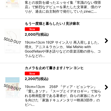
客との攻防を綴ったエッセイ集『常識のない喫茶
店』で鮮烈なデビューを果たした文筆家、僕のマ
リが、過去に自主制作で発行していたzineに…
もう一度猫と暮らしたい / 見汐麻衣
2,000
円
(税込)
19cm×13cm 192P サイン入り 再入荷しました。
埋火、アニス＆ラカンカ、Mai Mishio with
Goodfellasや弾き語りなどの⾳楽活動の傍ら、コ
ラムなどの…
カメラを止めて書きます / ヤン ヨンヒ
2,200
円
(税込)
19cm×13cm 256P 『ディア・ピョンヤン』
『愛しきソナ』『スープとイデオロギー』で知ら
れる映画監督である著者が、自らの家族にカメラ
を向けた「家族ドキュメンタリー映画3部作」の
ビハ…