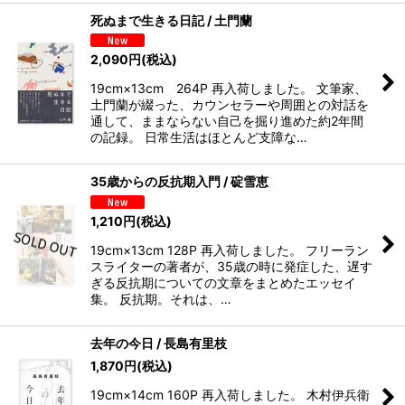
死ぬまで生きる日記 / 土門蘭
2,090
円
(税込)
19cm×13cm 264P 再入荷しました。 文筆家、
土門蘭が綴った、カウンセラーや周囲との対話を
通して、ままならない自己を掘り進めた約2年間
の記録。 日常生活はほとんど支障な…
35歳からの反抗期入門 / 碇雪恵
1,210
円
(税込)
19cm×13cm 128P 再入荷しました。 フリーラン
スライターの著者が、35歳の時に発症した、遅す
ぎる反抗期についての文章をまとめたエッセイ
集。 反抗期。それは、…
去年の今日 / 長島有里枝
1,870
円
(税込)
19cm×14cm 160P 再入荷しました。 木村伊兵衛