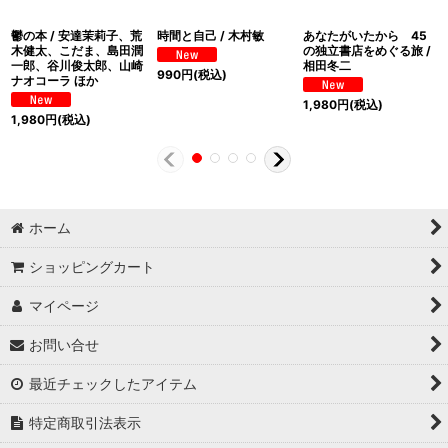
鬱の本 / 安達茉莉子、荒
時間と自己 / 木村敏
あなたがいたから 45
木健太、こだま、島田潤
の独立書店をめぐる旅 /
一郎、谷川俊太郎、山崎
相田冬二
990
円
(税込)
ナオコーラ ほか
1,980
円
(税込)
1,980
円
(税込)
ホーム
ショッピングカート
マイページ
お問い合せ
最近チェックしたアイテム
特定商取引法表示