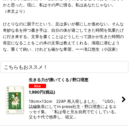
かと思った。現に、私はその声に憤る。私はあなたじゃない。
（本文より）
ひとりなのに親子だという。足は多いが横にしか進めない。そんな
奇妙な名を持つ書き手は、自分の体が過ごしてきた時間を気重たげ
に行き来する。文章を書くことはどうしたって誰かが生きた時間の
肯定になることをこの本の文章は教えてくれる。湖底に潜むよう
な、重くて鈍い、けれども確かな希望。ーー滝口悠生（小説家）
こちらもおススメ！
生きる力が湧いてくる / 野口理恵
1,980
円
(税込)
19cm×13cm 224P 再入荷しました。 『USO』
誌編集長にしてrn press社主・野口理恵によるエ
ッセイ集。 「私は母と兄を自死で亡くしている。
父も十代で他界し、祖父…