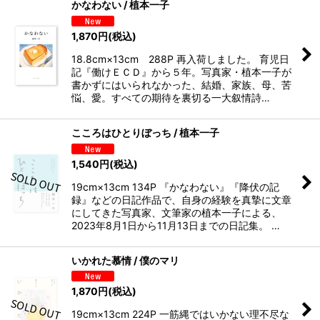
かなわない / 植本一子
1,870
円
(税込)
18.8cm×13cm 288P 再入荷しました。 育児日
記『働けＥＣＤ』から５年。写真家・植本一子が
書かずにはいられなかった、結婚、家族、母、苦
悩、愛。すべての期待を裏切る一大叙情詩…
こころはひとりぼっち / 植本一子
1,540
円
(税込)
19cm×13cm 134P 『かなわない』『降伏の記
録』などの日記作品で、自身の経験を真摯に文章
にしてきた写真家、文筆家の植本一子による、
2023年8月1日から11月13日までの日記集。 …
いかれた慕情 / 僕のマリ
1,870
円
(税込)
19cm×13cm 224P 一筋縄ではいかない理不尽な