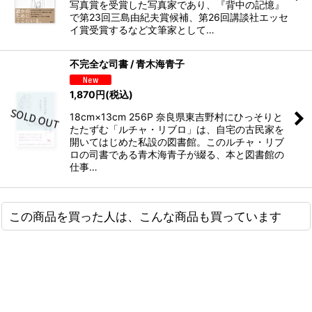
写真賞を受賞した写真家であり、『背中の記憶』
で第23回三島由紀夫賞候補、第26回講談社エッセ
イ賞受賞するなど文筆家として…
不完全な司書 / 青木海青子
1,870
円
(税込)
18cm×13cm 256P 奈良県東吉野村にひっそりと
たたずむ「ルチャ・リブロ」は、自宅の古民家を
開いてはじめた私設の図書館。このルチャ・リブ
ロの司書である青木海青子が綴る、本と図書館の
仕事…
この商品を買った人は、こんな商品も買っています