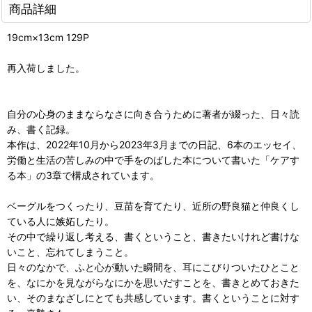
商品詳細
19cm×13cm 129P
再入荷しました。
自分の心身のままならなさに向き合うために著者が綴った、日々読
み、書く記録。
本作は、2022年10月から2023年3月までの日記、6本のエッセイ、
労働と生活の苦しみの中で手をのばした本について書いた「ケアす
る本」の3章で構成されています。
ベーグルをつくったり、豆苗を育てたり、近所の野良猫と仲良くし
ている人に嫉妬したり。
その中で繰り返し考える、書くということ、書きたいけれど書けな
いこと、忘れてしまうこと。
日々のなかで、ふと心が動いた瞬間を、耳にこびりついたひとこと
を、なにかを見ながらなにかを思いだすことを、書きとめておきた
い、そのまなざしにとても共感しています。書くということに対す