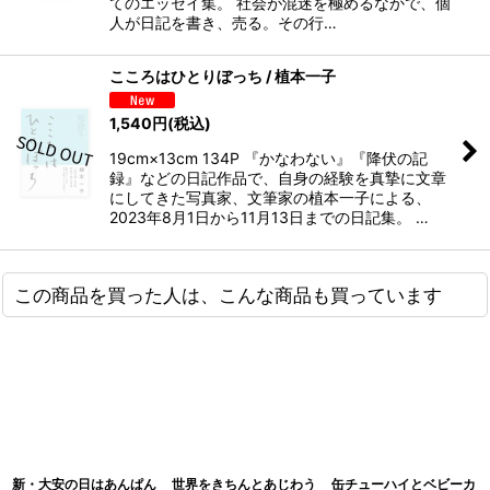
てのエッセイ集。 社会が混迷を極めるなかで、個
人が日記を書き、売る。その行…
こころはひとりぼっち / 植本一子
1,540
円
(税込)
19cm×13cm 134P 『かなわない』『降伏の記
録』などの日記作品で、自身の経験を真摯に文章
にしてきた写真家、文筆家の植本一子による、
2023年8月1日から11月13日までの日記集。 …
この商品を買った人は、こんな商品も買っています
新・大安の日はあんぱん
世界をきちんとあじわう
缶チューハイとベビーカ