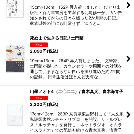
15cm×10cm 152P 再入荷しました。 ひとり出
版社・百万年書房を主宰する北尾修一が、ガン告
知をされてからの日々を綴った2か月間の日記。
家族以外の誰にも吐露せず、淡々と…
死ぬまで生きる日記 / 土門蘭
2,090
円
(税込)
19cm×13cm 264P 再入荷しました。 文筆家、
土門蘭が綴った、カウンセラーや周囲との対話を
通して、ままならない自己を掘り進めた約2年間
の記録。 日常生活はほとんど支障な…
山學ノオト4（二〇二二）/ 青木真兵、青木海青子
2,200
円
(税込)
17cm×12cm 263P 奈良県東吉野村にて「人文系
私設図書館ルチャ・リブロ」を開設、リトルプレ
ス「ルッチャ」を発行し、ネットラジオ「オムラ
イスラヂオ」での配信も続ける青木真兵、海青子