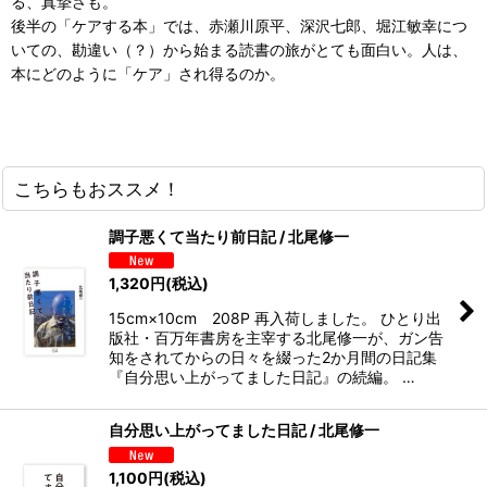
る、真摯さも。
後半の「ケアする本」では、赤瀬川原平、深沢七郎、堀江敏幸につ
いての、勘違い（？）から始まる読書の旅がとても面白い。人は、
本にどのように「ケア」され得るのか。
こちらもおススメ！
調子悪くて当たり前日記 / 北尾修一
1,320
円
(税込)
15cm×10cm 208P 再入荷しました。 ひとり出
版社・百万年書房を主宰する北尾修一が、ガン告
知をされてからの日々を綴った2か月間の日記集
『自分思い上がってました日記』の続編。 …
自分思い上がってました日記 / 北尾修一
1,100
円
(税込)