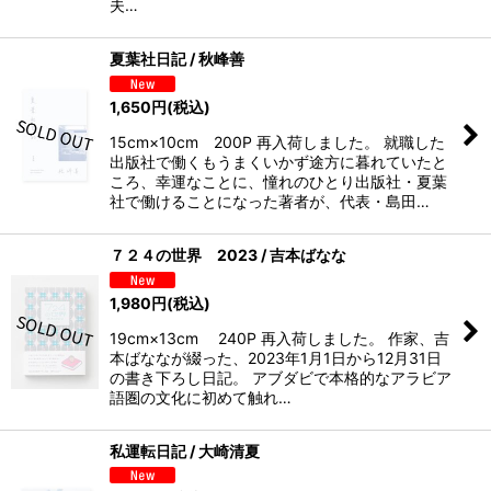
夫…
夏葉社日記 / 秋峰善
1,650
円
(税込)
15cm×10cm 200P 再入荷しました。 就職した
出版社で働くもうまくいかず途方に暮れていたと
ころ、幸運なことに、憧れのひとり出版社・夏葉
社で働けることになった著者が、代表・島田…
７２４の世界 2023 / 吉本ばなな
1,980
円
(税込)
19cm×13cm 240P 再入荷しました。 作家、吉
本ばななが綴った、2023年1月1日から12月31日
の書き下ろし日記。 アブダビで本格的なアラビア
語圏の文化に初めて触れ…
私運転日記 / 大崎清夏