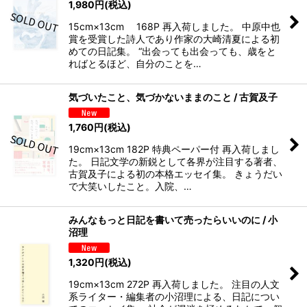
1,980
円
(税込)
15cm×13cm 168P 再入荷しました。 中原中也
賞を受賞した詩人であり作家の大崎清夏による初
めての日記集。 “出会っても出会っても、歳をと
ればとるほど、自分のことを…
気づいたこと、気づかないままのこと / 古賀及子
1,760
円
(税込)
19cm×13cm 182P 特典ペーパー付 再入荷しまし
た。 日記文学の新鋭として各界が注目する著者、
古賀及子による初の本格エッセイ集。 きょうだい
で大笑いしたこと。入院、…
みんなもっと日記を書いて売ったらいいのに / 小
沼理
1,320
円
(税込)
19cm×13cm 272P 再入荷しました。 注目の人文
系ライター・編集者の小沼理による、日記につい