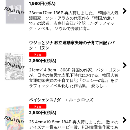
1,980
円
(税込)
23cm×17cm 136P 再入荷しました。 韓国の人気
漫画家、ソン・アラムの代表作を『韓国が嫌い
で』の訳者、吉良佳奈江が全訳したグラフィッ
ク・ノベル。 ソウルで奔放に育…
ウジョとソナ 独立運動家夫婦の子育て日記 / パ
ク・ゴヌン
2,860
円
(税込)
21cm×14.8cm 368P 韓国の作家、パク・ゴヌン
が、日本の植民地支配下時代における、韓国人独
立運動家夫婦の子育て日記『ジェシーの話』をグ
ラフィックノベル化した作品集。 愛らし…
ペイシェンス / ダニエル・クロウズ
2,530
円
(税込)
25.4cm×19.5cm 184P 再入荷しました。 数々の
アイズナー賞＆ハービー賞、PEN賞受賞作家であ