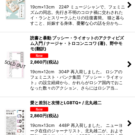
19cm×13cm 224P ミュージシャンで、フェミニ
ズムの同志。先行き不明のコロナ禍に交わされた
イ・ランとスリークふたりの往復書簡。 猫と暮ら
すこと、妊娠する身体、憂鬱な心の話を分かち…
読書と暴動 プッシー・ライオットのアクティビズ
ム入門 / ナージャ・トロコンニコワ (著)、野中モ
モ(翻訳)
2,860
円
(税込)
19cm×12cm 304P 再入荷しました。 ロシアの
フェミニスト・パンク集団『プッシー・ライオッ
ト』の設立経緯から、かれらがロシア国内でおこ
なった数々のアクション、さらにはロシア当…
愛と差別と友情とLGBTQ+ / 北丸雄二
2,860
円
(税込)
19cm×13cm 448P 再入荷しました。 ニューヨ
ーク在住のジャーナリスト、北丸雄二が、およそ