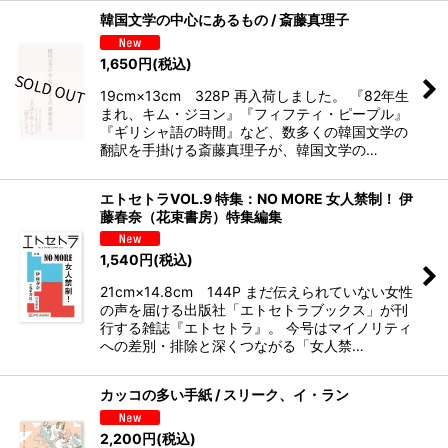
韓国文学の中心にあるもの / 斎藤真理子
1,650
円
(税込)
19cm×13cm 328P 再入荷しました。 『82年生
まれ、キム・ジヨン』『フィフティ・ピープル』
『ギリシャ語の時間』など、数多くの韓国文学の
翻訳を手掛ける斎藤真理子が、韓国文学の…
エトセトラVOL.9 特集：NO MORE 女人禁制！ 伊
藤春奈（花束書房）特集編集
1,540
円
(税込)
21cm×14.8cm 144P まだ伝えられていない女性
の声を届ける出版社「エトセトラブックス」が刊
行する雑誌『エトセトラ』。 今号はマイノリティ
への差別・排除と深くつながる「女人禁…
カッコの多い手紙 / スリーク、イ・ラン
2,200
円
(税込)