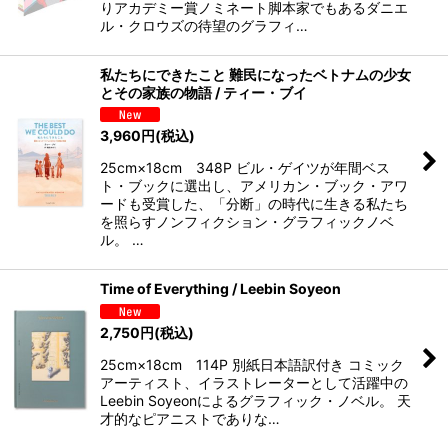
りアカデミー賞ノミネート脚本家でもあるダニエ
ル・クロウズの待望のグラフィ…
私たちにできたこと 難民になったベトナムの少女
とその家族の物語 / ティー・ブイ
3,960
円
(税込)
25cm×18cm 348P ビル・ゲイツが年間ベス
ト・ブックに選出し、アメリカン・ブック・アワ
ードも受賞した、「分断」の時代に生きる私たち
を照らすノンフィクション・グラフィックノベ
ル。 …
Time of Everything / Leebin Soyeon
2,750
円
(税込)
25cm×18cm 114P 別紙日本語訳付き コミック
アーティスト、イラストレーターとして活躍中の
Leebin Soyeonによるグラフィック・ノベル。 天
才的なピアニストでありな…