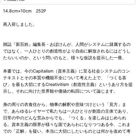
14.8cm×10cm 252P
再入荷しました。
雑誌『新百姓』編集長・おぼけんが、人間がシステムに隷属するの
ではなく、一人ひとりの創造性がより自由に解放されるにはどうし
たらいいのか、という問いのもと、様々な仮説を提示した一冊。
本書では、今のCapitalism（資本主義）に至る社会システムのコン
テキストとその本質や機能不全について考えた上で、「つくる喜
び」を最も大切にするCreativitism（創造性主義）というあり方を提
示し、それに向けた世界観や価値の転回について論じます。
身の周りの衣食住から、物事の解釈や意味づけという「見方」ま
で、あらゆるレイヤーで私たちは一人ひとりが創造の主体であり、
日常の中のどんな営みからでも、「つくる」を楽しみはじめられ
る。資本主義の限界が様々な面であらわになりつつある今、これま
での「正解」を疑い、本当に大切にしたいものとは何かを改めて考