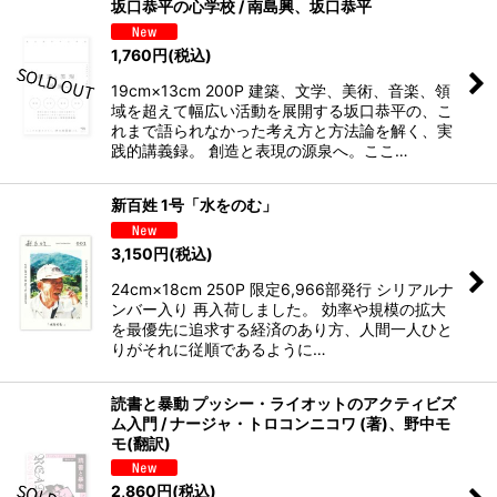
坂口恭平の心学校 / 南島興、坂口恭平
1,760
円
(税込)
19cm×13cm 200P 建築、文学、美術、音楽、領
域を超えて幅広い活動を展開する坂口恭平の、こ
れまで語られなかった考え方と方法論を解く、実
践的講義録。 創造と表現の源泉へ。ここ…
新百姓 1号「水をのむ」
3,150
円
(税込)
24cm×18cm 250P 限定6,966部発行 シリアルナ
ンバー入り 再入荷しました。 効率や規模の拡大
を最優先に追求する経済のあり方、人間一人ひと
りがそれに従順であるように…
読書と暴動 プッシー・ライオットのアクティビズ
ム入門 / ナージャ・トロコンニコワ (著)、野中モ
モ(翻訳)
2,860
円
(税込)