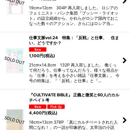
19cm×12cm 304P 再入荷しました。 ロシアの
フェミニスト・パンク集団『プッシー・ライオッ
ト』の設立経緯から、かれらがロシア国内でおこ
なった数々のアクション、さらにはロシア当…
仕事文脈vol.24 特集：「反戦」と仕事、 住ま
い、どうですか？
1,100
円
(税込)
21cm×14.8cm 132P 再入荷しました。 働くっ
て何だろう。仕事ってなんだろう。様々な視点か
ら「仕事」を考える小さい雑誌『仕事文脈』。 今
号の特集は、『「反戦」と仕事』と『…
『CULTIVATE BIBLE』 正義と微笑と60人のカル
チベイト考
4,400
円
(税込)
18cm×13cm 378P 「真にカルチベートされた人
間になれ！」の一説が印象的な、太宰治の小説