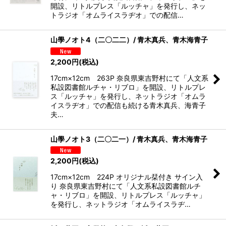
開設、リトルプレス「ルッチャ」を発行し、ネッ
トラジオ「オムライスラヂオ」での配信…
山學ノオト4（二〇二二）/ 青木真兵、青木海青子
2,200
円
(税込)
17cm×12cm 263P 奈良県東吉野村にて「人文系
私設図書館ルチャ・リブロ」を開設、リトルプレ
ス「ルッチャ」を発行し、ネットラジオ「オムラ
イスラヂオ」での配信も続ける青木真兵、海青子
夫…
山學ノオト3（二〇二一）/ 青木真兵、青木海青子
2,200
円
(税込)
17cm×12cm 224P オリジナル栞付き サイン入
り 奈良県東吉野村にて「人文系私設図書館ルチ
ャ・リブロ」を開設、リトルプレス「ルッチャ」
を発行し、ネットラジオ「オムライスラヂ…