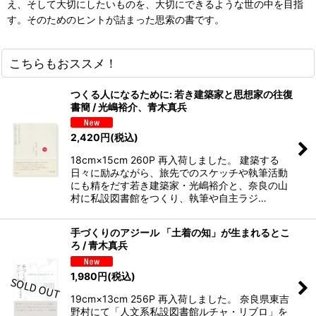
え、そして大切にしたいものを、大切にできるような世の中を目指
す。そのためのヒントが詰まった思索の書です。
こちらもおススメ！
つくる人になるために: 若き建築家と思想家の往復
書簡 / 光嶋裕介、青木真兵
2,420
円
(税込)
18cm×15cm 260P 再入荷しました。 建築する
日々に励みながら、旅先でのスケッチや執筆活動
にも精をだす若き建築家・光嶋裕介と、奈良の山
村に私設図書館をつくり、執筆や自主ラジ…
手づくりのアジール 「土着の知」が生まれるとこ
ろ / 青木真兵
1,980
円
(税込)
19cm×13cm 256P 再入荷しました。 奈良県東吉
野村にて「人文系私設図書館ルチャ・リブロ」を