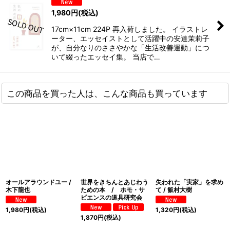
1,980
円
(税込)
17cm×11cm 224P 再入荷しました。 イラストレ
ーター、エッセイストとして活躍中の安達茉莉子
が、自分なりのささやかな「生活改善運動」につ
いて綴ったエッセイ集。 当店で…
この商品を買った人は、こんな商品も買っています
オールアラウンドユー /
世界をきちんとあじわう
失われた「実家」を求め
木下龍也
ための本 / ホモ・サ
て / 飯村大樹
ピエンスの道具研究会
1,980
円
(税込)
1,320
円
(税込)
1,870
円
(税込)