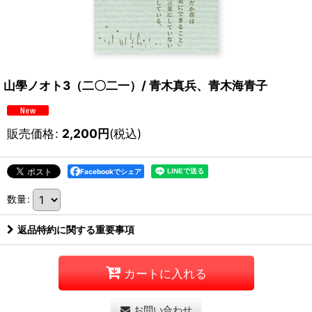
山學ノオト3（二〇二一）/ 青木真兵、青木海青子
販売価格
:
2,200
円
(税込)
Facebookでシェア
数量
:
返品特約に関する重要事項
カートに入れる
お問い合わせ