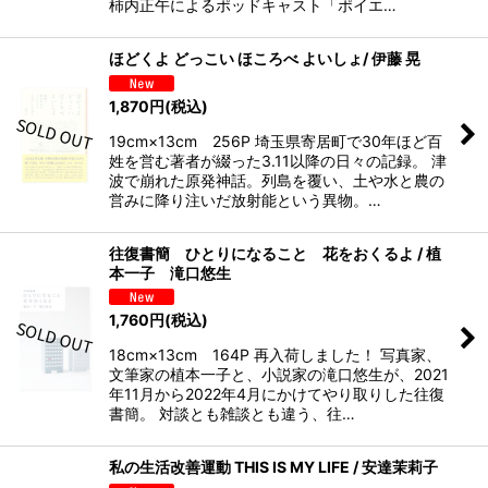
柿内正午によるポッドキャスト「ポイエ…
ほどくよ どっこい ほころべ よいしょ/ 伊藤 晃
1,870
円
(税込)
19cm×13cm 256P 埼玉県寄居町で30年ほど百
姓を営む著者が綴った3.11以降の日々の記録。 津
波で崩れた原発神話。列島を覆い、土や水と農の
営みに降り注いだ放射能という異物。…
往復書簡 ひとりになること 花をおくるよ / 植
本一子 滝口悠生
1,760
円
(税込)
18cm×13cm 164P 再入荷しました！ 写真家、
文筆家の植本一子と、小説家の滝口悠生が、2021
年11月から2022年4月にかけてやり取りした往復
書簡。 対談とも雑談とも違う、往…
私の生活改善運動 THIS IS MY LIFE / 安達茉莉子