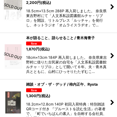
2,200
円
(税込)
18.5cm×13.5cm 288P 再入荷しました。 奈良県
東吉野村にて「人文系私設図書館ルチャ・リブ
ロ」を開設、リトルプレス「ルッチャ」を発行
し、ネットラジオ「オムライスラヂオ」で…
本が語ること、語らせること / 青木海青子
1,870
円
(税込)
18cm×13cm 184P 再入荷しました。 奈良県東吉
野村に借りた古民家の自宅を「人文系私設図書館
ルチャ・リブロ」として開いて６年。夫・青木真
兵とともに、山村にひっそりたたずむこ…
雑談・オブ・ザ・デッド / 柿内正午、Ryota
1,300
円
(税込)
18.2cm×12.8cm 140P 初回入荷特典：特別雑談
QRコード付き 『プルーストを読む生活』の著者
で、「町でいちばんの素人」を自称する会社員、