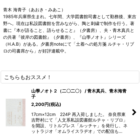
青木 海青子（あおき・みあこ）
1985年兵庫県生まれ。七年間、大学図書館司書として勤務後、東吉
野へ。現在は私設図書館を営みながら、陶と刺繍で制作を行う。著
書に『本が語ること、語らせること』（夕書房）、夫・青木真兵と
の共著『彼岸の図書館』（夕書房）、『山學ノオト』シリーズ
（H.A.B）がある。夕書房noteにて「土着への処方箋 ルチャ・リブ
ロの司書席から」が好評連載中。
こちらもおススメ！
山學ノオト２（二〇二〇） / 青木真兵、青木海青
子
2,200
円
(税込)
17cm×12cm 224P 再入荷しました。 奈良県東
吉野村にて「人文系私設図書館ルチャ・リブロ」
を開設、リトルプレス「ルッチャ」を発行し、ネ
ットラジオ「オムライスラヂオ」での配信も…