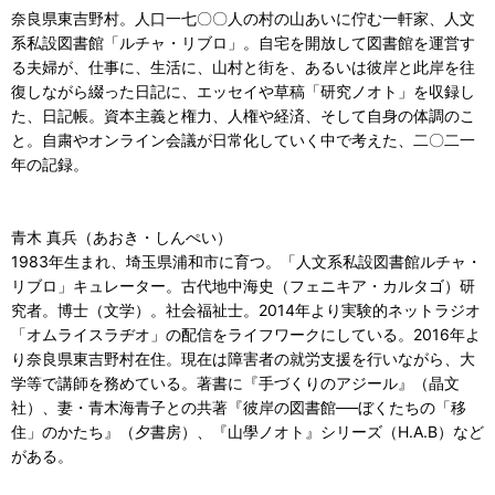
奈良県東吉野村。人口一七〇〇人の村の山あいに佇む一軒家、人文
系私設図書館「ルチャ・リブロ」。自宅を開放して図書館を運営す
る夫婦が、仕事に、生活に、山村と街を、あるいは彼岸と此岸を往
復しながら綴った日記に、エッセイや草稿「研究ノオト」を収録し
た、日記帳。資本主義と権力、人権や経済、そして自身の体調のこ
と。自粛やオンライン会議が日常化していく中で考えた、二〇二一
年の記録。
青木 真兵（あおき・しんぺい）
1983年生まれ、埼玉県浦和市に育つ。「人文系私設図書館ルチャ・
リブロ」キュレーター。古代地中海史（フェニキア・カルタゴ）研
究者。博士（文学）。社会福祉士。2014年より実験的ネットラジオ
「オムライスラヂオ」の配信をライフワークにしている。2016年よ
り奈良県東吉野村在住。現在は障害者の就労支援を行いながら、大
学等で講師を務めている。著書に『手づくりのアジール』（晶文
社）、妻・青木海青子との共著『彼岸の図書館──ぼくたちの「移
住」のかたち』（夕書房）、『山學ノオト』シリーズ（H.A.B）など
がある。