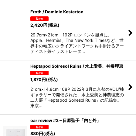
Froth / Dominic Kesterton
2,420
円
(税込)
29.7cm×21cm 192P ロンドンを拠点に、
Apple、Hermès、The New York Timesなど、世
界中の幅広いクライアントワークも手掛けるアー
ティスト兼イラストレータ…
Heptapod Solresol Ruins / 水上愛美、神農理恵
1,870
円
(税込)
21cm×14.8cm 108P 2022年3月に京都のVOU/棒
ギャラリーで開催された、水上愛美と神農理恵の
二人展「Heptapod Solresol Ruins」の記録集。
東京…
oar review #3 – 日原聖子「内と外」
880
円
(税込)