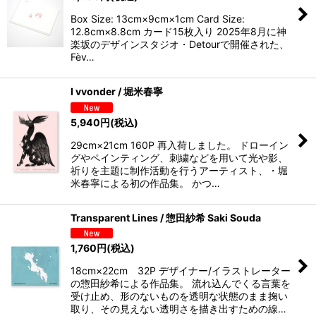
Box Size: 13cm×9cm×1cm Card Size:
12.8cm×8.8cm カード15枚入り 2025年8月に神
楽坂のデザインスタジオ・Detourで開催された、
Fèv…
I vvonder / 堀米春寧
5,940
円
(税込)
29cm×21cm 160P 再入荷しました。 ドローイン
グやペインティング、刺繍などを用いて光や影、
祈りを主題に制作活動を行うアーティスト、・堀
米春寧による初の作品集。 かつ…
Transparent Lines / 惣田紗希 Saki Souda
1,760
円
(税込)
18cm×22cm 32P デザイナー/イラストレーター
の惣田紗希による作品集。 流れ込んでくる言葉を
受け止め、形のないものを透明な状態のまま掬い
取り、その見えない透明さを描き出すための線…