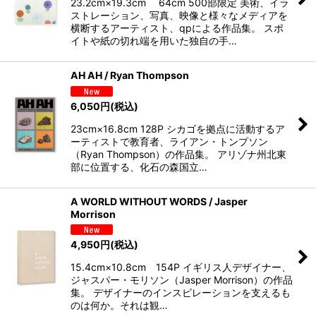
23.2cm×19.3cm 64cm 500部限定 美術、イラ
ストレーション、写真、映像と様々なメディアを
横断するアーティスト、qpによる作品集。 スポ
イトや紙の切れ端を用いた独自の手…
AH AH / Ryan Thompson
6,050
円
(税込)
23cm×16.8cm 128P シカゴを拠点に活動するア
ーティストで教育者、ライアン・トンプソン
（Ryan Thompson）の作品集。 アリゾナ州北東
部に位置する、化石の森国立…
A WORLD WITHOUT WORDS / Jasper
Morrison
4,950
円
(税込)
15.4cm×10.8cm 154P イギリス人デザイナー、
ジャスパー・モリソン（Jasper Morrison）の作品
集。 デザイナーのインスピレーションを支えるも
のは何か。それは観…