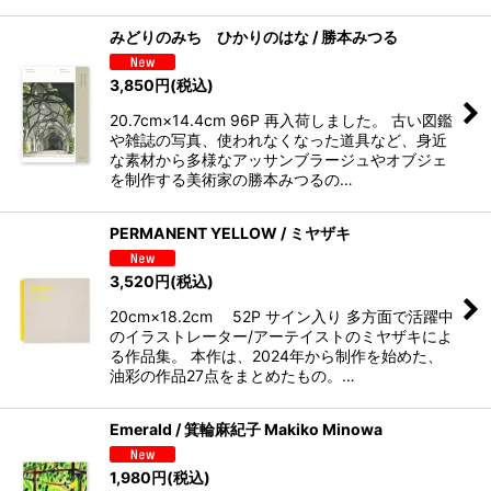
みどりのみち ひかりのはな / 勝本みつる
3,850
円
(税込)
20.7cm×14.4cm 96P 再入荷しました。 古い図鑑
や雑誌の写真、使われなくなった道具など、身近
な素材から多様なアッサンブラージュやオブジェ
を制作する美術家の勝本みつるの…
PERMANENT YELLOW / ミヤザキ
3,520
円
(税込)
20cm×18.2cm 52P サイン入り 多方面で活躍中
のイラストレーター/アーテイストのミヤザキによ
る作品集。 本作は、2024年から制作を始めた、
油彩の作品27点をまとめたもの。…
Emerald / 箕輪麻紀子 Makiko Minowa
1,980
円
(税込)