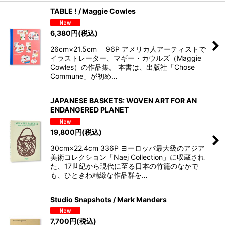
TABLE ! / Maggie Cowles
6,380
円
(税込)
26cm×21.5cm 96P アメリカ人アーティストで
イラストレーター、マギー・カウルズ（Maggie
Cowles）の作品集。 本書は、出版社「Chose
Commune」が初め…
JAPANESE BASKETS: WOVEN ART FOR AN
ENDANGERED PLANET
19,800
円
(税込)
30cm×22.4cm 336P ヨーロッパ最大級のアジア
美術コレクション「Naej Collection」に収蔵され
た、17世紀から現代に至る日本の竹籠のなかで
も、ひときわ精緻な作品群を…
Studio Snapshots / Mark Manders
7,700
円
(税込)