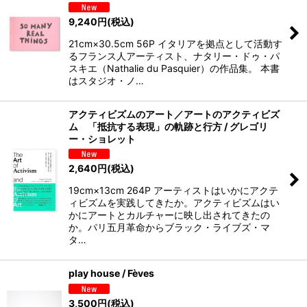
9,240
円
(税込)
21cm×30.5cm 56P イタリアを拠点として活動す
るフランス人アーティスト、ナタリー・ドゥ・パ
スキエ（Nathalie du Pasquier）の作品集。 本書
はスタジオ・ノ…
アクティビズムのアート／アートのアクティビズ
ム 「抵抗する表現」の軌跡と行方 / グレゴリ
ー・ショレット
2,640
円
(税込)
19cm×13cm 264P アーティストはいかにアクテ
ィビズムを実践してきたか。アクティビズムはい
かにアートとカルチャーに映し出されてきたの
か。パリ五月革命からブラック・ライブズ・マ
タ…
play house / Fèves
3,500
円
(税込)