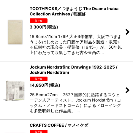
TOOTHPICKS／つまようじ The Osamu Inaba
Collection Archives / 稲葉修
3,300
円
(税込)
18.8cm×11cm 176P 大正6年創業、大阪でつまよ
うじをはじめとした口腔ケア用品を製造・販売す
る広栄社の現会長・稲葉修（1945–）が、50年以
上にわたって収集してきた古今東西の…
Jockum Nordström: Drawings 1992-2025 /
Jockum Nordström
14,850
円
(税込)
25.5cm×27cm 252P 国際的に活躍するスウェ
ーデン人アーティスト、Jockum Nordström（ヨ
ックム・ノードストローム）によるドローイング
を多数収録した作品集。 …
CRAFTS COFFEE / マメイケダ