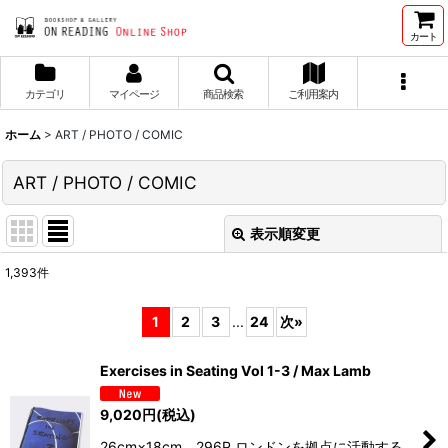
カート
カテゴリ
マイページ
商品検索
ご利用案内
ホーム
>
ART / PHOTO / COMIC
ART / PHOTO / COMIC
表示順変更
閉じる
1,393
件
サブカテゴリ
:
1
2
3
...
24
次
»
表示数
:
Exercises in Seating Vol 1-3 / Max Lamb
並び順
:
9,020
円
(税込)
26cm×18cm 296P ロンドンを拠点に活動する