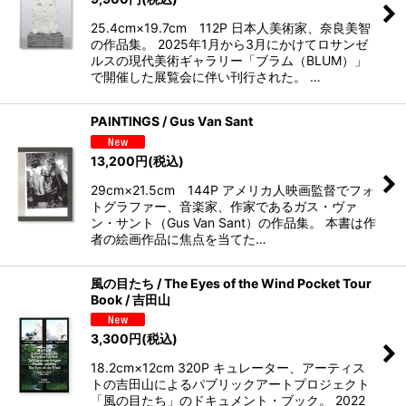
25.4cm×19.7cm 112P 日本人美術家、奈良美智
の作品集。 2025年1月から3月にかけてロサンゼ
ルスの現代美術ギャラリー「ブラム（BLUM）」
で開催した展覧会に伴い刊行された。 …
PAINTINGS / Gus Van Sant
13,200
円
(税込)
29cm×21.5cm 144P アメリカ人映画監督でフォ
トグラファー、音楽家、作家であるガス・ヴァ
ン・サント（Gus Van Sant）の作品集。 本書は作
者の絵画作品に焦点を当てた…
風の目たち / The Eyes of the Wind Pocket Tour
Book / 吉田山
3,300
円
(税込)
18.2cm×12cm 320P キュレーター、アーティス
トの吉田山によるパブリックアートプロジェクト
「風の目たち」のドキュメント・ブック。 2022