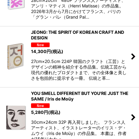
28cm×20cm 480P フランス人アーティスト、
アンリ・マティス（Henri Matisse）の作品集。
2026年3月から7月にかけてフランス、パリの
「グラン・パレ（Grand Pal…
JEONG: THE SPIRIT OF KOREAN CRAFT AND
DESIGN
14,300
円
(税込)
27cm×20.5cm 224P 韓国のクラフト（工芸）と
デザインの精神を紹介する作品集。伝統工芸から
現代の優れたプロダクトまで、その全体像と美し
さを包括的に提示する一冊。 伝統と革…
YOU SMELL DIFFERENT BUT YOU'RE JUST THE
SAME / Iris de Moüy
5,280
円
(税込)
30cm×24cm 32P 再入荷しました。 フランス人
アーティスト、イラストレーターのイリス・デ・
ムウイ（Iris de Moüy）の作品集。 本書は、作者
が15年にわたっ…