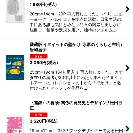
1,980
円
(税込)
20cm×14cm 20P 再入荷しました。 パリ、ニュ
ーヨーク、バルセロナを拠点に活動。日常生活の
中にある誰も気にとめない品々の簡素な美しさに
注目し、鉛筆や定規を用い、独特のフォルム…
愛蔵版 イヌイットの壁かけ: 氷原のくらしと布絵 /
岩崎昌子
3,080
円
(税込)
25cm×19cm 184P 函入り 再入荷しました。 カナ
ダ在住の著者が30年以上にわたり集めたイヌイッ
トアートのコレクションの中から「壁かけ」と名
付けられたアップリケ作品を…
〈連鎖〉の冒険: 関係の発見史とデザイン / 松田行
正
3,520
円
(税込)
19cm×12cm 352P ブックデザイナーである松田