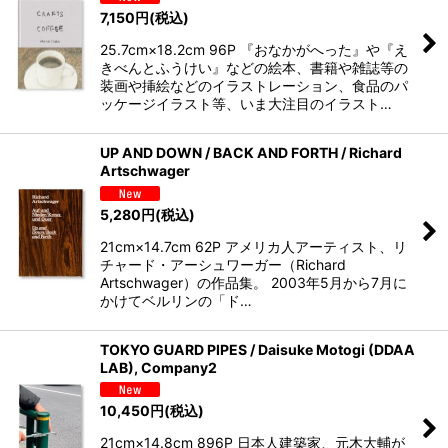
7,150
円
(税込)
25.7cm×18.2cm 96P 『おなかがへった』や『え
きべんとふうけい』などの絵本、書籍や雑誌等の
装画や挿絵などのイラストレーション、食品のパ
ッケージイラスト等、いま大注目のイラスト…
UP AND DOWN / BACK AND FORTH / Richard
Artschwager
5,280
円
(税込)
21cm×14.7cm 62P アメリカ人アーティスト、リ
チャード・アーシュワーガー（Richard
Artschwager）の作品集。 2003年5月から7月に
かけてベルリンの「ド…
TOKYO GUARD PIPES / Daisuke Motogi (DDAA
LAB), Company2
10,450
円
(税込)
21cm×14.8cm 896P 日本人建築家、元木大輔が