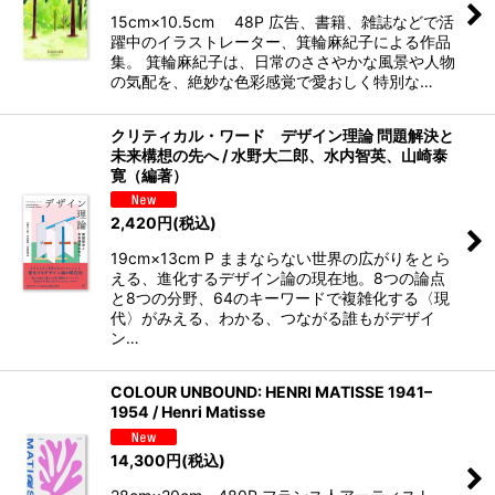
15cm×10.5cm 48P 広告、書籍、雑誌などで活
躍中のイラストレーター、箕輪麻紀子による作品
集。 箕輪麻紀子は、日常のささやかな風景や人物
の気配を、絶妙な色彩感覚で愛おしく特別な…
クリティカル・ワード デザイン理論 問題解決と
未来構想の先へ / 水野大二郎、水内智英、山崎泰
寛（編著）
2,420
円
(税込)
19cm×13cm P ままならない世界の広がりをとら
える、進化するデザイン論の現在地。8つの論点
と8つの分野、64のキーワードで複雑化する〈現
代〉がみえる、わかる、つながる誰もがデザイ
ン…
COLOUR UNBOUND: HENRI MATISSE 1941–
1954 / Henri Matisse
14,300
円
(税込)