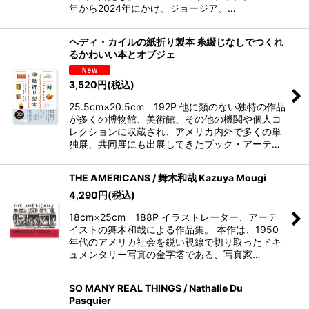
年から2024年にかけ、ジョージア、…
ヘディ・カイルの紙折り製本 糸綴じなしでつくれ
るかわいい本とオブジェ
3,520
円
(税込)
25.5cm×20.5cm 192P 他に類のない独特の作品
が多くの博物館、美術館、その他の機関や個人コ
レクションに収蔵され、アメリカ内外で多くの単
独展、共同展にも出展してきたブック・アーテ…
THE AMERICANS / 舞木和哉 Kazuya Mougi
4,290
円
(税込)
18cm×25cm 188P イラストレーター、アーテ
イストの舞木和哉による作品集。 本作は、1950
年代のアメリカ社会を鋭い視線で切り取ったドキ
ュメンタリー写真の金字塔である、写真家…
SO MANY REAL THINGS / Nathalie Du
Pasquier