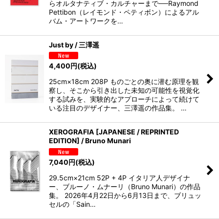
らオルタナティブ・カルチャーまで──Raymond
Pettibon（レイモンド・ペティボン）によるアル
バム・アートワークを…
Just by / 三澤遥
4,400
円
(税込)
25cm×18cm 208P ものごとの奥に潜む原理を観
察し、そこから引き出した未知の可能性を視覚化
する試みを、実験的なアプローチによって続けて
いる注目のデザイナー、三澤遥の作品集。 …
XEROGRAFIA [JAPANESE / REPRINTED
EDITION] / Bruno Munari
7,040
円
(税込)
29.5cm×21cm 52P + 4P イタリア人デザイナ
ー、ブルーノ・ムナーリ（Bruno Munari）の作品
集。 2026年4月22日から6月13日まで、ブリュッ
セルの「Sain…