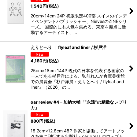
1,540
円
(税込)
20cm×14cm 24P 初版限定400部 スイスのインデ
ィペンデントパブリッシャー、NievesのZINEシリ
ーズ。 国際的にも人気を集める、東京を拠点に活
動するアーティスト、…
えりとへり ｜ flyleaf and liner / 杉戸洋
4,180
円
(税込)
25cm×18cm 144P 現代の日本を代表する画家の
一人である杉戸洋による、弘前れんが倉庫美術館
での展覧会『杉戸洋展：えりとへり / flyleaf and
liner』（2026）の…
oar review #4 – 加納大輔「“永遠”の精緻なレプリ
カ」
880
円
(税込)
18.2cm×12.8cm 48P 作家と協働してアートブッ
クを主に刊行する出版社・oar press のウェブサ