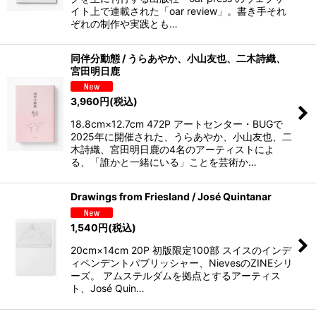
イト上で連載された「oar review」。書き手それ
ぞれの制作や実践とも…
同伴分動態 / うらあやか、小山友也、二木詩織、
宮田明日鹿
3,960
円
(税込)
18.8cm×12.7cm 472P アートセンター・BUGで
2025年に開催された、うらあやか、小山友也、二
木詩織、宮田明日鹿の4名のアーティストによ
る、「誰かと一緒にいる」ことを芸術か…
Drawings from Friesland / José Quintanar
1,540
円
(税込)
20cm×14cm 20P 初版限定100部 スイスのインデ
ィペンデントパブリッシャー、NievesのZINEシリ
ーズ。 アムステルダムを拠点とするアーティス
ト、José Quin…