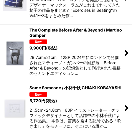
絞り込む
デザイナーマックス・ラムがこれまで作ってきた
椅子の作品をまとめた"Exercises in Seating"の
Vol.1〜3をまとめた作…
The Complete Before After & Beyond / Martino
Gamper
9,900
円
(税込)
29.7cm×21cm 128P 2024年にロンドンで開催
されたマティーノ・ガンパーの回顧展「Before
After & Beyond」の記録集として刊行された書籍
のセカンドエディション…
Some Someone / 小林千秋 CHIAKI KOBAYASHI
5,720
円
(税込)
21.5cm×24.8cm 60P イラストレーター・グラ
フィックデザイナーとして活躍中の小林千秋によ
る作品集。 本作は、言葉を発する記号である「吹
き出し」をモチーフに、そこにいる誰か…