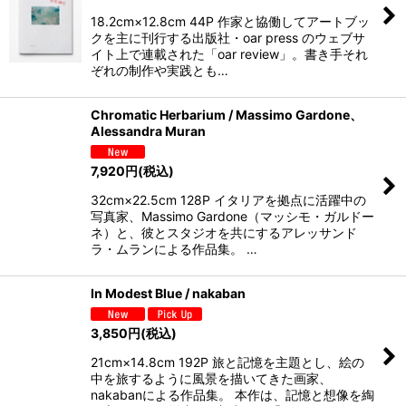
18.2cm×12.8cm 44P 作家と協働してアートブッ
クを主に刊行する出版社・oar press のウェブサ
イト上で連載された「oar review」。書き手それ
ぞれの制作や実践とも…
Chromatic Herbarium / Massimo Gardone、
Alessandra Muran
7,920
円
(税込)
32cm×22.5cm 128P イタリアを拠点に活躍中の
写真家、Massimo Gardone（マッシモ・ガルドー
ネ）と、彼とスタジオを共にするアレッサンド
ラ・ムランによる作品集。 …
In Modest Blue / nakaban
3,850
円
(税込)
21cm×14.8cm 192P 旅と記憶を主題とし、絵の
中を旅するように風景を描いてきた画家、
nakabanによる作品集。 本作は、記憶と想像を綯