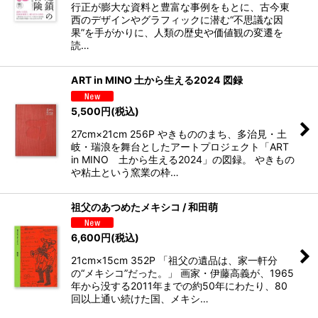
行正が膨大な資料と豊富な事例をもとに、古今東
西のデザインやグラフィックに潜む“不思議な因
果”を手がかりに、人類の歴史や価値観の変遷を
読…
ART in MINO 土から生える2024 図録
5,500
円
(税込)
27cm×21cm 256P やきもののまち、多治見・土
岐・瑞浪を舞台としたアートプロジェクト「ART
in MINO 土から生える2024」の図録。 やきもの
や粘土という窯業の枠…
祖父のあつめたメキシコ / 和田萌
6,600
円
(税込)
21cm×15cm 352P 「祖父の遺品は、家一軒分
の“メキシコ”だった。」 画家・伊藤高義が、1965
年から没する2011年までの約50年にわたり、80
回以上通い続けた国、メキシ…