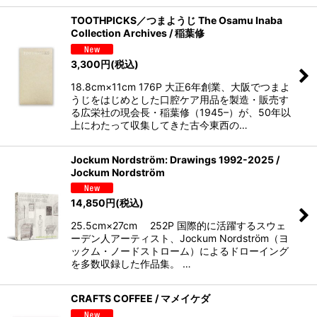
TOOTHPICKS／つまようじ The Osamu Inaba
Collection Archives / 稲葉修
3,300
円
(税込)
18.8cm×11cm 176P 大正6年創業、大阪でつまよ
うじをはじめとした口腔ケア用品を製造・販売す
る広栄社の現会長・稲葉修（1945–）が、50年以
上にわたって収集してきた古今東西の…
Jockum Nordström: Drawings 1992-2025 /
Jockum Nordström
14,850
円
(税込)
25.5cm×27cm 252P 国際的に活躍するスウェ
ーデン人アーティスト、Jockum Nordström（ヨ
ックム・ノードストローム）によるドローイング
を多数収録した作品集。 …
CRAFTS COFFEE / マメイケダ