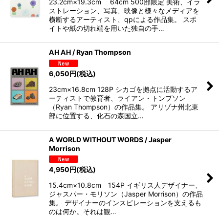
23.2cm×19.3cm 64cm 500部限定 美術、イラ
ストレーション、写真、映像と様々なメディアを
横断するアーティスト、qpによる作品集。 スポ
イトや紙の切れ端を用いた独自の手…
AH AH / Ryan Thompson
6,050
円
(税込)
23cm×16.8cm 128P シカゴを拠点に活動するア
ーティストで教育者、ライアン・トンプソン
（Ryan Thompson）の作品集。 アリゾナ州北東
部に位置する、化石の森国立…
A WORLD WITHOUT WORDS / Jasper
Morrison
4,950
円
(税込)
15.4cm×10.8cm 154P イギリス人デザイナー、
ジャスパー・モリソン（Jasper Morrison）の作品
集。 デザイナーのインスピレーションを支えるも
のは何か。それは観…