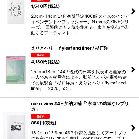
1,540
円
(税込)
20cm×14cm 24P 初版限定400部 スイスのインデ
ィペンデントパブリッシャー、NievesのZINEシリ
ーズ。 国際的にも人気を集める、東京を拠点に活
動するアーティスト、…
えりとへり ｜ flyleaf and liner / 杉戸洋
4,180
円
(税込)
25cm×18cm 144P 現代の日本を代表する画家の
一人である杉戸洋による、弘前れんが倉庫美術館
での展覧会『杉戸洋展：えりとへり / flyleaf and
liner』（2026）の…
oar review #4 – 加納大輔「“永遠”の精緻なレプリ
カ」
880
円
(税込)
18.2cm×12.8cm 48P 作家と協働してアートブッ
クを主に刊行する出版社・oar press のウェブサ