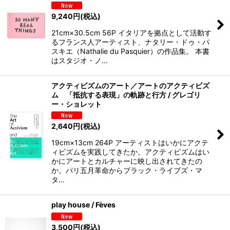
9,240
円
(税込)
21cm×30.5cm 56P イタリアを拠点として活動す
るフランス人アーティスト、ナタリー・ドゥ・パ
スキエ（Nathalie du Pasquier）の作品集。 本書
はスタジオ・ノ…
アクティビズムのアート／アートのアクティビズ
ム 「抵抗する表現」の軌跡と行方 / グレゴリ
ー・ショレット
2,640
円
(税込)
19cm×13cm 264P アーティストはいかにアクテ
ィビズムを実践してきたか。アクティビズムはい
かにアートとカルチャーに映し出されてきたの
か。パリ五月革命からブラック・ライブズ・マ
タ…
play house / Fèves
3,500
円
(税込)