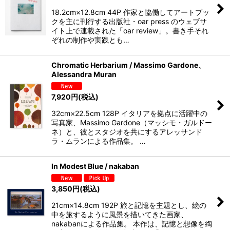
18.2cm×12.8cm 44P 作家と協働してアートブッ
クを主に刊行する出版社・oar press のウェブサ
イト上で連載された「oar review」。書き手それ
ぞれの制作や実践とも…
Chromatic Herbarium / Massimo Gardone、
Alessandra Muran
7,920
円
(税込)
32cm×22.5cm 128P イタリアを拠点に活躍中の
写真家、Massimo Gardone（マッシモ・ガルドー
ネ）と、彼とスタジオを共にするアレッサンド
ラ・ムランによる作品集。 …
In Modest Blue / nakaban
3,850
円
(税込)
21cm×14.8cm 192P 旅と記憶を主題とし、絵の
中を旅するように風景を描いてきた画家、
nakabanによる作品集。 本作は、記憶と想像を綯