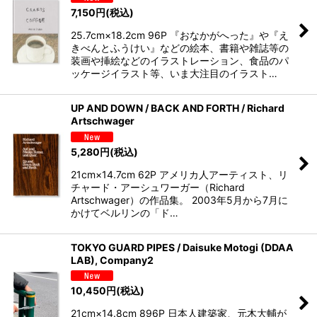
7,150
円
(税込)
25.7cm×18.2cm 96P 『おなかがへった』や『え
きべんとふうけい』などの絵本、書籍や雑誌等の
装画や挿絵などのイラストレーション、食品のパ
ッケージイラスト等、いま大注目のイラスト…
UP AND DOWN / BACK AND FORTH / Richard
Artschwager
5,280
円
(税込)
21cm×14.7cm 62P アメリカ人アーティスト、リ
チャード・アーシュワーガー（Richard
Artschwager）の作品集。 2003年5月から7月に
かけてベルリンの「ド…
TOKYO GUARD PIPES / Daisuke Motogi (DDAA
LAB), Company2
10,450
円
(税込)
21cm×14.8cm 896P 日本人建築家、元木大輔が