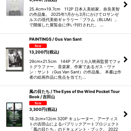
25.4cm×19.7cm 112P 日本人美術家、奈良美智
の作品集。 2025年1月から3月にかけてロサンゼ
ルスの現代美術ギャラリー「ブラム（BLUM）」
で開催した展覧会に伴い刊行された。 …
PAINTINGS / Gus Van Sant
13,200
円
(税込)
29cm×21.5cm 144P アメリカ人映画監督でフォ
トグラファー、音楽家、作家であるガス・ヴァ
ン・サント（Gus Van Sant）の作品集。 本書は作
者の絵画作品に焦点を当てた…
風の目たち / The Eyes of the Wind Pocket Tour
Book / 吉田山
3,300
円
(税込)
18.2cm×12cm 320P キュレーター、アーティス
トの吉田山によるパブリックアートプロジェクト
「風の目たち」のドキュメント・ブック。 2022