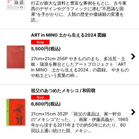
行正が膨大な資料と豊富な事例をもとに、古今東
西のデザインやグラフィックに潜む“不思議な因
果”を手がかりに、人類の歴史や価値観の変遷を
読…
ART in MINO 土から生える2024 図録
5,500
円
(税込)
27cm×21cm 256P やきもののまち、多治見・土
岐・瑞浪を舞台としたアートプロジェクト「ART
in MINO 土から生える2024」の図録。 やきもの
や粘土という窯業の枠…
祖父のあつめたメキシコ / 和田萌
6,600
円
(税込)
21cm×15cm 352P 「祖父の遺品は、家一軒分
の“メキシコ”だった。」 画家・伊藤高義が、1965
年から没する2011年までの約50年にわたり、80
回以上通い続けた国、メキシ…