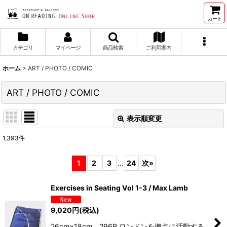
カート
カテゴリ
マイページ
商品検索
ご利用案内
ホーム
>
ART / PHOTO / COMIC
ART / PHOTO / COMIC
表示順変更
閉じる
1,393
件
サブカテゴリ
:
1
2
3
...
24
次
»
表示数
:
Exercises in Seating Vol 1-3 / Max Lamb
並び順
:
9,020
円
(税込)
26cm×18cm 296P ロンドンを拠点に活動する