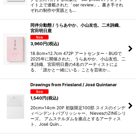
イト上で連載された「oar review」。書き手それ
ぞれの制作や実践とも…
同伴分動態 / うらあやか、小山友也、二木詩織、
宮田明日鹿
3,960
円
(税込)
18.8cm×12.7cm 472P アートセンター・BUGで
2025年に開催された、うらあやか、小山友也、二
木詩織、宮田明日鹿の4名のアーティストによ
る、「誰かと一緒にいる」ことを芸術か…
Drawings from Friesland / José Quintanar
1,540
円
(税込)
20cm×14cm 20P 初版限定100部 スイスのインデ
ィペンデントパブリッシャー、NievesのZINEシリ
ーズ。 アムステルダムを拠点とするアーティス
ト、José Quin…