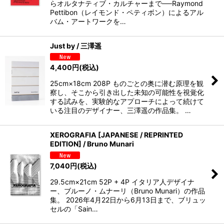
らオルタナティブ・カルチャーまで──Raymond
Pettibon（レイモンド・ペティボン）によるアル
バム・アートワークを…
Just by / 三澤遥
4,400
円
(税込)
25cm×18cm 208P ものごとの奥に潜む原理を観
察し、そこから引き出した未知の可能性を視覚化
する試みを、実験的なアプローチによって続けて
いる注目のデザイナー、三澤遥の作品集。 …
XEROGRAFIA [JAPANESE / REPRINTED
EDITION] / Bruno Munari
7,040
円
(税込)
29.5cm×21cm 52P + 4P イタリア人デザイナ
ー、ブルーノ・ムナーリ（Bruno Munari）の作品
集。 2026年4月22日から6月13日まで、ブリュッ
セルの「Sain…