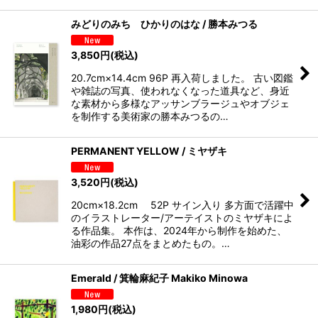
みどりのみち ひかりのはな / 勝本みつる
3,850
円
(税込)
20.7cm×14.4cm 96P 再入荷しました。 古い図鑑
や雑誌の写真、使われなくなった道具など、身近
な素材から多様なアッサンブラージュやオブジェ
を制作する美術家の勝本みつるの…
PERMANENT YELLOW / ミヤザキ
3,520
円
(税込)
20cm×18.2cm 52P サイン入り 多方面で活躍中
のイラストレーター/アーテイストのミヤザキによ
る作品集。 本作は、2024年から制作を始めた、
油彩の作品27点をまとめたもの。…
Emerald / 箕輪麻紀子 Makiko Minowa
1,980
円
(税込)