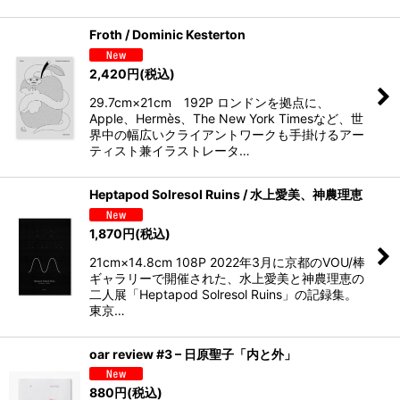
Froth / Dominic Kesterton
2,420
円
(税込)
29.7cm×21cm 192P ロンドンを拠点に、
Apple、Hermès、The New York Timesなど、世
界中の幅広いクライアントワークも手掛けるアー
ティスト兼イラストレータ…
Heptapod Solresol Ruins / 水上愛美、神農理恵
1,870
円
(税込)
21cm×14.8cm 108P 2022年3月に京都のVOU/棒
ギャラリーで開催された、水上愛美と神農理恵の
二人展「Heptapod Solresol Ruins」の記録集。
東京…
oar review #3 – 日原聖子「内と外」
880
円
(税込)