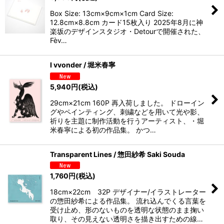
Box Size: 13cm×9cm×1cm Card Size:
12.8cm×8.8cm カード15枚入り 2025年8月に神
楽坂のデザインスタジオ・Detourで開催された、
Fèv…
I vvonder / 堀米春寧
5,940
円
(税込)
29cm×21cm 160P 再入荷しました。 ドローイン
グやペインティング、刺繍などを用いて光や影、
祈りを主題に制作活動を行うアーティスト、・堀
米春寧による初の作品集。 かつ…
Transparent Lines / 惣田紗希 Saki Souda
1,760
円
(税込)
18cm×22cm 32P デザイナー/イラストレーター
の惣田紗希による作品集。 流れ込んでくる言葉を
受け止め、形のないものを透明な状態のまま掬い
取り、その見えない透明さを描き出すための線…