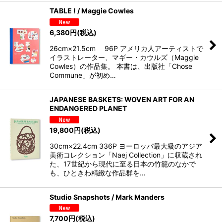
TABLE ! / Maggie Cowles
6,380
円
(税込)
26cm×21.5cm 96P アメリカ人アーティストで
イラストレーター、マギー・カウルズ（Maggie
Cowles）の作品集。 本書は、出版社「Chose
Commune」が初め…
JAPANESE BASKETS: WOVEN ART FOR AN
ENDANGERED PLANET
19,800
円
(税込)
30cm×22.4cm 336P ヨーロッパ最大級のアジア
美術コレクション「Naej Collection」に収蔵され
た、17世紀から現代に至る日本の竹籠のなかで
も、ひときわ精緻な作品群を…
Studio Snapshots / Mark Manders
7,700
円
(税込)