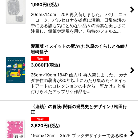
1,980
円
(税込)
20cm×14cm 20P 再入荷しました。 パリ、ニュ
ーヨーク、バルセロナを拠点に活動。日常生活の
中にある誰も気にとめない品々の簡素な美しさに
注目し、鉛筆や定規を用い、独特のフォルム…
愛蔵版 イヌイットの壁かけ: 氷原のくらしと布絵 /
岩崎昌子
3,080
円
(税込)
25cm×19cm 184P 函入り 再入荷しました。 カナ
ダ在住の著者が30年以上にわたり集めたイヌイッ
トアートのコレクションの中から「壁かけ」と名
付けられたアップリケ作品を…
〈連鎖〉の冒険: 関係の発見史とデザイン / 松田行
正
3,520
円
(税込)
19cm×12cm 352P ブックデザイナーである松田