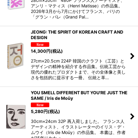
28cm×20cm 480P フランス人アーティスト、
アンリ・マティス（Henri Matisse）の作品集。
2026年3月から7月にかけてフランス、パリの
「グラン・パレ（Grand Pal…
JEONG: THE SPIRIT OF KOREAN CRAFT AND
DESIGN
14,300
円
(税込)
27cm×20.5cm 224P 韓国のクラフト（工芸）と
デザインの精神を紹介する作品集。伝統工芸から
現代の優れたプロダクトまで、その全体像と美し
さを包括的に提示する一冊。 伝統と革…
YOU SMELL DIFFERENT BUT YOU'RE JUST THE
SAME / Iris de Moüy
5,280
円
(税込)
30cm×24cm 32P 再入荷しました。 フランス人
アーティスト、イラストレーターのイリス・デ・
ムウイ（Iris de Moüy）の作品集。 本書は、作者
が15年にわたっ…