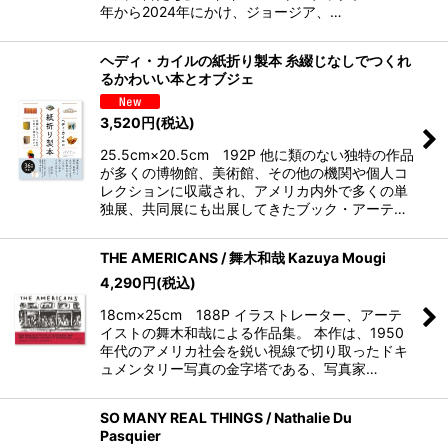
年から2024年にかけ、ジョージア、…
ヘディ・カイルの紙折り製本 糸綴じなしでつくれ
るかわいい本とオブジェ
3,520
円
(税込)
25.5cm×20.5cm 192P 他に類のない独特の作品
が多くの博物館、美術館、その他の機関や個人コ
レクションに収蔵され、アメリカ内外で多くの単
独展、共同展にも出展してきたブック・アーテ…
THE AMERICANS / 舞木和哉 Kazuya Mougi
4,290
円
(税込)
18cm×25cm 188P イラストレーター、アーテ
イストの舞木和哉による作品集。 本作は、1950
年代のアメリカ社会を鋭い視線で切り取ったドキ
ュメンタリー写真の金字塔である、写真家…
SO MANY REAL THINGS / Nathalie Du
Pasquier