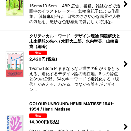
15cm×10.5cm 48P 広告、書籍、雑誌などで活
躍中のイラストレーター、箕輪麻紀子による作品
集。 箕輪麻紀子は、日常のささやかな風景や人物
の気配を、絶妙な色彩感覚で愛おしく特別な…
クリティカル・ワード デザイン理論 問題解決と
未来構想の先へ / 水野大二郎、水内智英、山崎泰
寛（編著）
2,420
円
(税込)
19cm×13cm P ままならない世界の広がりをとら
える、進化するデザイン論の現在地。8つの論点
と8つの分野、64のキーワードで複雑化する〈現
代〉がみえる、わかる、つながる誰もがデザイ
ン…
COLOUR UNBOUND: HENRI MATISSE 1941–
1954 / Henri Matisse
14,300
円
(税込)