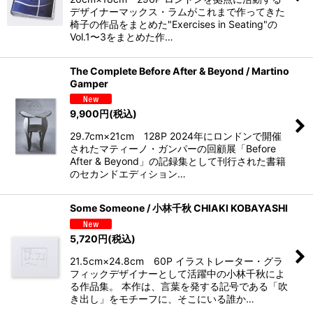
絞り込む
デザイナーマックス・ラムがこれまで作ってきた
椅子の作品をまとめた"Exercises in Seating"の
Vol.1〜3をまとめた作…
The Complete Before After & Beyond / Martino
Gamper
9,900
円
(税込)
29.7cm×21cm 128P 2024年にロンドンで開催
されたマティーノ・ガンパーの回顧展「Before
After & Beyond」の記録集として刊行された書籍
のセカンドエディション…
Some Someone / 小林千秋 CHIAKI KOBAYASHI
5,720
円
(税込)
21.5cm×24.8cm 60P イラストレーター・グラ
フィックデザイナーとして活躍中の小林千秋によ
る作品集。 本作は、言葉を発する記号である「吹
き出し」をモチーフに、そこにいる誰か…