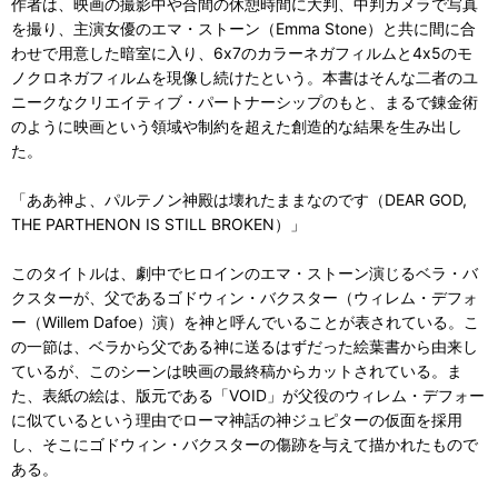
作者は、映画の撮影中や合間の休憩時間に大判、中判カメラで写真
を撮り、主演女優のエマ・ストーン（Emma Stone）と共に間に合
わせで用意した暗室に入り、6x7のカラーネガフィルムと4x5のモ
ノクロネガフィルムを現像し続けたという。本書はそんな二者のユ
ニークなクリエイティブ・パートナーシップのもと、まるで錬金術
のように映画という領域や制約を超えた創造的な結果を生み出し
た。
「ああ神よ、パルテノン神殿は壊れたままなのです（DEAR GOD,
THE PARTHENON IS STILL BROKEN）」
このタイトルは、劇中でヒロインのエマ・ストーン演じるベラ・バ
クスターが、父であるゴドウィン・バクスター（ウィレム・デフォ
ー（Willem Dafoe）演）を神と呼んでいることが表されている。こ
の一節は、ベラから父である神に送るはずだった絵葉書から由来し
ているが、このシーンは映画の最終稿からカットされている。ま
た、表紙の絵は、版元である「VOID」が父役のウィレム・デフォー
に似ているという理由でローマ神話の神ジュピターの仮面を採用
し、そこにゴドウィン・バクスターの傷跡を与えて描かれたもので
ある。