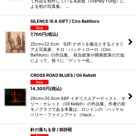
て作品を制作している馮君藍（Stanley Fung）に
よる初の写真集。 …
SILENCE IS A GIFT / Ciro Battiloro
7,700
円
(税込)
25cm×22.5cm 92P ナポリを拠点とするイタリ
ア人写真家、チロ・バッティローロ（Ciro
Battiloro）の作品集。 統合政策や開発政策の欠如
によって、徐々に「ゲットー化…
CROSS ROAD BLUES / Oli Kellett
14,300
円
(税込)
28cm×35.6cm 68P イギリス人アーティスト、オ
リー・ケレット（Oli Kellett）の作品集。作者の初
モノグラフである本書は、ロンドンの「ハッケル
ベリー・ファインアート（Hack…
針の落ちる音 / 林詩硯