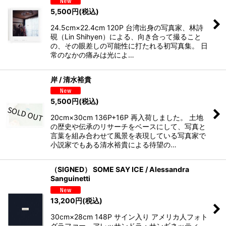
5,500
円
(税込)
24.5cm×22.4cm 120P 台湾出身の写真家、林詩
硯（Lin Shihyen）による、向き合って撮ること
の、その眼差しの可能性に打たれる初写真集。 日
常のなかの痛みは光によ…
岸 / 清水裕貴
5,500
円
(税込)
20cm×30cm 136P+16P 再入荷しました。 土地
の歴史や伝承のリサーチをベースにして、写真と
言葉を組み合わせて風景を表現している写真家で
小説家でもある清水裕貴による待望の…
（SIGNED） SOME SAY ICE / Alessandra
Sanguinetti
13,200
円
(税込)
30cm×28cm 148P サイン入り アメリカ人フォト
グラファー、アレッサンドラ・サンギネッティ