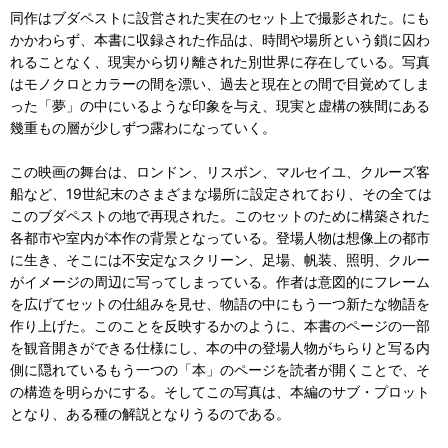
同作はブダペストに設営された実在のセット上で撮影された。にも
かかわらず、本書に収録された作品は、時間や場所という鎖に囚わ
れることなく、現実から切り離された別世界に存在している。写真
はモノクロとカラーの間を漂い、過去と現在との間で目覚めてしま
った「夢」の中にいるような印象を与え、現実と虚構の狭間にある
幾重もの層が少しずつ露わになっていく。
この映画の舞台は、ロンドン、リスボン、マルセイユ、クルーズ客
船など、19世紀末のさまざまな場所に設定されており、その全ては
このブダペストの地で再現された。このセットのために構築された
各都市や室内が本作の背景となっている。登場人物は想像上の都市
に生き、そこには不安定なスクリーン、足場、帆装、照明、クルー
がイメージの周辺に写ってしまっている。作者は意図的にフレーム
を広げてセットの仕組みを見せ、物語の中にもう一つ新たな物語を
作り上げた。このことを反映するかのように、本書のページの一部
を観音開きができる仕様にし、本の中の登場人物がちらりと写る内
側に隠れているもう一つの「本」のページを読者が開くことで、そ
の構造を明らかにする。そしてこの写真は、本編のサブ・プロット
となり、ある種の解説となりうるのである。