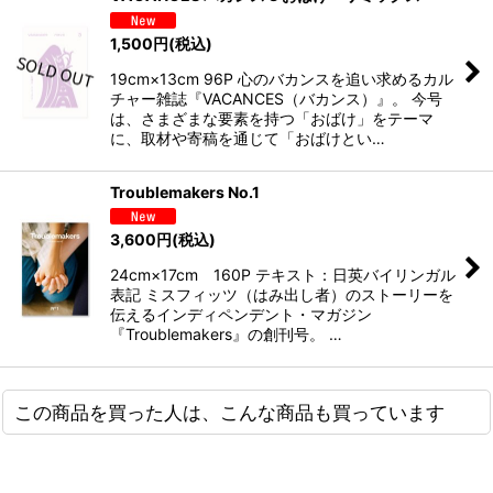
1,500
円
(税込)
19cm×13cm 96P 心のバカンスを追い求めるカル
チャー雑誌『VACANCES（バカンス）』。 今号
は、さまざまな要素を持つ「おばけ」をテーマ
に、取材や寄稿を通じて「おばけとい…
Troublemakers No.1
3,600
円
(税込)
24cm×17cm 160P テキスト：日英バイリンガル
表記 ミスフィッツ（はみ出し者）のストーリーを
伝えるインディペンデント・マガジン
『Troublemakers』の創刊号。 …
この商品を買った人は、こんな商品も買っています