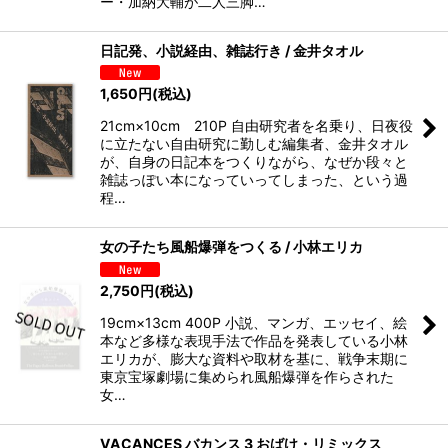
ー・加納大輔が二人三脚…
日記発、小説経由、雑誌行き / 金井タオル
1,650
円
(税込)
21cm×10cm 210P 自由研究者を名乗り、日夜役
に立たない自由研究に勤しむ編集者、金井タオル
が、自身の日記本をつくりながら、なぜか段々と
雑誌っぽい本になっていってしまった、という過
程…
女の子たち風船爆弾をつくる / 小林エリカ
2,750
円
(税込)
19cm×13cm 400P 小説、マンガ、エッセイ、絵
本など多様な表現手法で作品を発表している小林
エリカが、膨大な資料や取材を基に、戦争末期に
東京宝塚劇場に集められ風船爆弾を作らされた
女…
VACANCES バカンス 3 おばけ・リミックス