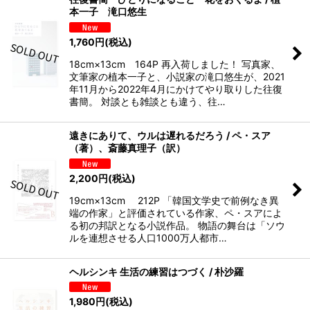
本一子 滝口悠生
1,760
円
(税込)
18cm×13cm 164P 再入荷しました！ 写真家、
文筆家の植本一子と、小説家の滝口悠生が、2021
年11月から2022年4月にかけてやり取りした往復
書簡。 対談とも雑談とも違う、往…
遠きにありて、ウルは遅れるだろう / ペ・スア
（著）、斎藤真理子（訳）
2,200
円
(税込)
19cm×13cm 212P 「韓国文学史で前例なき異
端の作家」と評価されている作家、ペ・スアによ
る初の邦訳となる小説作品。 物語の舞台は「ソウ
ルを連想させる人口1000万人都市…
ヘルシンキ 生活の練習はつづく / 朴沙羅
1,980
円
(税込)