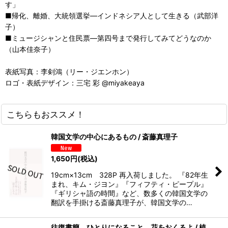
す」
■帰化、離婚、大統領選挙―インドネシア人として生きる（武部洋
子）
■ミュージシャンと住民票―第四号まで発行してみてどうなのか
（山本佳奈子）
表紙写真：李剣鴻（リー・ジエンホン）
ロゴ・表紙デザイン：三宅 彩 @miyakeaya
こちらもおススメ！
韓国文学の中心にあるもの / 斎藤真理子
1,650
円
(税込)
19cm×13cm 328P 再入荷しました。 『82年生
まれ、キム・ジヨン』『フィフティ・ピープル』
『ギリシャ語の時間』など、数多くの韓国文学の
翻訳を手掛ける斎藤真理子が、韓国文学の…
往復書簡 ひとりになること 花をおくるよ / 植