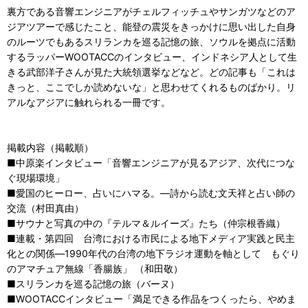
裏方である音響エンジニアがチェルフィッチュやサンガツなどのア
ジアツアーで感じたこと、能登の震災をきっかけに思い出した自身
のルーツでもあるスリランカを巡る記憶の旅、ソウルを拠点に活動
するラッパーWOOTACCのインタビュー、インドネシア人として生
きる武部洋子さんが見た大統領選挙などなど。どの記事も「これは
きっと、ここでしか読めないな」と思わせてくれるものばかり。リ
アルなアジアに触れられる一冊です。
掲載内容（掲載順）
■中原楽インタビュー「音響エンジニアが見るアジア、次代につな
ぐ現場環境」
■愛国のヒーロー、占いにハマる。―詩から読む文天祥と占い師の
交流（村田真由）
■サウナと写真の中の『テルマ＆ルイーズ』たち（仲宗根香織）
■連載・第四回 台湾における市民による地下メディア実践と民主
化との関係―1990年代の台湾の地下ラジオ運動を軸として もぐり
のアマチュア無線「香腸族」 （和田敬）
■スリランカを巡る記憶の旅（バーヌ）
■WOOTACCインタビュー「満足できる作品をつくったら、やめま