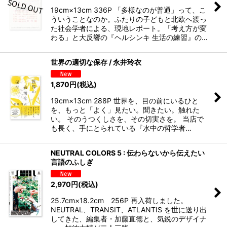
19cm×13cm 336P 「多様なのが普通」って、こ
ういうことなのか。ふたりの子どもと北欧へ渡っ
た社会学者による、現地レポート。「考え方が変
わる」と大反響の『ヘルシンキ 生活の練習』の…
世界の適切な保存 / 永井玲衣
1,870
円
(税込)
19cm×13cm 288P 世界を、目の前にいるひと
を、もっと「よく」見たい。聞きたい。触れた
い。 そのうつくしさを、その切実さを。 当店で
も長く、手にとられている『水中の哲学者…
NEUTRAL COLORS 5 : 伝わらないから伝えたい
言語のふしぎ
2,970
円
(税込)
25.7cm×18.2cm 256P 再入荷しました。
NEUTRAL、TRANSIT、ATLANTIS を世に送り出
してきた、編集者・加藤直徳と、気鋭のデザイナ