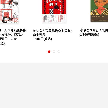
ール 2号 / 森泉岳
かしこくて勇気ある子ども /
小さなユリと / 黒
やまゆか、姫乃た
山本美希
1,760円
(税込)
田浩子 ほか
1,980円
(税込)
税込)