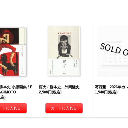
 柳本史 小版画集 / F
雨犬 / 柳本史、外間隆史
葛西薫 2026年カ
AGIMOTO
2,500円
(税込)
1,540円
(税込)
税込)