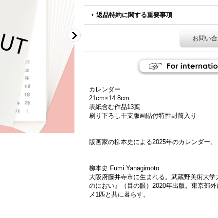
返品特約に関する重要事項
お問い合
カレンダー
21cm×14.8cm
表紙含む作品13葉
刷り下ろし干支版画貼付特性封筒入り
版画家の柳本史による2025年のカレンダー。
柳本史 Fumi Yanagimoto
大阪府藤井寺市に生まれる。武蔵野美術大学
のにおい』（目の眼）2020年出版。東京郊外
メ1匹と共に暮らす。