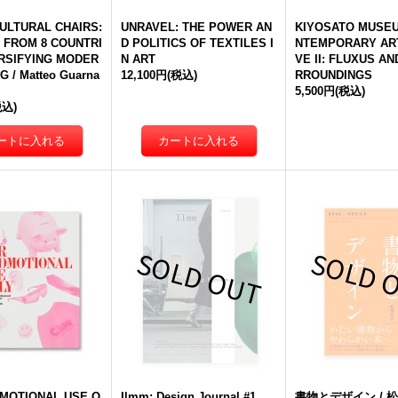
ULTURAL CHAIRS:
UNRAVEL: THE POWER AN
KIYOSATO MUSEU
S FROM 8 COUNTRI
D POLITICS OF TEXTILES I
NTEMPORARY ART
ERSIFYING MODER
N ART
VE II: FLUXUS AN
G / Matteo Guarna
12,100円
(税込)
RROUNDINGS
5,500円
(税込)
税込)
MOTIONAL USE O
Ilmm: Design Journal #1
書物とデザイン / 