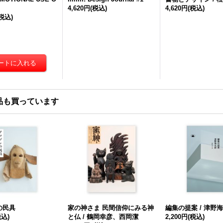
4,620円
(税込)
4,620円
(税込)
(税込)
品も買っています
の民具
家の神さま 民間信仰にみる神
編集の提案 / 津野
税込)
と仏 / 鶴岡幸彦、西岡潔
2,200円
(税込)