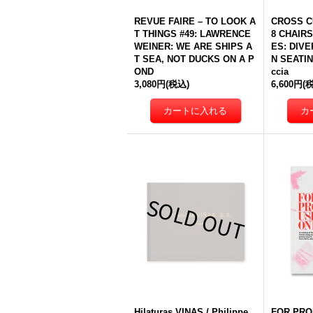
REVUE FAIRE – TO LOOK A
CROSS C
T THINGS #49: LAWRENCE
8 CHAIR
WEINER: WE ARE SHIPS A
ES: DIV
T SEA, NOT DUCKS ON A P
N SEATIN
OND
ccia
3,080円
(税込)
6,600円
(
Hilaturas VINAS / Philippe
FOR PRO