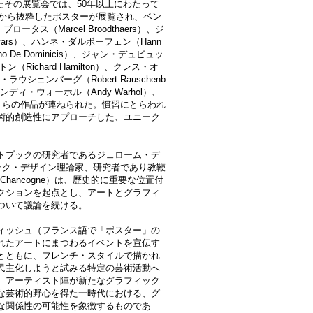
したその展覧会では、50年以上にわたって
tion」から抜粋したポスターが展覧され、ベン
タス（Marcel Broodthaers）、ジ
yars）、ハンネ・ダルボーフェン（Hann
o De Dominicis）、ジャン・デュビュッ
ン（Richard Hamilton）、クレス・オ
・ラウシェンバーグ（Robert Rauschenb
アンディ・ウォーホル（Andy Warhol）、
ner）らの作品が連ねられた。慣習にとらわれ
術的創造性にアプローチした、ユニーク
トブックの研究者であるジェローム・デ
ラフィック・デザイン理論家、研究者であり教鞭
 Chancogne）は、歴史的に重要な位置付
クションを起点とし、アートとグラフィ
ついて議論を続ける。
ィッシュ（フランス語で「ポスター」の
れたアートにまつわるイベントを宣伝す
とともに、フレンチ・スタイルで描かれ
民主化しようと試みる特定の芸術活動へ
、アーティスト陣が新たなグラフィック
な芸術的野心を得た一時代における、グ
な関係性の可能性を象徴するものであ