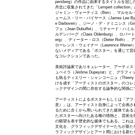
persberg）の作品に由来するタイトルを冠
丹念に収集されてきた「Lempert collec
ジャミン・ヴォーティエ（Ben）、マルセル・ブロー
ェームス・リー・バイヤース（James Lee B
e Darboven）、ジーノ・デ・ドミニシス（Gin
フェ（Jean Dubuffet）、リチャード・ハミルト
ルデンバーグ（Claes Oldenburg）、ロバート
erg）、ディーター・ロス（Dieter Roth）、
ローレンス・ウェイナー（Lawrence Wei
ないメディアである「ポスター」を通じて芸
なコレクションであった。
美術評論家でありキュレーター、アーティス
ュペイラ（Jérôme Dupeyrat）と、グ
も執るティエリー・シャンコーニュ（Thierry
けを成す「アーティストのポスター」のコレ
ックデザインの間に存在する論争的な関係に
アーティストによるポスターもしくは「アフ
意）」は、アーティスト自身によって企画さ
るために古くから用いられてきた媒体である
たポスターへ向けたある種の情熱と、芸術を
の願望を表す歴史的な媒体でもある。これは
文化を、グラフィックデザイナーたちが新た
ラフィックデザインとアート間における新た