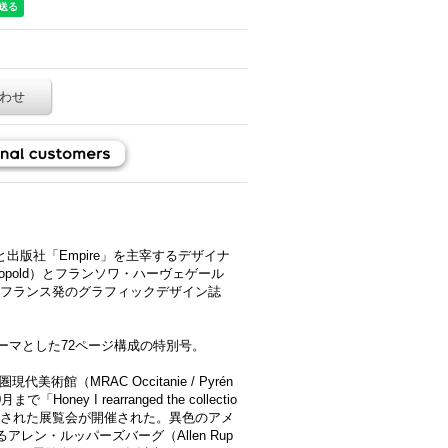
わせ
と出版社「Empire」を主宰するデザイナ
éopold）とフランソワ・ハーヴェゲール
された、フランス発のグラフィックデザイン誌
ーマとした72ページ構成の特別号。
館（MRAC Occitanie / Pyrén
「Honey I rearranged the collectio
llection」と題された展覧会が開催された。異色のアメ
レン・ルッパーズバーグ（Allen Rup