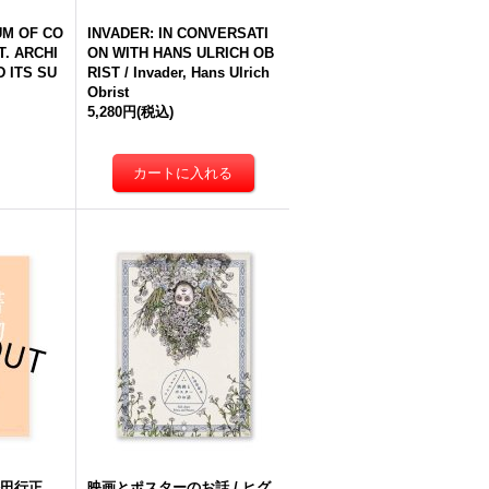
M OF CO
INVADER: IN CONVERSATI
. ARCHI
ON WITH HANS ULRICH OB
D ITS SU
RIST / Invader, Hans Ulrich
Obrist
5,280円
(税込)
松田行正
映画とポスターのお話 / ヒグ