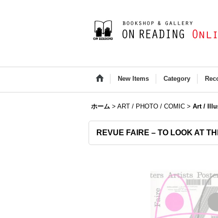
New Items
Category
Rec
ホーム
>
ART / PHOTO / COMIC
>
Art / Ill
REVUE FAIRE – TO LOOK AT TH