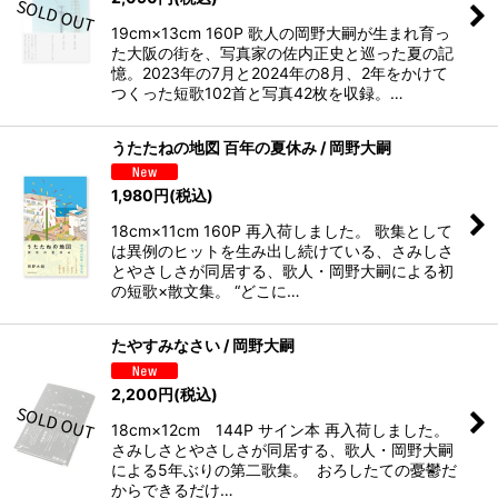
19cm×13cm 160P 歌人の岡野大嗣が生まれ育っ
た大阪の街を、写真家の佐内正史と巡った夏の記
憶。2023年の7月と2024年の8月、2年をかけて
つくった短歌102首と写真42枚を収録。…
うたたねの地図 百年の夏休み / 岡野大嗣
1,980
円
(税込)
18cm×11cm 160P 再入荷しました。 歌集として
は異例のヒットを生み出し続けている、さみしさ
とやさしさが同居する、歌人・岡野大嗣による初
の短歌×散文集。 “どこに…
たやすみなさい / 岡野大嗣
2,200
円
(税込)
18cm×12cm 144P サイン本 再入荷しました。
さみしさとやさしさが同居する、歌人・岡野大嗣
による5年ぶりの第二歌集。 おろしたての憂鬱だ
からできるだけ…