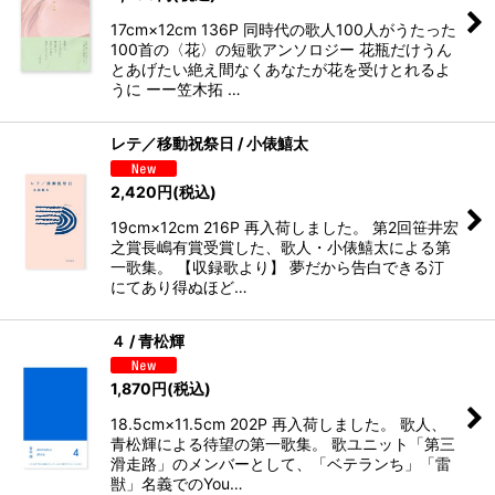
17cm×12cm 136P 同時代の歌人100人がうたった
100首の〈花〉の短歌アンソロジー 花瓶だけうん
とあげたい絶え間なくあなたが花を受けとれるよ
うに ーー笠木拓 …
レテ／移動祝祭日 / 小俵鱚太
2,420
円
(税込)
19cm×12cm 216P 再入荷しました。 第2回笹井宏
之賞長嶋有賞受賞した、歌人・小俵鱚太による第
一歌集。 【収録歌より】 夢だから告白できる汀
にてあり得ぬほど…
４ / 青松輝
1,870
円
(税込)
18.5cm×11.5cm 202P 再入荷しました。 歌人、
青松輝による待望の第一歌集。 歌ユニット「第三
滑走路」のメンバーとして、「ベテランち」「雷
獣」名義でのYou…