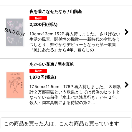
夜を着こなせたなら / 山階基
2,200
円
(税込)
19cm×13cm 152P 再入荷しました。 さりげない
生活の風景、関係性の機微――新時代の空気をう
つしとり、鮮やかなデビューとなった第一歌集
『風にあたる』から4年、暮らしの…
あかるい花束 / 岡本真帆
1,870
円
(税込)
17.5cm×11.5cm 176P 再入荷しました。 ８刷累
計２万部突破という歌集としては異例のヒットと
なっている前作『水上バス浅草行き』から２年、
歌人・岡本真帆による待望の第２…
この商品を買った人は、こんな商品も買っています