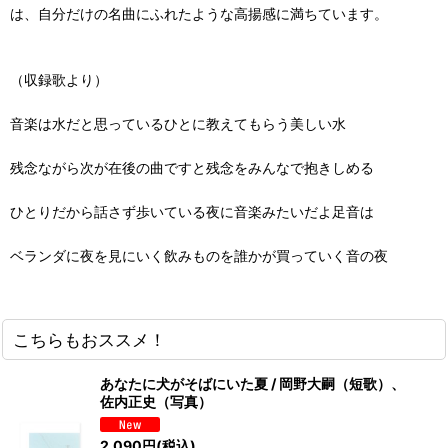
は、自分だけの名曲にふれたような高揚感に満ちています。
（収録歌より）
音楽は水だと思っているひとに教えてもらう美しい水
残念ながら次が在後の曲ですと残念をみんなで抱きしめる
ひとりだから話さず歩いている夜に音楽みたいだよ足音は
ベランダに夜を見にいく飲みものを誰かが買っていく音の夜
こちらもおススメ！
あなたに犬がそばにいた夏 / 岡野大嗣（短歌）、
佐内正史（写真）
2,090
円
(税込)