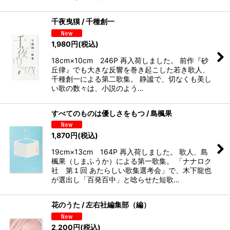
千夜曳獏 / 千種創一
1,980
円
(税込)
18cm×10cm 246P 再入荷しました。 前作『砂
丘律』でも大きな反響を巻き起こした若き歌人、
千種創一による第二歌集。 静謐で、切なくも美し
い歌の数々は、小説のよう…
すべてのものは優しさをもつ / 島楓果
1,870
円
(税込)
19cm×13cm 164P 再入荷しました。 歌人、島
楓果（しまふうか）による第一歌集。 「ナナロク
社 第１回 あたらしい歌集選考会」で、木下龍也
が選出し「百発百中」と唸らせた短歌…
花のうた / 左右社編集部（編）
2,200
円
(税込)