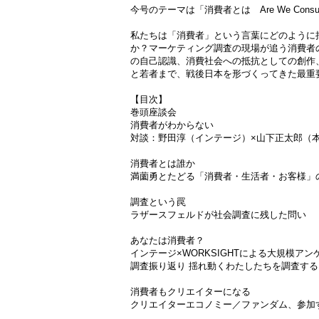
今号のテーマは「消費者とは Are We Consum
私たちは「消費者」という言葉にどのように
か？マーケティング調査の現場が追う消費者
の自己認識、消費社会への抵抗としての創作
と若者まで、戦後日本を形づくってきた最重
【目次】
巻頭座談会
消費者がわからない
対談：野田淳（インテージ）×山下正太郎（
消費者とは誰か
満薗勇とたどる「消費者・生活者・お客様」
調査という罠
ラザースフェルドが社会調査に残した問い
あなたは消費者？
インテージ×WORKSIGHTによる大規模アン
調査振り返り 揺れ動くわたしたちを調査する
消費者もクリエイターになる
クリエイターエコノミー／ファンダム、参加