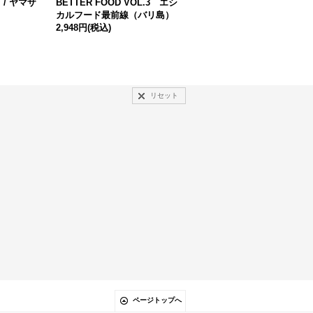
/ ヤマザ
BETTER FOOD VOL.3 エシ
「学び」がわからなくなった
カルフード最前線（バリ島）
ときに読む本 / 鳥羽和久
2,948円
(税込)
2,200円
(税込)
リセット
ページトップへ