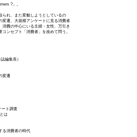
ers ?」。
括られ、また変貌しようとしているの
の変遷、大規模アンケートに見る消費者
、消費の中心にいる主婦・女性、万引き
要コンセプト「消費者」を改めて問う。
本誌編集長）
の変遷
ケート調査
とは
する消費者の時代