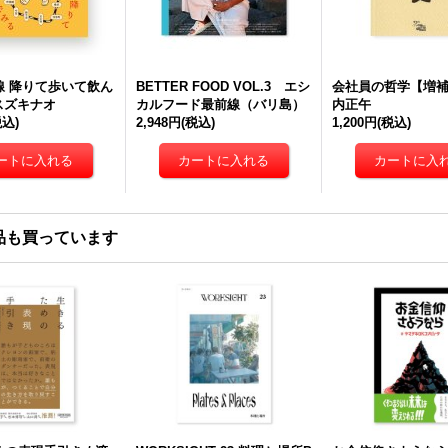
線 降りて歩いて飲ん
BETTER FOOD VOL.3 エシ
会社員の哲学【増補
 スズキナオ
カルフード最前線（バリ島）
内正午
税込)
2,948円
(税込)
1,200円
(税込)
品も買っています