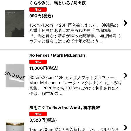
くらやみに、馬といる / 河田桟
990
円
(税込)
15cm×10cm 120P 再入荷しました。 沖縄県の
八重山列島にある日本最西端の島「与那国島」
で、馬と暮らす著者が綴った随筆集。 与那国島で
カディと暮らしはじめて十年が経とう…
No Fences / Mark McLennan
11,000
円
(税込)
30cm×22cm 112P カナダ人フォトグラファー、
Mark McLennan（マーク・マクレナン）による写
真集。 2020年から2023年にかけて制作された本
作は、19世紀の…
風をこぐ To Row the Wind / 橋本貴雄
3,520
円
(税込)
15cm×20cm 312P 再入荷しました。 ベルリンを