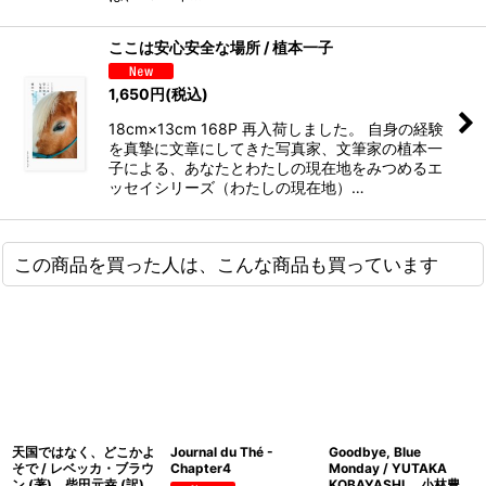
ここは安心安全な場所 / 植本一子
1,650
円
(税込)
18cm×13cm 168P 再入荷しました。 自身の経験
を真摯に文章にしてきた写真家、文筆家の植本一
子による、あなたとわたしの現在地をみつめるエ
ッセイシリーズ（わたしの現在地）…
この商品を買った人は、こんな商品も買っています
天国ではなく、どこかよ
Journal du Thé -
Goodbye, Blue
そで / レベッカ・ブラウ
Chapter4
Monday / YUTAKA
ン (著)、柴田元幸 (訳)
KOBAYASHI 小林豊