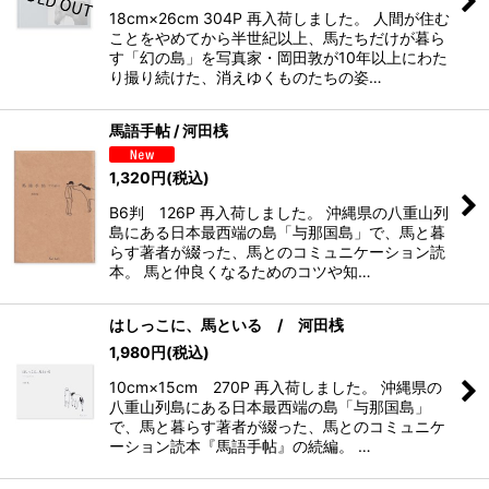
18cm×26cm 304P 再入荷しました。 人間が住む
ことをやめてから半世紀以上、馬たちだけが暮ら
す「幻の島」を写真家・岡田敦が10年以上にわた
り撮り続けた、消えゆくものたちの姿…
馬語手帖 / 河田桟
1,320
円
(税込)
B6判 126P 再入荷しました。 沖縄県の八重山列
島にある日本最西端の島「与那国島」で、馬と暮
らす著者が綴った、馬とのコミュニケーション読
本。 馬と仲良くなるためのコツや知…
はしっこに、馬といる / 河田桟
1,980
円
(税込)
10cm×15cm 270P 再入荷しました。 沖縄県の
八重山列島にある日本最西端の島「与那国島」
で、馬と暮らす著者が綴った、馬とのコミュニケ
ーション読本『馬語手帖』の続編。 …