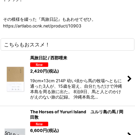
その模様を綴った『馬旅日記』もあわせてぜひ。
https://artlabo.ocnk.net/product/10903
こちらもおススメ！
馬旅日記 / 西郡哩来
2,420
円
(税込)
19cm×13cm 214P 幼い頃から馬の牧場へともに
通った3人が、15歳を迎え、自分たちだけで沖縄
本島を周る旅に出た。 8泊9日、馬と人とのかけ
がえのない旅の記録。 沖縄本島北…
The Horses of Yururi Island ユルリ島の馬 / 岡
田敦
6,600
円
(税込)