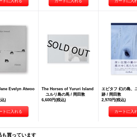
Jane Evelyn Atwoo
The Horses of Yururi Island
エピタフ 幻の島、
ユルリ島の馬 / 岡田敦
跡 / 岡田敦
税込)
6,600円
(税込)
2,970円
(税込)
品も買っています