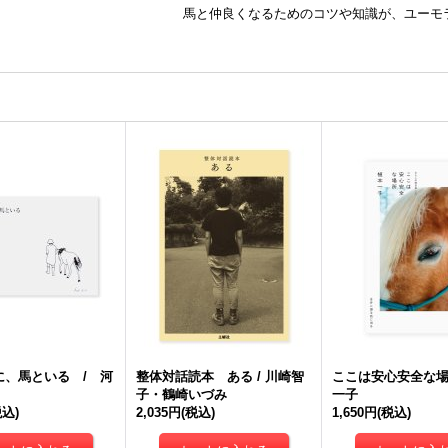
馬と仲良くなるためのコツや知識が、ユーモ
に、馬といる / 河
整体対話読本 ある / 川崎智
ここは安心安全な場所
子・鶴崎いづみ
一子
税込)
2,035円
(税込)
1,650円
(税込)