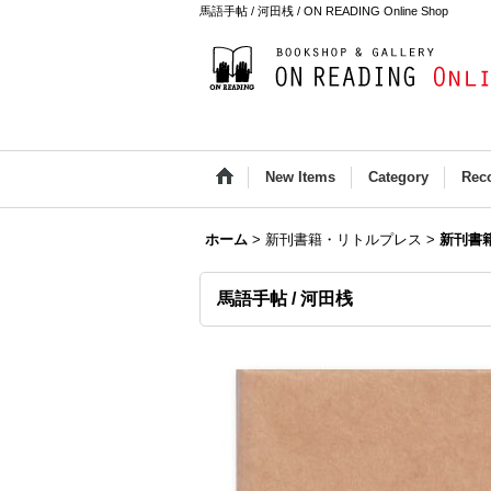
馬語手帖 / 河田桟 / ON READING Online Shop
New Items
Category
Rec
ホーム
>
新刊書籍・リトルプレス
>
新刊書
馬語手帖 / 河田桟