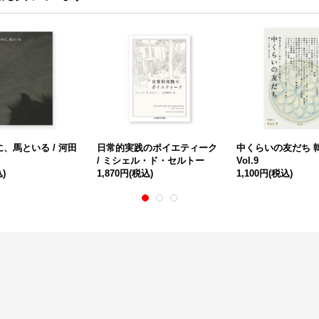
、馬といる / 河田
日常的実践のポイエティーク
中くらいの友だち 
/ ミシェル・ド・セルトー
Vol.9
)
1,870円
(税込)
1,100円
(税込)