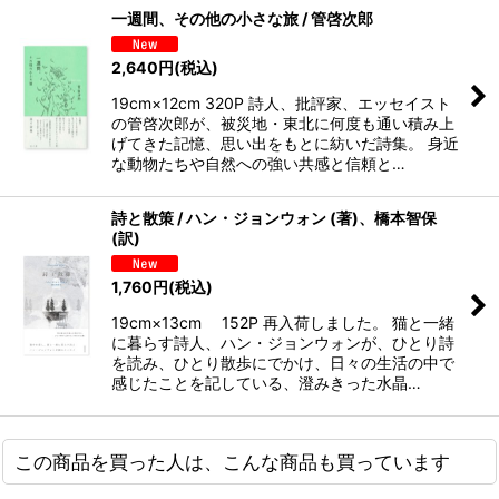
一週間、その他の小さな旅 / 管啓次郎
2,640
円
(税込)
19cm×12cm 320P 詩人、批評家、エッセイスト
の管啓次郎が、被災地・東北に何度も通い積み上
げてきた記憶、思い出をもとに紡いだ詩集。 身近
な動物たちや自然への強い共感と信頼と…
詩と散策 / ハン・ジョンウォン (著)、橋本智保
(訳)
1,760
円
(税込)
19cm×13cm 152P 再入荷しました。 猫と一緒
に暮らす詩人、ハン・ジョンウォンが、ひとり詩
を読み、ひとり散歩にでかけ、日々の生活の中で
感じたことを記している、澄みきった水晶…
この商品を買った人は、こんな商品も買っています