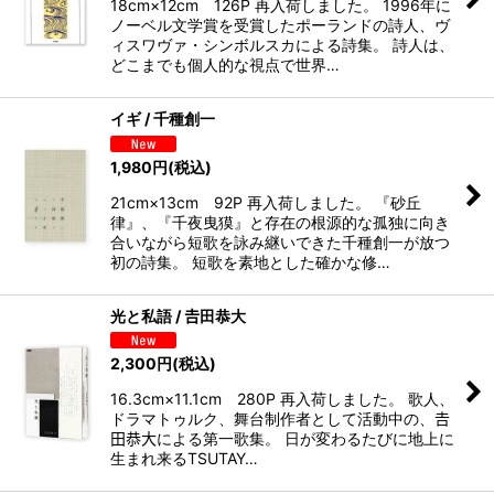
18cm×12cm 126P 再入荷しました。 1996年に
ノーベル文学賞を受賞したポーランドの詩人、ヴ
ィスワヴァ・シンボルスカによる詩集。 詩人は、
どこまでも個人的な視点で世界…
イギ / 千種創一
1,980
円
(税込)
21cm×13cm 92P 再入荷しました。 『砂丘
律』、『千夜曳獏』と存在の根源的な孤独に向き
合いながら短歌を詠み継いできた千種創一が放つ
初の詩集。 短歌を素地とした確かな修…
光と私語 / 𠮷田恭大
2,300
円
(税込)
16.3cm×11.1cm 280P 再入荷しました。 歌人、
ドラマトゥルク、舞台制作者として活動中の、𠮷
田恭大による第一歌集。 日が変わるたびに地上に
生まれ来るTSUTAY…