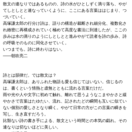
散文の連なりではあるものの、詩の水がひとしずく滴り落ち、やが
てしとしとと連なっていくように、ここにある言葉ははじまり、つ
づいていく。
高塚謙太郎の行分け詩は、語りの構造が裁断され細分化、複数化さ
れ緻密に再構成されていく極めて高度な書法に到達したが、ここの
歩みは水の滴りのようにしとしとと進みやがて読者を詩の歩み、詩
の呼吸そのものに同化させていく。
いつまでも。詩に終わりはない。
――朝吹亮二
詩とは韻律だ。では散文は？
高塚謙太郎は、ありふれた物語も愛も信じてはいない。信じるの
は、書くという情熱と虚無とともに流れる言葉だけだ。
雨や光や人や文字に初めて触れ、離れて思うようなこまやかさと緩
やかさで言葉はたゆたい、流れ、記されたどの瞬間も互いに似てい
ない個別の愛しさとなり瞬く。やがて日常の方がこの言葉の瞬きを
写し、生き直すだろう。
比類ない詩の書き手による、散文という時間との本気の戯れ。その
連なりは切ないほどに美しい。