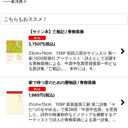
――峯澤典子
こちらもおススメ！
【サイン本】亡船記 / 青柳菜摘
2,750
円
(税込)
23cm×16cm 136P 初回入荷分サイン入り 第一
刷 1000部発行 アーティスト・詩人として活躍す
る青柳菜摘による、中原中也賞受賞後第一作とな
る新詩集『亡船記』。 本作には、6…
家で待つ君のための暦物語 / 青柳菜摘
1,980
円
(税込)
21cm×15cm 108P 新装版第三刷 第二詩集『そ
だつのをやめる』で第28回「中原中也賞」を受賞
した、詩作や映像制作などメディアを横断するア
ーティストで詩人の青柳菜摘による第一詩集。…