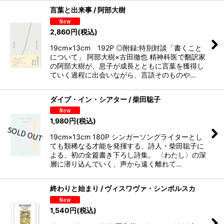
言葉と出来事 / 阿部大樹
2,860
円
(税込)
19cm×13cm 192P ◎附録:特別対談「書くこと
について」 阿部大樹×古田徹也 精神科医で翻訳家
の阿部大樹が、息子が成長とともに言葉を獲得し
ていく過程に出会いながら、言語そのものや…
ダイブ・イン・シアター / 柴田聡子
1,980
円
(税込)
19cm×13cm 180P シンガーソングライターとし
ても類稀なる才能を発揮する、詩人・柴田聡子に
よる、初の全篇書き下ろし詩集。 〈わたし〉の深
層に潜り込んでいく、声から遠く離れて…
終わりと始まり / ヴィスワヴァ・シンボルスカ
1,540
円
(税込)