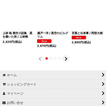
上林 暁 傑作小説集 星
瀬戸一洋 / 星空のピルグ
言葉と出来事 / 阿部大樹
を撒いた街 / 上林曉
リム
2,420
円
(税込)
2,860
円
(税込)
2,970
円
(税込)
ホーム
ショッピングカート
マイページ
お問い合せ