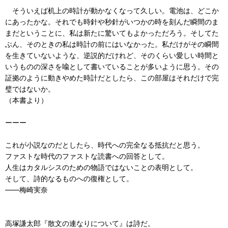
そういえば机上の時計が動かなくなって久しい。電池は、どこか
にあったかな。それでも時針や秒針がいつかの時を刻んだ瞬間のま
まだということに、私は新たに驚いてもよかっただろう。そしてた
ぶん、そのときの私は時計の前にはいなかった。私だけがその瞬間
を生きていないような、逆説的だけれど、そのくらい愛しい時間と
いうものの深さを喩として書いていることが多いように思う。その
証拠のように動きやめた時計だとしたら、この部屋はそれだけで完
璧ではないか。
（本書より）
ーーー
これが小説なのだとしたら、時代への完全なる抵抗だと思う。
ファストな時代のファストな読書への回答として。
人生はカタルシスのための物語ではないことの表明として。
そして、詩的なるものへの復権として。
――梅崎実奈
高塚謙太郎『散文の連なりについて』は詩だ。