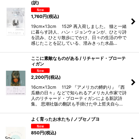
(訳)
1,760
円
(税込)
19cm×13cm 152P 再入荷しました。 猫と一緒
に暮らす詩人、ハン・ジョンウォンが、ひとり詩
を読み、ひとり散歩にでかけ、日々の生活の中で
感じたことを記している、澄みきった水晶…
ここに素敵なものがある / リチャード・ブローテ
ィガン
2,200
円
(税込)
16cm×13cm 112P 『アメリカの鱒釣り』『西
瓜糖の日々』などで知られるアメリカ人作家で詩
人のリチャード・ブローティガンによる新訳詩
集。 思潮社版の翻訳も手掛けた中上哲夫自ら…
よく育ったお水たち / ノブセノブヨ
850
円
(税込)