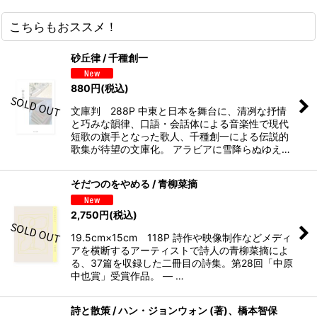
こちらもおススメ！
砂丘律 / 千種創一
880
円
(税込)
文庫判 288P 中東と日本を舞台に、清冽な抒情
と巧みな韻律、口語・会話体による音楽性で現代
短歌の旗手となった歌人、千種創一による伝説的
歌集が待望の文庫化。 アラビアに雪降らぬゆえ…
そだつのをやめる / 青柳菜摘
2,750
円
(税込)
19.5cm×15cm 118P 詩作や映像制作などメディ
アを横断するアーティストで詩人の青柳菜摘によ
る、37篇を収録した二冊目の詩集。第28回「中原
中也賞」受賞作品。 — …
詩と散策 / ハン・ジョンウォン (著)、橋本智保