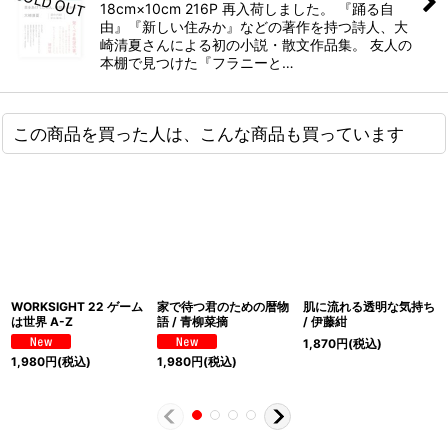
18cm×10cm 216P 再入荷しました。 『踊る自
由』『新しい住みか』などの著作を持つ詩人、大
崎清夏さんによる初の小説・散文作品集。 友人の
本棚で見つけた『フラニーと…
この商品を買った人は、こんな商品も買っています
WORKSIGHT 22 ゲーム
家で待つ君のための暦物
肌に流れる透明な気持ち
は世界 A-Z
語 / 青柳菜摘
/ 伊藤紺
1,870
円
(税込)
1,980
円
(税込)
1,980
円
(税込)