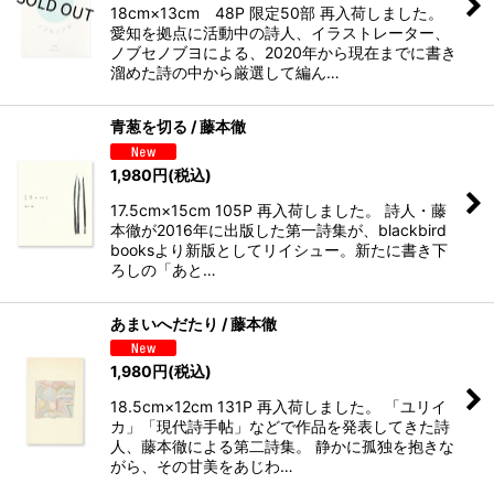
18cm×13cm 48P 限定50部 再入荷しました。
愛知を拠点に活動中の詩人、イラストレーター、
ノブセノブヨによる、2020年から現在までに書き
溜めた詩の中から厳選して編ん…
青葱を切る / 藤本徹
1,980
円
(税込)
17.5cm×15cm 105P 再入荷しました。 詩人・藤
本徹が2016年に出版した第一詩集が、blackbird
booksより新版としてリイシュー。新たに書き下
ろしの「あと…
あまいへだたり / 藤本徹
1,980
円
(税込)
18.5cm×12cm 131P 再入荷しました。 「ユリイ
カ」「現代詩手帖」などで作品を発表してきた詩
人、藤本徹による第二詩集。 静かに孤独を抱きな
がら、その甘美をあじわ…