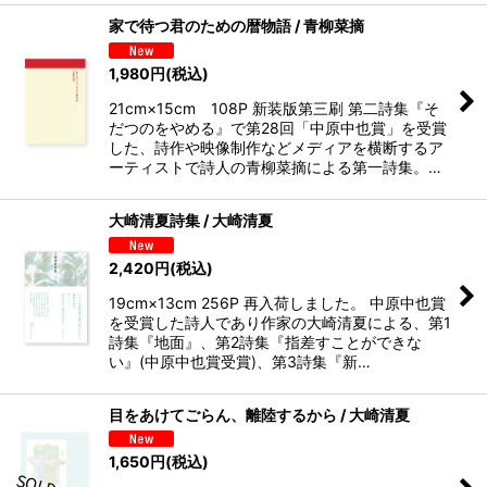
家で待つ君のための暦物語 / 青柳菜摘
1,980
円
(税込)
21cm×15cm 108P 新装版第三刷 第二詩集『そ
だつのをやめる』で第28回「中原中也賞」を受賞
した、詩作や映像制作などメディアを横断するア
ーティストで詩人の青柳菜摘による第一詩集。…
大崎清夏詩集 / 大崎清夏
2,420
円
(税込)
19cm×13cm 256P 再入荷しました。 中原中也賞
を受賞した詩人であり作家の大崎清夏による、第1
詩集『地面』、第2詩集『指差すことができな
い』(中原中也賞受賞)、第3詩集『新…
目をあけてごらん、離陸するから / 大崎清夏
1,650
円
(税込)