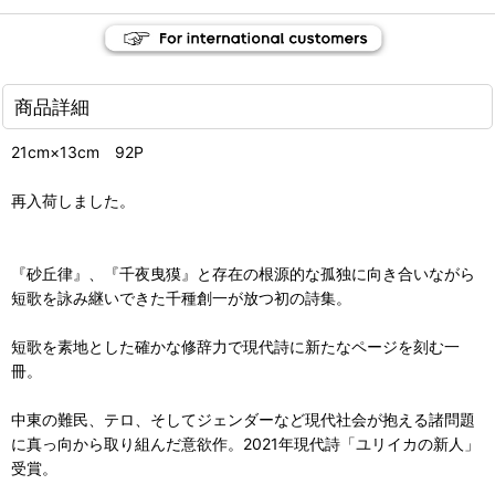
商品詳細
21cm×13cm 92P
再入荷しました。
『砂丘律』、『千夜曳獏』と存在の根源的な孤独に向き合いながら
短歌を詠み継いできた千種創一が放つ初の詩集。
短歌を素地とした確かな修辞力で現代詩に新たなページを刻む一
冊。
中東の難民、テロ、そしてジェンダーなど現代社会が抱える諸問題
に真っ向から取り組んだ意欲作。2021年現代詩「ユリイカの新人」
受賞。