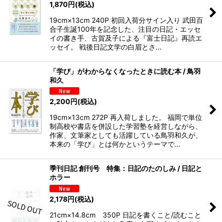
1,870
円
(税込)
19cm×13cm 240P 初回入荷分サイン入り 武田百
合子生誕100年を記念した、注目の日記・エッセ
イの書き手、古賀及子による『富士日記』再読エ
ッセイ。 戦後日記文学の白眉とさ…
「学び」がわからなくなったときに読む本 / 鳥羽
和久
2,200
円
(税込)
19cm×13cm 272P 再入荷しました。 福岡で単位
制高校や書店を併設した学習塾を経営しながら、
作家、文筆家としても活躍している鳥羽和久が、
本来の「学び」とは何かというテーマで…
季刊日記 創刊号 特集：日記のたのしみ / 日記と
ホラー
2,178
円
(税込)
21cm×14.8cm 350P 日記を書くこと/読むこと