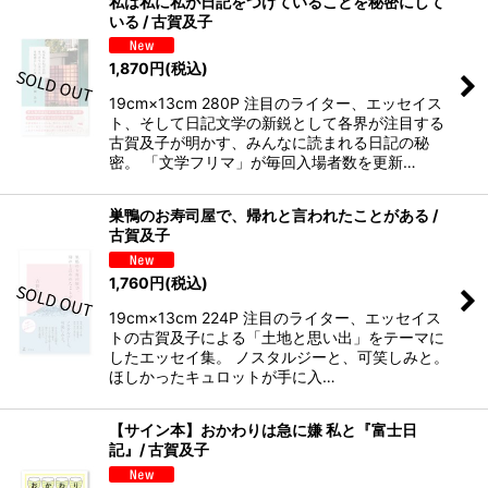
私は私に私が日記をつけていることを秘密にして
いる / 古賀及子
1,870
円
(税込)
19cm×13cm 280P 注目のライター、エッセイス
ト、そして日記文学の新鋭として各界が注目する
古賀及子が明かす、みんなに読まれる日記の秘
密。 「文学フリマ」が毎回入場者数を更新…
巣鴨のお寿司屋で、帰れと言われたことがある /
古賀及子
1,760
円
(税込)
19cm×13cm 224P 注目のライター、エッセイス
トの古賀及子による「土地と思い出」をテーマに
したエッセイ集。 ノスタルジーと、可笑しみと。
ほしかったキュロットが手に入…
【サイン本】おかわりは急に嫌 私と『富士日
記』/ 古賀及子