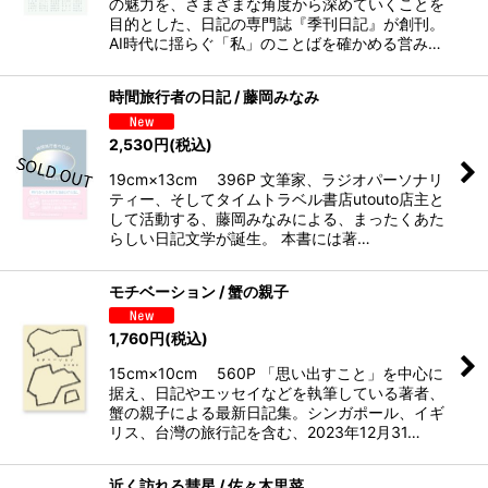
の魅力を、さまざまな角度から深めていくことを
目的とした、日記の専門誌『季刊日記』が創刊。
AI時代に揺らぐ「私」のことばを確かめる営み…
時間旅行者の日記 / 藤岡みなみ
2,530
円
(税込)
19cm×13cm 396P 文筆家、ラジオパーソナリ
ティー、そしてタイムトラベル書店utouto店主と
して活動する、藤岡みなみによる、まったくあた
らしい日記文学が誕生。 本書には著…
モチベーション / 蟹の親子
1,760
円
(税込)
15cm×10cm 560P 「思い出すこと」を中心に
据え、日記やエッセイなどを執筆している著者、
蟹の親子による最新日記集。シンガポール、イギ
リス、台灣の旅行記を含む、2023年12月31…
近く訪れる彗星 / 佐々木里菜