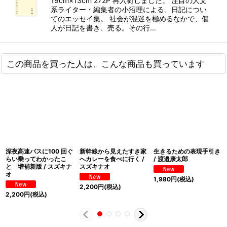
19cm×13cm 272P 再入荷しました。 注目の人文
系ライター・編集者の小沼理による、日記につい
てのエッセイ集。 社会が混迷を極めるなかで、個
人が日記を書き、売る。その行…
この商品を買った人は、こんな商品も買っています
深夜高速バスに100 回ぐ
新幹線から見えたすき家
生きるための表現手引き
らい乗ってわかったこ
へカレーを食べに行く /
/ 渡邉康太郎
と 増補新版 / スズキナ
スズキナオ
オ
1,980
円
(税込)
2,200
円
(税込)
2,200
円
(税込)