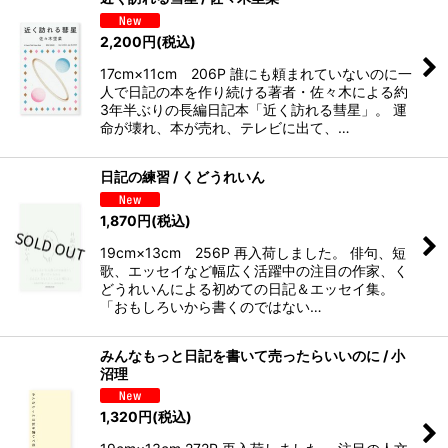
2,200
円
(税込)
17cm×11cm 206P 誰にも頼まれていないのに一
人で日記の本を作り続ける著者・佐々木による約
3年半ぶりの長編日記本「近く訪れる彗星」。 運
命が壊れ、本が売れ、テレビに出て、…
日記の練習 / くどうれいん
1,870
円
(税込)
19cm×13cm 256P 再入荷しました。 俳句、短
歌、エッセイなど幅広く活躍中の注目の作家、く
どうれいんによる初めての日記＆エッセイ集。
「おもしろいから書くのではない…
みんなもっと日記を書いて売ったらいいのに / 小
沼理
1,320
円
(税込)