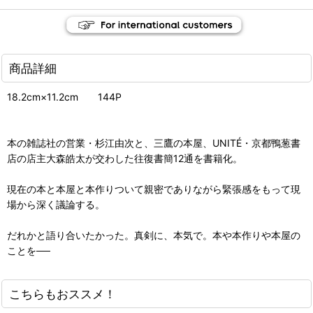
商品詳細
18.2cm×11.2cm 144P
本の雑誌社の営業・杉江由次と、三鷹の本屋、UNITÉ・京都鴨葱書
店の店主大森皓太が交わした往復書簡12通を書籍化。
現在の本と本屋と本作りついて親密でありながら緊張感をもって現
場から深く議論する。
だれかと語り合いたかった。真剣に、本気で。本や本作りや本屋の
ことを──
こちらもおススメ！