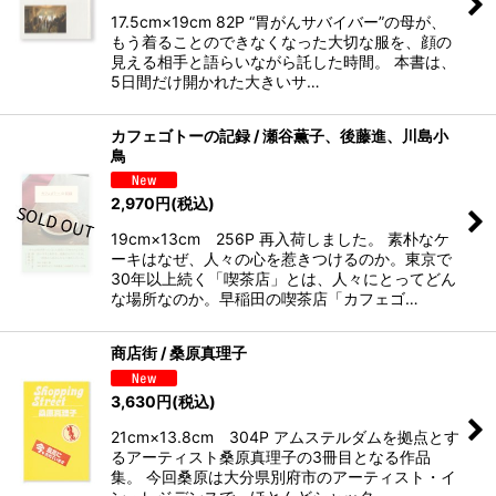
17.5cm×19cm 82P “胃がんサバイバー”の母が、
もう着ることのできなくなった大切な服を、顔の
見える相手と語らいながら託した時間。 本書は、
5日間だけ開かれた大きいサ…
カフェゴトーの記録 / 瀬谷薫子、後藤進、川島小
鳥
2,970
円
(税込)
19cm×13cm 256P 再入荷しました。 素朴なケ
ーキはなぜ、人々の心を惹きつけるのか。東京で
30年以上続く「喫茶店」とは、人々にとってどん
な場所なのか。早稲田の喫茶店「カフェゴ…
商店街 / 桑原真理子
3,630
円
(税込)
21cm×13.8cm 304P アムステルダムを拠点とす
るアーティスト桑原真理子の3冊目となる作品
集。 今回桑原は大分県別府市のアーティスト・イ