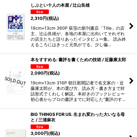
しぶとい十人の本屋 / 辻山良雄
2,310
円
(税込)
19cm×13cm 360P 荻窪の新刊書店「Title」の店
主、辻山良雄が、各地の本屋に出向いてそれぞれ
の店主たちと語りあったインタビュー集。 読み終
えるころにはきっと元気がでる、少し偏…
本をすすめる: 書評を書くための技術 / 近藤康太郎
2,090
円
(税込)
19cm×13cm 316P 朝日新聞記者で名文家の・近
藤康太郎が、本の選び方、読み方・書き方まで対
話形式でくわしく解説。本好きのブックレビュー
初心者からプロの書評までに対応した“書評のす…
BIG THINGS FOR US. 生まれ変わった大いなる母
と / 三浦麻衣
3,000
円
(税込)