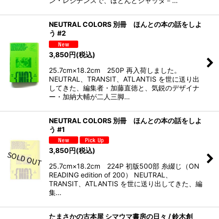
ン・レジデンスで、ほとんどシャッタ－…
NEUTRAL COLORS 別冊 ほんとの本の話をしよ
う #2
3,850
円
(税込)
25.7cm×18.2cm 250P 再入荷しました。
NEUTRAL、TRANSIT、ATLANTIS を世に送り出
してきた、編集者・加藤直徳と、気鋭のデザイナ
ー・加納大輔が二人三脚…
NEUTRAL COLORS 別冊 ほんとの本の話をしよ
う #1
3,850
円
(税込)
25.7cm×18.2cm 224P 初版500部 糸綴じ（ON
READING edition of 200） NEUTRAL、
TRANSIT、ATLANTIS を世に送り出してきた、編
集…
たまさかの古本屋 シマウマ書房の日々 / 鈴木創