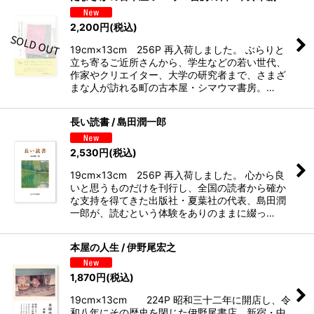
2,200
円
(税込)
19cm×13cm 256P 再入荷しました。 ぶらりと
立ち寄るご近所さんから、学生などの若い世代、
作家やクリエイター、大学の研究者まで、さまざ
まな人が訪れる町の古本屋・シマウマ書房。…
長い読書 / 島田潤一郎
2,530
円
(税込)
19cm×13cm 256P 再入荷しました。 心から良
いと思うものだけを刊行し、全国の読者から確か
な支持を得てきた出版社・夏葉社の代表、島田潤
一郎が、読むという体験をありのままに綴っ…
本屋の人生 / 伊野尾宏之
1,870
円
(税込)
19cm×13cm 224P 昭和三十二年に開店し、令
和八年にその歴史を閉じた伊野尾書店。新宿・中