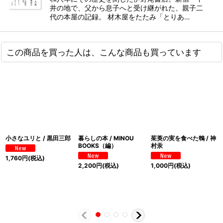
井の地で、父から息子へと受け継がれた、親子二
代の本屋の記録。 材木屋をたたみ「とりあ…
この商品を買った人は、こんな商品も買っています
小さなユリと / 黒田三郎
暮らしの本 / MINOU
茱萸の実を食べた鵯 / 神
BOOKS（編）
村汞
1,760
円
(税込)
2,200
円
(税込)
1,000
円
(税込)