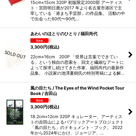
15cm×15cm 320P 初版限定2000部 アーティス
ト・宮田明日鹿が2017 年より名古屋市港区で主
宰している「港まち手芸部」の作品集。 活動の中
で出会った60代〜90代…
あわいのほとりのひとり / 福田尚代
3,300
円
(税込)
22cm×16cm 200P 「世界は言葉でできてい
る」という独自の思索を、回文と繊細なアートに
よって探求し続けてきた作家、福田尚代の最新作
品集。 小説家の池澤夏樹氏の特別寄稿による解…
風の目たち / The Eyes of the Wind Pocket Tour
Book / 吉田山
3,300
円
(税込)
18.2cm×12cm 320P キュレーター、アーティス
トの吉田山によるパブリックアートプロジェクト
「風の目たち」のドキュメント・ブック。 2022
年から2024年にかけ、ジョージア、…