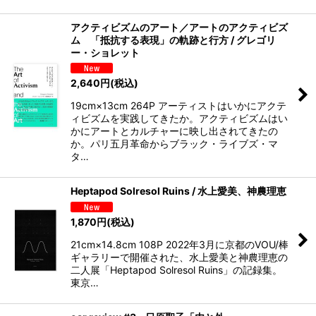
アクティビズムのアート／アートのアクティビズ
ム 「抵抗する表現」の軌跡と行方 / グレゴリ
ー・ショレット
2,640
円
(税込)
19cm×13cm 264P アーティストはいかにアクテ
ィビズムを実践してきたか。アクティビズムはい
かにアートとカルチャーに映し出されてきたの
か。パリ五月革命からブラック・ライブズ・マ
タ…
Heptapod Solresol Ruins / 水上愛美、神農理恵
1,870
円
(税込)
21cm×14.8cm 108P 2022年3月に京都のVOU/棒
ギャラリーで開催された、水上愛美と神農理恵の
二人展「Heptapod Solresol Ruins」の記録集。
東京…