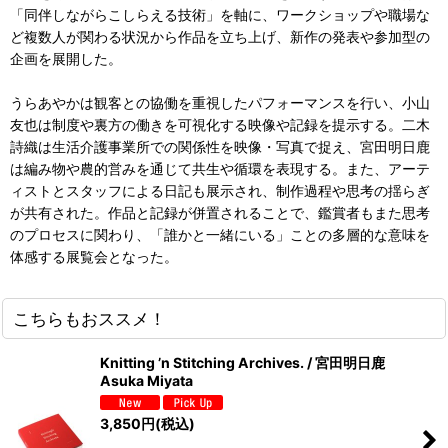
「同伴しながらこしらえる技術」を軸に、ワークショップや職場な
ど複数人が関わる状況から作品を立ち上げ、新作の発表や参加型の
企画を展開した。
うらあやかは観客との協働を重視したパフォーマンスを行い、小山
友也は制度や裏方の働きを可視化する映像や記録を提示する。二木
詩織は生活介護事業所での関係性を映像・写真で捉え、宮田明日鹿
は編み物や農的営みを通じて共生や循環を表現する。また、アーテ
ィストとスタッフによる日記も展示され、制作過程や思考の揺らぎ
が共有された。作品と記録が併置されることで、鑑賞者もまた思考
のプロセスに関わり、「誰かと一緒にいる」ことの多層的な意味を
体感する展覧会となった。
こちらもおススメ！
Knitting ’n Stitching Archives. / 宮田明日鹿
Asuka Miyata
3,850
円
(税込)