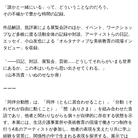
「誰かと一緒にいる」って、どういうことなのだろう。
その不確かで豊かな時間の記録。
作品解説、批評家による展覧会評のほか、イベント、ワークショッ
プなど多岐に渡る活動全体の記録や対談、アーティストらの日記、
エッセイ、小山友也による「オルタナティブな美術教育の現場イン
タビュー」を収録。
「——日記、対話、展覧会、芸術……どうしてそれらがいまも世界
にあるか、この本はいちから思い出させてくれる。」
（山本浩貴・いぬのせなか座）
ーーー
「同伴分動態」は、「同伴（ともに居合わせること）」「分動（そ
れぞれが自由に動くこと）」「態（ありさま）」を組み合わせた造
語であり、他者と関わりながらも個々が自律的に存在する状態を示
す。本展には、生活介護事業所や美術教育の現場で働きつつ制作を
行う4名のアーティストが参加し、他者の表現を支えたり共に学ぶ
経験を背景に、関係性の中で生まれる表現を探求する。展示では