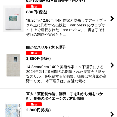
oar review #3 – 日原聖子「内と外」
880
円
(税込)
18.2cm×12.8cm 44P 作家と協働してアートブッ
クを主に刊行する出版社・oar press のウェブサ
イト上で連載された「oar review」。書き手それ
ぞれの制作や実践とも…
幽かなスリル / 木下理子
3,850
円
(税込)
14.8cm×9cm 140P 美術作家・木下理子による
2024年2月に9日間のみ開催された展覧会「幽か
なスリル」を収録する記録集。撮影は写真家の高
野ユリカ。 木下理子は、身近な素材…
東大「芸術制作論」講義 手を動かし知をつか
む、創発のポイエーシス / 村山悟郎
2,860
円
(税込)