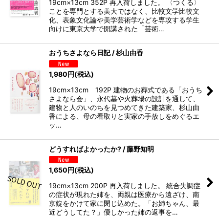
19cm×13cm 352P 再入荷しました。 〈つくる〉
ことを専門とする美大ではなく、比較文学比較文
化、表象文化論や美学芸術学などを専攻する学生
向けに東京大学で開講された「芸術…
おうちさよなら日記 / 杉山由香
1,980
円
(税込)
19cm×13cm 192P 建物のお葬式である「おうち
さよなら会」、永代墓や火葬場の設計を通して、
建物と人のいのちを見つめてきた建築家、杉山由
香による、母の看取りと実家の手放しをめぐるエ
ッ…
どうすればよかったか? / 藤野知明
1,650
円
(税込)
19cm×13cm 200P 再入荷しました。 統合失調症
の症状が現れた姉を、両親は医療から遠ざけ、南
京錠をかけて家に閉じ込めた。「お姉ちゃん、最
近どうしてた？」優しかった姉の返事を…