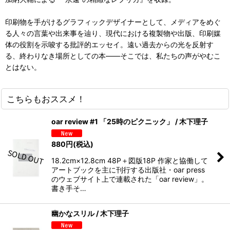
印刷物を手がけるグラフィックデザイナーとして、メディアをめぐ
る人々の言葉や出来事を辿り、現代における複製物や出版、印刷媒
体の役割を示唆する批評的エッセイ。遠い過去からの光を反射す
る、終わりなき場所としての本——そこでは、私たちの声がやむこ
とはない。
こちらもおススメ！
oar review #1 「25時のピクニック」 / 木下理子
880
円
(税込)
18.2cm×12.8cm 48P＋図版18P 作家と協働して
アートブックを主に刊行する出版社・oar press
のウェブサイト上で連載された「oar review」。
書き手そ…
幽かなスリル / 木下理子