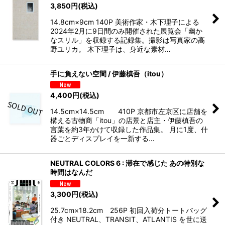
3,850
円
(税込)
14.8cm×9cm 140P 美術作家・木下理子による
2024年2月に9日間のみ開催された展覧会「幽か
なスリル」を収録する記録集。撮影は写真家の高
野ユリカ。 木下理子は、身近な素材…
手に負えない空間 / 伊藤槙吾（itou）
4,400
円
(税込)
14.5cm×14.5cm 410P 京都市左京区に店舗を
構える古物商「itou」の店景と店主・伊藤槙吾の
言葉を約3年かけて収録した作品集。 月に1度、什
器ごとディスプレイを一新する…
NEUTRAL COLORS 6 : 滞在で感じた あの特別な
時間はなんだ
3,300
円
(税込)
25.7cm×18.2cm 256P 初回入荷分トートバッグ
付き NEUTRAL、TRANSIT、ATLANTIS を世に送