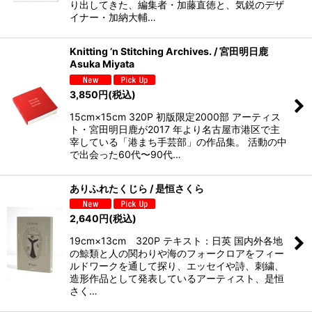
り出してきた、編集者・加藤直徳と、気鋭のデザ
イナー・加納大輔…
Knitting ’n Stitching Archives. / 宮田明日鹿
Asuka Miyata
3,850
円
(税込)
15cm×15cm 320P 初版限定2000部 アーティス
ト・宮田明日鹿が2017 年より名古屋市港区で主
宰している「港まち手芸部」の作品集。 活動の中
で出会った60代〜90代…
ありふれたくじら / 是恒さくら
2,640
円
(税込)
19cm×13cm 320P テキスト：日英 国内外各地
の鯨類と人の関わりや海のフォークロアをフィー
ルドワークを通して探り、エッセイや詩、刺繍、
造形作品として発表しているアーティスト、是恒
さく…