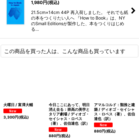
1,980
円
(税込)
21.5cm×14cm 44P 再入荷しました。 それでも紙
の本をつくりたい人へ 『How to Book』は、NY
のSmall Editionsが製作した、本をつくりはじめ
る…
この商品を買った人は、こんな商品も買っています
火曜日 / 富澤大輔
今日ここにあって、明日
アマルコルド：類推と建
消え去る：崇高の美学と
築 / ディオゴ・セイシャ
タリア劇場 / ディオゴ・
ス・ロペス（著）、佐伯
3,300
円
(税込)
セイシャス・ロペス
達也（訳）
（著）、佐伯達也（訳）
880
円
(税込)
880
円
(税込)