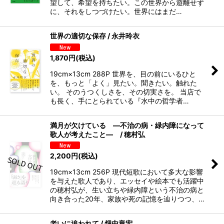
望して、希望を持ちたい。この世界から遊離せず
に、それをしつづけたい。世界にはまだ…
世界の適切な保存 / 永井玲衣
1,870
円
(税込)
19cm×13cm 288P 世界を、目の前にいるひと
を、もっと「よく」見たい。聞きたい。触れた
い。 そのうつくしさを、その切実さを。 当店で
も長く、手にとられている『水中の哲学者…
満月が欠けている ―不治の病・緑内障になって
歌人が考えたこと― / 穂村弘
2,200
円
(税込)
19cm×13cm 256P 現代短歌において多大な影響
を与えた歌人であり、エッセイや絵本でも活躍中
の穂村弘が、生い立ちや緑内障という不治の病と
向き合った20年、家族や死の記憶を辿りつつ、…
老いに追われて / 畑中章宏