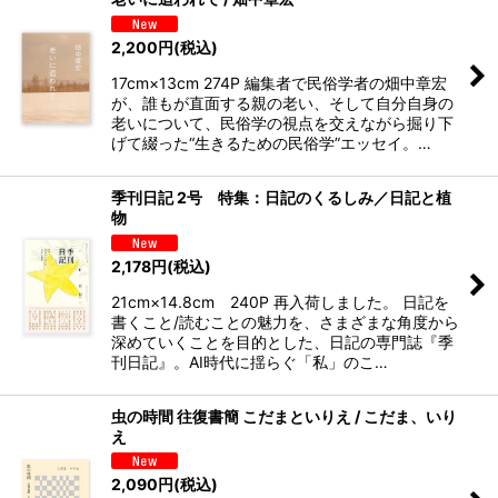
2,200
円
(税込)
17cm×13cm 274P 編集者で民俗学者の畑中章宏
が、誰もが直面する親の老い、そして自分自身の
老いについて、民俗学の視点を交えながら掘り下
げて綴った“生きるための民俗学”エッセイ。…
季刊日記 2号 特集：日記のくるしみ／日記と植
物
2,178
円
(税込)
21cm×14.8cm 240P 再入荷しました。 日記を
書くこと/読むことの魅力を、さまざまな角度から
深めていくことを目的とした、日記の専門誌『季
刊日記』。AI時代に揺らぐ「私」のこ…
虫の時間 往復書簡 こだまといりえ / こだま、いり
え
2,090
円
(税込)