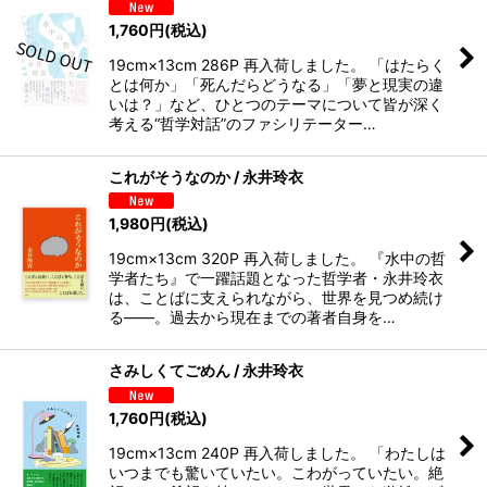
1,760
円
(税込)
19cm×13cm 286P 再入荷しました。 「はたらく
とは何か」「死んだらどうなる」「夢と現実の違
いは？」など、ひとつのテーマについて皆が深く
考える“哲学対話”のファシリテーター…
これがそうなのか / 永井玲衣
1,980
円
(税込)
19cm×13cm 320P 再入荷しました。 『水中の哲
学者たち』で一躍話題となった哲学者・永井玲衣
は、ことばに支えられながら、世界を見つめ続け
る――。過去から現在までの著者自身を…
さみしくてごめん / 永井玲衣
1,760
円
(税込)
19cm×13cm 240P 再入荷しました。 「わたしは
いつまでも驚いていたい。こわがっていたい。絶