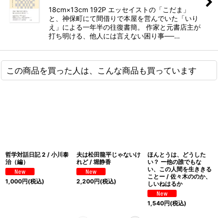
18cm×13cm 192P エッセイストの「こだま」
と、神保町にて間借りで本屋を営んでいた「いり
え」による一年半の往復書簡。 作家と元書店主が
打ち明ける、他人には言えない困り事──…
この商品を買った人は、こんな商品も買っています
哲学対話日記 2 / 小川泰
夫は松田龍平じゃないけ
ほんとうは、どうした
治（編）
れど / 堀静香
い？ ー他の誰でもな
い、この人間を生ききる
ことー / 佐々木ののか、
1,000
円
(税込)
2,200
円
(税込)
しいねはるか
1,540
円
(税込)