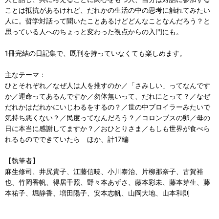
ことは抵抗があるけれど、だれかの生活の中の思考に触れてみたい
人に。哲学対話って聞いたことあるけどどんなことなんだろう？と
思っている人へのちょっと変わった視点からの入門にも。
1冊完結の日記集で、既刊を持っていなくても楽しめます。
主なテーマ：
ひとそれぞれ／なぜ人は人を推すのか／「さみしい」ってなんです
か／運命ってあるんですか／勿体無いって、だれにとって？／なぜ
だれかはだれかにいじわるをするの？／世の中ブロイラーみたいで
気持ち悪くない？／民度ってなんだろう？／コロンブスの卵／母の
日に本当に感謝してますか？／おひとりさま／もしも世界が食べら
れるものでできていたら ほか、計17編
【執筆者】
麻生修司、井尻貴子、江藤信暁、小川泰治、片柳那奈子、古賀裕
也、竹岡香帆、得居千照、野々本あずさ、藤本彩未、藤本芽生、藤
本祐子、堀静香、増田陽子、安本志帆、山岡大地、山本和則