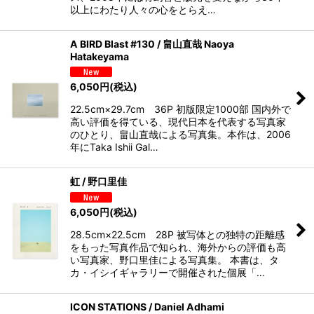
以上にわたり人々の心をとらえ…
A BIRD Blast #130 / 畠山直哉 Naoya
Hatakeyama
6,050
円
(税込)
22.5cm×29.7cm 36P 初版限定1000部 国内外で
高い評価を得ている、現代日本を代表する写真家
のひとり、畠山直哉による写真集。本作は、2006
年にTaka Ishii Gal…
虹 / 野口里佳
6,050
円
(税込)
28.5cm×22.5cm 28P 被写体との独特の距離感
をもった写真作品で知られ、海外からの評価も高
い写真家、野口里佳による写真集。 本書は、タ
カ・イシイギャラリーで開催された個展「…
ICON STATIONS / Daniel Adhami