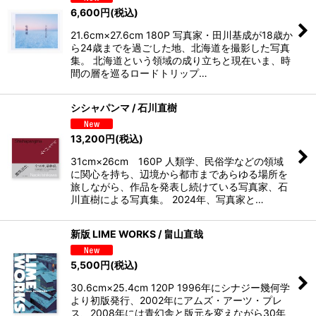
6,600
円
(税込)
21.6cm×27.6cm 180P 写真家・田川基成が18歳か
ら24歳までを過ごした地、北海道を撮影した写真
集。 北海道という領域の成り立ちと現在いま、時
間の層を巡るロードトリップ…
シシャパンマ / 石川直樹
13,200
円
(税込)
31cm×26cm 160P 人類学、民俗学などの領域
に関心を持ち、辺境から都市まであらゆる場所を
旅しながら、作品を発表し続けている写真家、石
川直樹による写真集。 2024年、写真家と…
新版 LIME WORKS / 畠山直哉
5,500
円
(税込)
30.6cm×25.4cm 120P 1996年にシナジー幾何学
より初版発行、2002年にアムズ・アーツ・プレ
ス、2008年には青幻舎と版元を変えながら30年