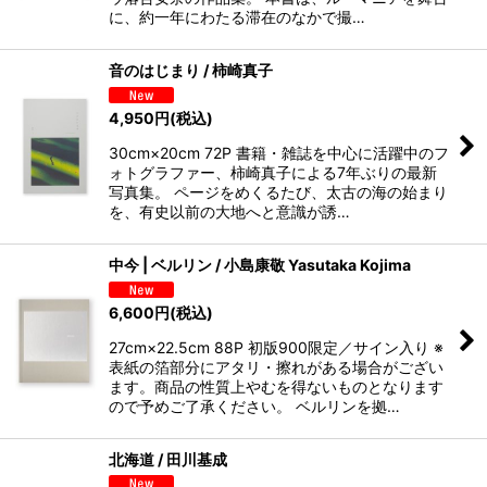
に、約一年にわたる滞在のなかで撮…
音のはじまり / 柿崎真子
4,950
円
(税込)
30cm×20cm 72P 書籍・雑誌を中心に活躍中のフ
ォトグラファー、柿崎真子による7年ぶりの最新
写真集。 ページをめくるたび、太古の海の始まり
を、有史以前の大地へと意識が誘…
中今 | ベルリン / 小島康敬 Yasutaka Kojima
6,600
円
(税込)
27cm×22.5cm 88P 初版900限定／サイン入り ※
表紙の箔部分にアタリ・擦れがある場合がござい
ます。商品の性質上やむを得ないものとなります
ので予めご了承ください。 ベルリンを拠…
北海道 / 田川基成