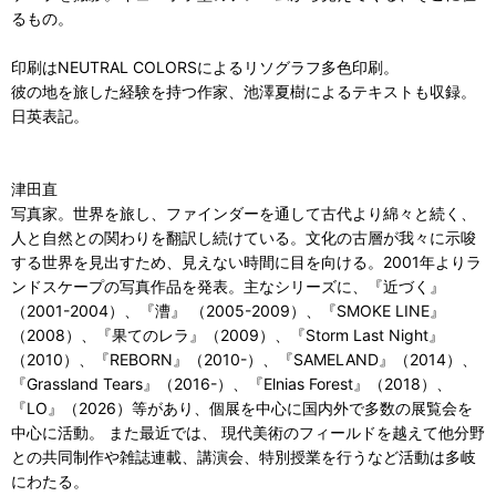
るもの。
印刷はNEUTRAL COLORSによるリソグラフ多色印刷。
彼の地を旅した経験を持つ作家、池澤夏樹によるテキストも収録。
日英表記。
津田直
写真家。世界を旅し、ファインダーを通して古代より綿々と続く、
人と自然との関わりを翻訳し続けている。文化の古層が我々に示唆
する世界を見出すため、見えない時間に目を向ける。2001年よりラ
ンドスケープの写真作品を発表。主なシリーズに、『近づく』
（2001-2004）、『漕』 （2005-2009）、『SMOKE LINE』
（2008）、『果てのレラ』（2009）、『Storm Last Night』
（2010）、『REBORN』（2010-）、『SAMELAND』（2014）、
『Grassland Tears』（2016-）、『Elnias Forest』（2018）、
『LO』（2026）等があり、個展を中心に国内外で多数の展覧会を
中心に活動。 また最近では、 現代美術のフィールドを越えて他分野
との共同制作や雑誌連載、講演会、特別授業を行うなど活動は多岐
にわたる。