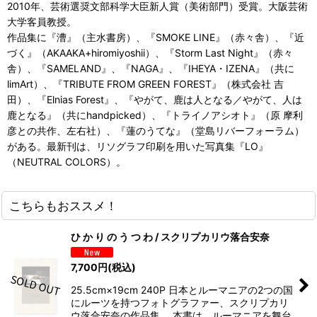
2010年、芸術選奨文部科学大臣新人賞（美術部門）受賞。大阪芸術
大学客員教授。
作品集に『漕』（主水書房）、『SMOKE LINE』（赤々舎）、『近
づく』（AKAAKA+hiromiyoshii）、『Storm Last Night』（赤々
舎）、『SAMELAND』、『NAGA』、『IHEYA・IZENA』（共に
limArt）、『TRIBUTE FROM GREEN FOREST』（株式会社 吉
田）、『Elnias Forest』、『やがて、鹿は人となる／やがて、人は
鹿となる』（共にhandpicked）、『トライノアシオト』（原 摩利
彦との共作、左右社）、『蓮のうてな』（堂島リバーフォーラム）
がある。最新刊は、リソグラフ印刷を用いた写真集『LO』
（NEUTRAL COLORS）。
こちらもおススメ！
ひ か り の う つ わ / スクリプカリウ落合安奈
7,700
円
(税込)
25.5cm×19cm 240P 日本とルーマニアの2つの国
にルーツを持つフォトグラファー、スクリプカリ
ウ落合安奈の作品集。 本書は、ルーマニアを舞台