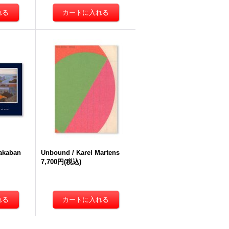
nakaban
Unbound / Karel Martens
7,700円
(税込)