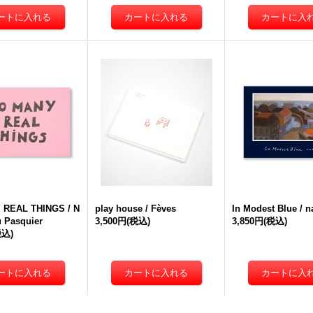
 REAL THINGS / N
play house / Fèves
In Modest Blue / 
u Pasquier
3,500円
(税込)
3,850円
(税込)
税込)