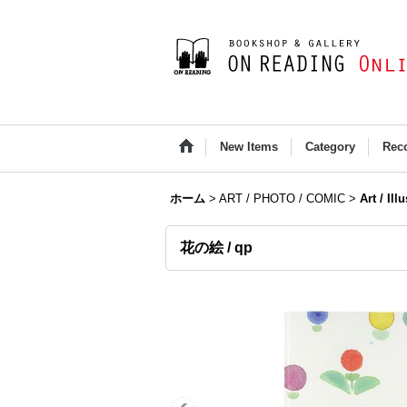
New Items
Category
Rec
ホーム
>
ART / PHOTO / COMIC
>
Art / Ill
花の絵 / qp