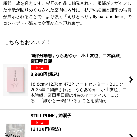
服部一成を迎えます。杉戸の作品に触発されて、服部がデザインし
た壁紙が貼りめぐらされた空間の内外に、杉戸の絵画と服部の写真
が展示されることで、より強く「えりとへり / flyleaf and liner」の
コンセプトが際立つ空間が立ち現れます。
こちらもおススメ！
同伴分動態 / うらあやか、小山友也、二木詩織、
宮田明日鹿
3,960
円
(税込)
18.8cm×12.7cm 472P アートセンター・BUGで
2025年に開催された、うらあやか、小山友也、二
木詩織、宮田明日鹿の4名のアーティストによ
る、「誰かと一緒にいる」ことを芸術か…
STILL PUNK / 沖潤子
12,100
円
(税込)