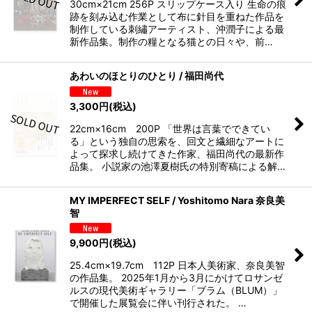
30cm×21cm 256P スリップケース入り 生命の痕
跡を刻み込む作業として布に針目を重ねた作品を
制作している刺繡アーティスト、沖潤子による最
新作品集。制作の糧となる猫との日々や、前…
あわいのほとりのひとり / 福田尚代
3,300
円
(税込)
22cm×16cm 200P 「世界は言葉でできてい
る」という独自の思索を、回文と繊細なアートに
よって探求し続けてきた作家、福田尚代の最新作
品集。 小説家の池澤夏樹氏の特別寄稿による解…
MY IMPERFECT SELF / Yoshitomo Nara 奈良美
智
9,900
円
(税込)
25.4cm×19.7cm 112P 日本人美術家、奈良美智
の作品集。 2025年1月から3月にかけてロサンゼ
ルスの現代美術ギャラリー「ブラム（BLUM）」
で開催した展覧会に伴い刊行された。 …