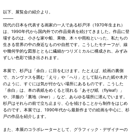
以下、展覧会の紹介より。
——–
現代の日本を代表する画家の一人である杉戸洋（1970年生まれ）
は、1990年代から国内外での作品発表を続けてきました。作品に登
場するのは、小さな家や船、果物、木々や雨粒といった、私たちの
生きる世界の中の身近なものや自然です。こうしたモチーフが、線
や幾何学的な図形とともに繊細かつリズミカルに構成され、みずみ
ずしい色彩で描き出されます。
本展で、杉戸は「余白」に目をむけます。たとえば、絵画の裏側
で、カンヴァスを囲む「えり」や「へり」として貼られた紙や木片
のように、すぐには気が付かない場所にあるものです。こうした
「余白」は、本の表紙をめくると現れる「あそび紙 （flyleaf）」
や、洋服の「裏地（liner）」など、あらゆる場所に潜んでいます。
杉戸はそれらの前で立ち止まり、心を傾けることから制作をはじめ
るのです。本展では、1990年代から最新作までの絵画を中心に、杉
戸の作品を紹介します。
また、本展のコラボレーターとして、グラフィック・デザイナーの