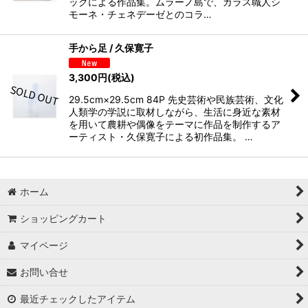
ックによる作品集。ムラーノ島で、ガラス職人シ
モーネ・チェネデーゼとのコラ…
手から足 / 久保寛子
3,300
円
(税込)
29.5cm×29.5cm 84P 先史芸術や民族芸術、文化
人類学の学説に取材しながら、生活に身近な素材
を用いて農耕や偶像をテーマに作品を制作するア
ーティスト・久保寛子による初作品集。 …
ホーム
ショッピングカート
マイページ
お問い合せ
最近チェックしたアイテム