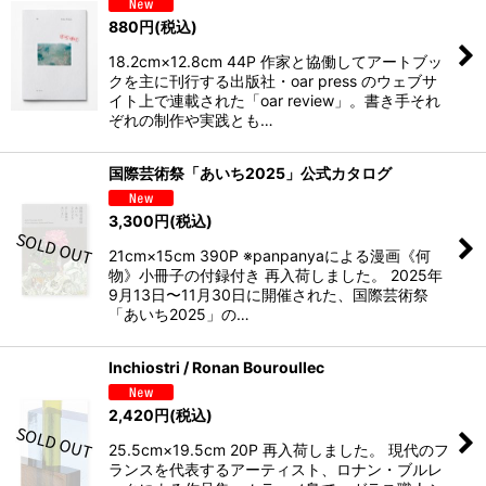
880
円
(税込)
18.2cm×12.8cm 44P 作家と協働してアートブッ
クを主に刊行する出版社・oar press のウェブサ
イト上で連載された「oar review」。書き手それ
ぞれの制作や実践とも…
国際芸術祭「あいち2025」公式カタログ
3,300
円
(税込)
21cm×15cm 390P ※panpanyaによる漫画《何
物》小冊子の付録付き 再入荷しました。 2025年
9月13日〜11月30日に開催された、国際芸術祭
「あいち2025」の…
Inchiostri / Ronan Bouroullec
2,420
円
(税込)
25.5cm×19.5cm 20P 再入荷しました。 現代のフ
ランスを代表するアーティスト、ロナン・ブルレ