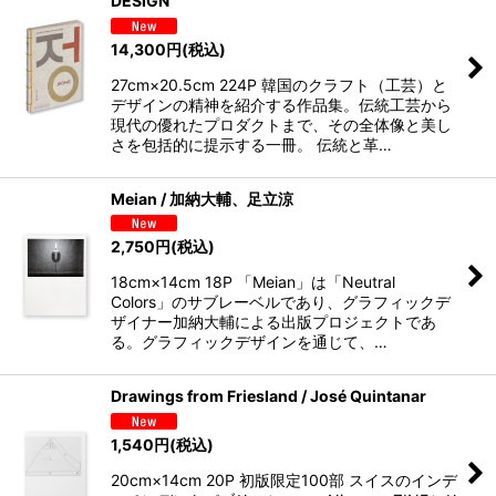
DESIGN
14,300
円
(税込)
27cm×20.5cm 224P 韓国のクラフト（工芸）と
デザインの精神を紹介する作品集。伝統工芸から
現代の優れたプロダクトまで、その全体像と美し
さを包括的に提示する一冊。 伝統と革…
Meian / 加納大輔、足立涼
2,750
円
(税込)
18cm×14cm 18P 「Meian」は「Neutral
Colors」のサブレーベルであり、グラフィックデ
ザイナー加納大輔による出版プロジェクトであ
る。グラフィックデザインを通じて、…
Drawings from Friesland / José Quintanar
1,540
円
(税込)
20cm×14cm 20P 初版限定100部 スイスのインデ