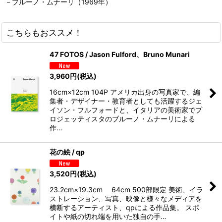
－ブルーノ・ムナーリ（1969年）
こちらもおススメ！
47 FOTOS / Jason Fulford、Bruno Munari
3,960
円
(税込)
16cm×12cm 104P アメリカ出身の写真家で、編
集者・デザイナー・教育者としても活躍するジェ
イソン・フルフォードと、イタリアの美術家でプ
ロジェッティスタのブルーノ・ムナーリによる
作…
花の絵 / qp
3,520
円
(税込)
23.2cm×19.3cm 64cm 500部限定 美術、イラ
ストレーション、写真、映像と様々なメディアを
横断するアーティスト、qpによる作品集。 スポ
イトや紙の切れ端を用いた独自の手…