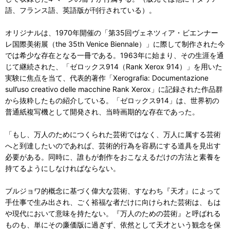
語、フランス語、英語版が刊行されている）。
オリジナルは、1970年開催の「第35回ヴェネツィア・ビエンナー
レ国際美術展（the 35th Venice Biennale）」に際して制作された今
では希少な存在となる一冊である。1963年に始まり、その生涯を通
じて継続された、「ゼロックス914（Rank Xerox 914）」を用いた
実験に焦点を当て、代表的著作「Xerografia: Documentazione
sull’uso creativo delle macchine Rank Xerox」に記録された作品群
から抜粋したもの紹介している。「ゼロックス914」は、世界初の
普通紙複写機として開発され、当時画期的な存在であった。
「もし、万人のためにつくられた芸術ではなく、万人に属する芸術
へと到達したいのであれば、芸術的行為を容易にする道具を見出す
必要がある。同時に、誰もが創作をおこなえるだけの方法と素養を
持てるようにしなければならない。
ブルジョワ的概念に基づく偉大な芸術、すなわち『天才』によって
手仕事で生み出され、ごく裕福な者だけに向けられた芸術は、もは
や現代において意味を持たない。『万人のための芸術』と呼ばれる
ものも、単にその廉価版に過ぎず、依然として天才という観念を保