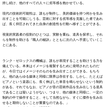
持し続け、他のすべての人々に劣等感を抱かせている。
現代の技術的可能性は、誰もが制作し、美的価値を持つ何かを生み
出すことを可能にしうる。芸術に対する劣等感を克服した者であれ
ば、長く抑圧されてきた自身の創造性を行動へ移すことができる。
視覚的実践者の役割のひとつは、実験を重ね、道具を探求し、それ
らを制作を助ける『職人の秘訣』とともに次の人へ手渡していくこ
とにある。
ランク・ゼロックスの機械は、誰もが表現することを助けうる力を
備えている。本来はイメージを複製するために発明されたものだ
が、今日ではイメージそのものを生み出すことができる。もちろ
ん、他のあらゆる媒体と同様に限界は存在する。しかし、たとえば
ピアノという楽器にも、長く伸ばした単音を鳴らせないという制約
がある。それでもなお、ピアノが音の芸術作品を生み出しうる道具
であることは疑いようがない。つまり、他の媒体と同様に、一定の
制約の中で操作すること、そして当然ながら、すぐに傑作を生み出
せると期待しないことが重要なのである。」