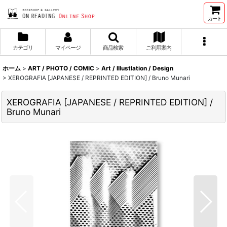
カート
カテゴリ
マイページ
商品検索
ご利用案内
ホーム
>
ART / PHOTO / COMIC
>
Art / Illustlation / Design
>
XEROGRAFIA [JAPANESE / REPRINTED EDITION] / Bruno Munari
XEROGRAFIA [JAPANESE / REPRINTED EDITION] /
Bruno Munari