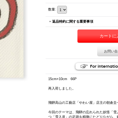
数量
:
返品特約に関する重要事項
お問い合
15cm×10cm 66P
再入荷しました。
飛騨高山の工藝店「やわい屋」店主の朝倉圭
今回のテーマは、飛騨の忘れられた妖怪「雪
つ「雪入道」の足跡を精微にたどりながら、