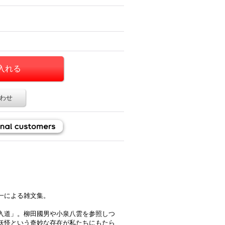
わせ
一による雑文集。
入道」。柳田國男や小泉八雲を参照しつ
妖怪という奇妙な存在が私たちにもたら