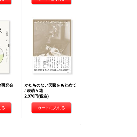
芸史研究会
かたちのない民藝をもとめて
/ 表萌々花
2,970円
(税込)