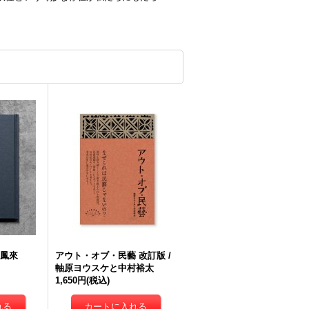
李鳳來
アウト・オブ・民藝 改訂版 /
軸原ヨウスケと中村裕太
1,650円
(税込)