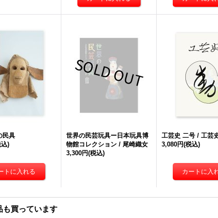
の民具
世界の民芸玩具ー日本玩具博
工芸史 二号 / 工
税込)
物館コレクション / 尾崎織女
3,080円
(税込)
3,300円
(税込)
品も買っています