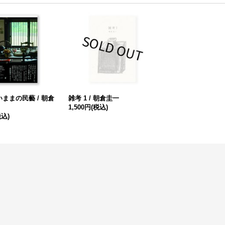
ままの民藝 / 朝倉
雑考 1 / 朝倉圭一
1,500円
(税込)
税込)