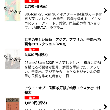
2,750
円
(税込)
36.4cm×25.7cm 30P ポスター＋B4変型カード付
再入荷しました。 吉祥寺に店舗を構える、メキシ
コのフォークアート、雑貨、民芸品の専門ショッ
プ、LABRAVA（ラブラ…
世界の美しい民藝 アジア、アフリカ、中南米 巧
藝舎のコレクション320点
3,630
円
(税込)
25cm×18cm 320P 再入荷しました。 横浜に店舗
を構える巧藝舎が監修、解説を手掛けた、アフリ
カ、中南米、アジアから、あらゆるジャンルの貴
重な民藝を集めた稀有な一冊。 …
アウト・オブ・民藝 改訂版 / 軸原ヨウスケと中村
裕太
1,650
円
(税込)