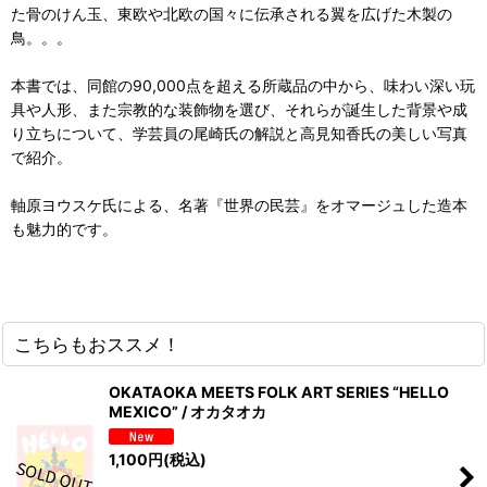
た骨のけん玉、東欧や北欧の国々に伝承される翼を広げた木製の
鳥。。。
本書では、同館の90,000点を超える所蔵品の中から、味わい深い玩
具や人形、また宗教的な装飾物を選び、それらが誕生した背景や成
り立ちについて、学芸員の尾崎氏の解説と高見知香氏の美しい写真
で紹介。
軸原ヨウスケ氏による、名著『世界の民芸』をオマージュした造本
も魅力的です。
こちらもおススメ！
OKATAOKA MEETS FOLK ART SERIES “HELLO
MEXICO” / オカタオカ
1,100
円
(税込)