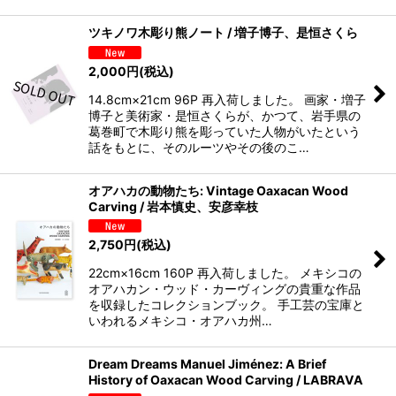
ツキノワ木彫り熊ノート / 増子博子、是恒さくら
2,000
円
(税込)
14.8cm×21cm 96P 再入荷しました。 画家・増子
博子と美術家・是恒さくらが、かつて、岩手県の
葛巻町で木彫り熊を彫っていた人物がいたという
話をもとに、そのルーツやその後のこ…
オアハカの動物たち: Vintage Oaxacan Wood
Carving / 岩本慎史、安彦幸枝
2,750
円
(税込)
22cm×16cm 160P 再入荷しました。 メキシコの
オアハカン・ウッド・カーヴィングの貴重な作品
を収録したコレクションブック。 手工芸の宝庫と
いわれるメキシコ・オアハカ州…
Dream Dreams Manuel Jiménez: A Brief
History of Oaxacan Wood Carving / LABRAVA