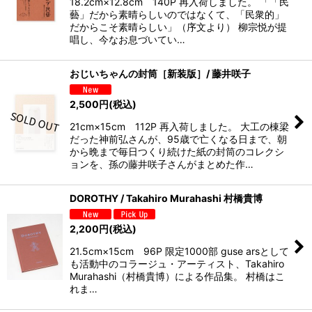
18.2cm×12.8cm 140P 再入荷しました。 「「民
藝」だから素晴らしいのではなくて、「民衆的」
だからこそ素晴らしい」（序文より） 柳宗悦が提
唱し、今なお息づいてい…
おじいちゃんの封筒［新装版］/ 藤井咲子
2,500
円
(税込)
21cm×15cm 112P 再入荷しました。 大工の棟梁
だった神前弘さんが、95歳で亡くなる日まで、朝
から晩まで毎日つくり続けた紙の封筒のコレクシ
ョンを、孫の藤井咲子さんがまとめた作…
DOROTHY / Takahiro Murahashi 村橋貴博
2,200
円
(税込)
21.5cm×15cm 96P 限定1000部 guse arsとして
も活動中のコラージュ・アーティスト、Takahiro
Murahashi（村橋貴博）による作品集。 村橋はこ
れま…