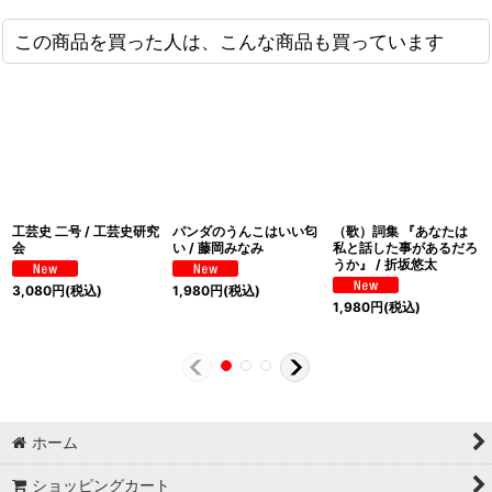
この商品を買った人は、こんな商品も買っています
工芸史 二号 / 工芸史研究
パンダのうんこはいい匂
（歌）詞集 『あなたは
会
い / 藤岡みなみ
私と話した事があるだろ
うか』 / 折坂悠太
3,080
円
(税込)
1,980
円
(税込)
1,980
円
(税込)
ホーム
ショッピングカート