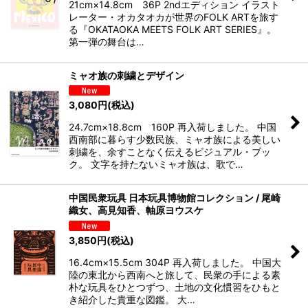
21cm×14.8cm 36P 2ndエディション イラスト
レーター・オカタオカが世界のFOLK ARTを旅す
る『OKATAOKA MEETS FOLK ART SERIES』。
第一弾の舞台は…
ミャオ族の刺繍とデザイン
3,080
円
(税込)
24.7cm×18.8cm 160P 再入荷しました。 中国
西南部に暮らす少数民族、ミャオ族による美しい
刺繍を、余すことなく伝えるビジュアル・ブッ
ク。 文字を持たないミャオ族は、歌で…
中国民衆玩具 日本玩具博物館コレクション / 尾崎
織女、高見知香、軸原ヨウスケ
3,850
円
(税込)
16.4cm×15.5cm 304P 再入荷しました。 中国大
陸の東北から西南へと旅して、民衆の手による素
朴な玩具をひとつずつ、土地の文化慣習をひもと
き紹介した貴重な図鑑。 大…