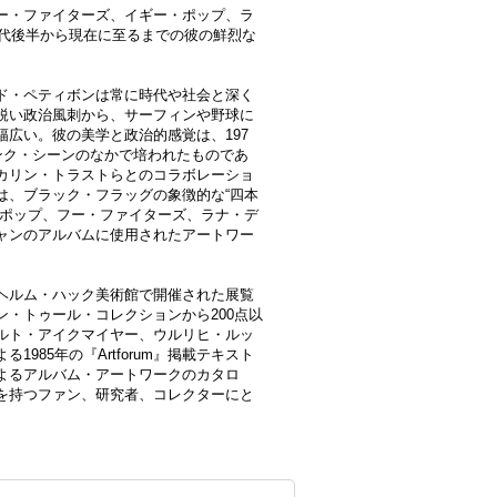
ー・ファイターズ、イギー・ポップ、ラ
年代後半から現在に至るまでの彼の鮮烈な
ド・ペティボンは常に時代や社会と深く
鋭い政治風刺から、サーフィンや野球に
広い。彼の美学と政治的感覚は、197
ンク・シーンのなかで培われたものであ
カリン・トラストらとのコラボレーショ
は、ブラック・フラッグの象徴的な“四本
・ポップ、フー・ファイターズ、ラナ・デ
ャンのアルバムに使用されたアートワー
ヘルム・ハック美術館で開催された展覧
・トゥール・コレクションから200点以
ルト・アイクマイヤー、ウルリヒ・ルッ
985年の『Artforum』掲載テキスト
よるアルバム・アートワークのカタロ
を持つファン、研究者、コレクターにと