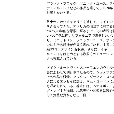
ブラック・フラッグ、ソニック・ユース、フ
ナ・デル・レイなどの作品を通して、1970
影響力をたどる。
数十年にわたるキャリアを通じて、レイモン
向き合ってきた。アメリカの地政学に対する
ついての詩的な思索に至るまで、その表現は幅
0〜80年代に南カリフォルニアで隆盛したパ
り、ミニットメン、ソニック・ユース、サッ
ンにもその精神が色濃く表れている。本書に
線”ロゴ・デザインも収録。さらに、イギー
ル・レイをはじめとする数多くのミュージシ
クも掲載されている。
ドイツ・ルートヴィヒスハーフェンのヴィル
会にあわせて刊行されたもので、シュテファン
上の作品を収録。マックス・ダックス、ロベ
クによるエッセイに加え、キム・ゴードンによる1
も収められている。巻末には、ペティボンに
グ・レゾネを掲載。現代美術や音楽史に関心
って貴重な資料となる一冊。