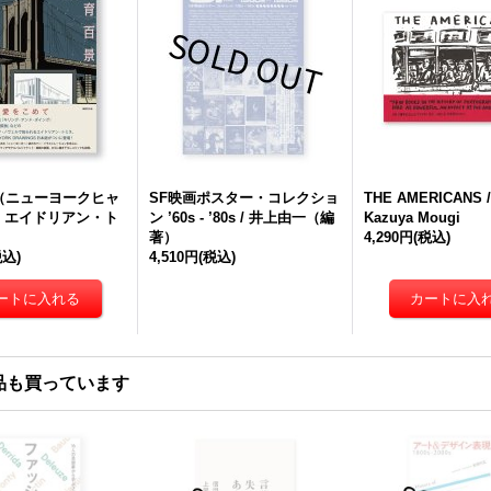
（ニューヨークヒャ
SF映画ポスター・コレクショ
THE AMERICANS
/ エイドリアン・ト
ン ’60s - ’80s / 井上由一（編
Kazuya Mougi
著）
4,290円
(税込)
税込)
4,510円
(税込)
品も買っています