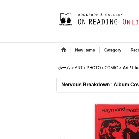
New Items
Category
Rec
ホーム
>
ART / PHOTO / COMIC
>
Art / Ill
Nervous Breakdown : Album Cov