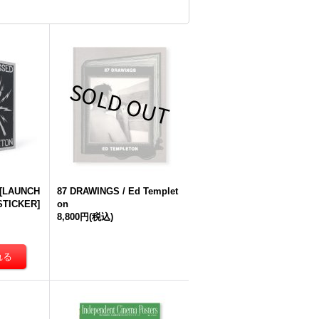
[LAUNCH
87 DRAWINGS / Ed Templet
STICKER]
on
8,800円
(税込)