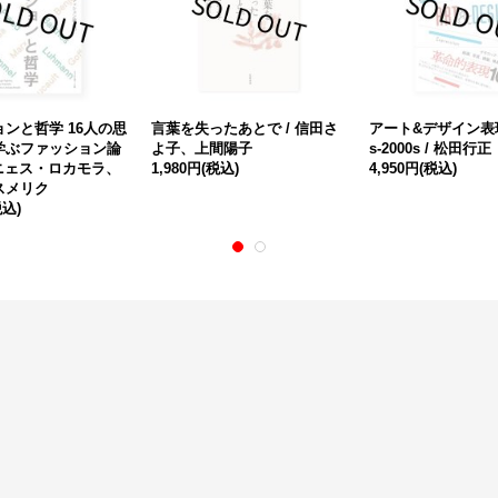
ンと哲学 16人の思
言葉を失ったあとで / 信田さ
アート&デザイン表現
学ぶファッション論
よ子、上間陽子
s-2000s / 松田行正
アニェス・ロカモラ、
1,980円
(税込)
4,950円
(税込)
スメリク
税込)