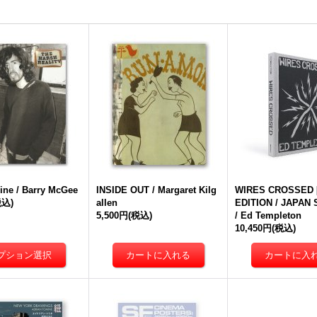
Zine / Barry McGee
INSIDE OUT / Margaret Kilg
WIRES CROSSED 
税込)
allen
EDITION / JAPAN 
5,500円
(税込)
/ Ed Templeton
10,450円
(税込)