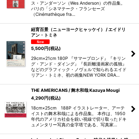
ス・アンダーソン（Wes Anderson）の作品集。
パリの「シネマテーク・フランセーズ
（Cinémathèque fra…
紐育百景（ニューヨークヒャッケイ） / エイドリ
アン・トミネ
5,500
円
(税込)
29cm×21cm 180P 『サマーブロンド』『キリン
グ・アンド・ダイング』『長距離漫画家の孤独』
などのグラフィック・ノヴェルで知られるエイド
リアン・トミネ、初の画集NEW YORK DRA…
THE AMERICANS / 舞木和哉 Kazuya Mougi
4,290
円
(税込)
18cm×25cm 188P イラストレーター、アーテ
イストの舞木和哉による作品集。 本作は、1950
年代のアメリカ社会を鋭い視線で切り取ったドキ
ュメンタリー写真の金字塔である、写真家…