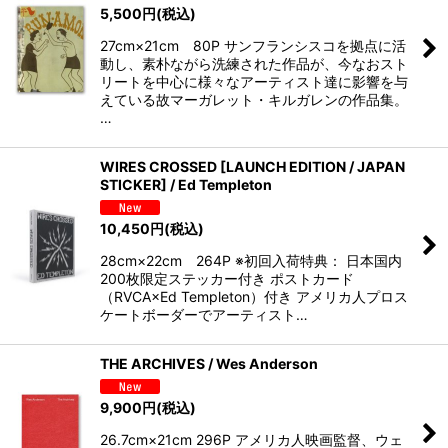
5,500
円
(税込)
27cm×21cm 80P サンフランシスコを拠点に活
動し、素朴ながら洗練された作品が、今なおスト
リートを中心に様々なアーティスト達に影響を与
えている故マーガレット・キルガレンの作品集。
…
WIRES CROSSED [LAUNCH EDITION / JAPAN
STICKER] / Ed Templeton
10,450
円
(税込)
28cm×22cm 264P ※初回入荷特典： 日本国内
200枚限定ステッカー付き ポストカード
（RVCA×Ed Templeton）付き アメリカ人プロス
ケートボーダーでアーティスト…
THE ARCHIVES / Wes Anderson
9,900
円
(税込)
26.7cm×21cm 296P アメリカ人映画監督、ウェ