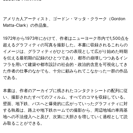
アメリカ人アーティスト、ゴードン・マッタ・クラーク（Gordon
Matta-Clark）の作品集。
1972年から1973年にかけて、作者はニューヨーク市内で1,500点を
超えるグラフィティの写真を撮影した。本書に収録されるこれらの
イメージは、グラフィティがひとつの表現として広がり始めた時期
を伝える最初期の記録のひとつであり、都市の崩壊しつつあるイン
フラを用いて建築や都市設計の社会的・政治的含意を可視化してき
た作者の仕事のなかでも、十分に顧みられてこなかった一群の作品
である。
本書は、作者のアーカイブに残されたコンタクトシートの配列に従
い、撮影されたすべてのフィルム、すべてのコマを収録している。
壁面、地下鉄、バスへと爆発的に広がっていったグラフィティに対
する執着は、路上や地下鉄ホームでの撮影から、周辺地域の車両基
地への不法侵入へと及び、次第に大胆さを増していく過程として読
み取ることができる。