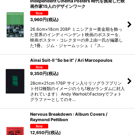
Independent Cinema Posters 時代を挑発した映
画作家15人のデザインワーク
3,960
円
(税込)
26.6cm×18cm 208P ミニシアター黄金期を飾っ
た世界のインディペンデント映画のポスターを、
映画ポスター・コレクターの井上由一氏が編纂し
た1冊。 ジム・ジャームッシュ（『ス…
Ainsi Soit-Il "So be it" / Ari Marcopoulos
9,350
円
(税込)
28cm×21cm 176P サイン入りリソグラフプリン
ト付(2種類のイメージのうち1枚がランダムに封入
されています） Andy WarholのFactoryでフォト
グラファーとしてのキ…
Nervous Breakdown : Album Covers /
Raymond Pettibon
12,650
円
(税込)