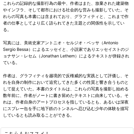
これらの記録的な撮影行為の最中、作者はまた、放棄された建築物
やインフラ、そして都市における社会的な営みも撮影していた。そ
れらの写真も本書には含まれており、グラフィティと、これまで作
者の仕事としてより広く語られてきた主題との関係性を示してい
る。
写真には、美術史家アントニオ・セルジオ・ベッサ（Antonio
Sergio Bessa）によるエッセイと、小説家でありエッセイストのジ
ョナサン・レセム（Jonathan Lethem）によるテキストが併録され
ている。
作者は、グラフィティを越境的で反権威的な実践として評価し、そ
れを自身の制作において追究してきた多くの性質と響き合うものと
して捉えていた。本書のタイトルは、これらの写真を撮影し始める
数年前に、作者がノートに書き留めたテキストに由来している。そ
れは、作者自身のアートプロセスを指しているとも、あるいは深夜
にスプレー缶を手に地下鉄のトンネルへ忍び込む少年の体験を描写
しているとも読み取ることができる。
こちらもおススメ！