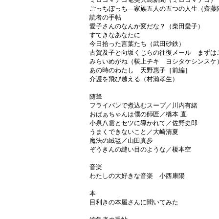
ごっちぼっち―家族五人の五つの人生（齋藤
読者の手帖
愛子さんのなんか変だな？（柴田愛子）
すてきなあなたに
今日拾った言葉たち（武田砂鉄）
古賀及子と向坂くじらの往復メール まずは
みらいめがね（荻上チキ ヨシタケシンスケ
あの時のわたし 天野惠子［前編］
介護を飛び越える（村瀨孝生）
随筆
フライパンで煮込むスープ／川内有緒
おばぁちゃんは僕の師匠／橋本 直
小泉八雲とセツに導かれて／佐野史郎
うまくできないこと／大崎清夏
魔法の絨毯／山田真歩
ぞうきんの縫い目のような／榎本空
音楽
わたしの大好きな音楽 小西康陽
本
目利きの本屋さんに聞いてみた