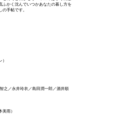
底ふかく沈んでいつかあなたの暮し方を
しの手帖です。
レ）
智之／永井玲衣／島田潤一郎／酒井順
本美雨）