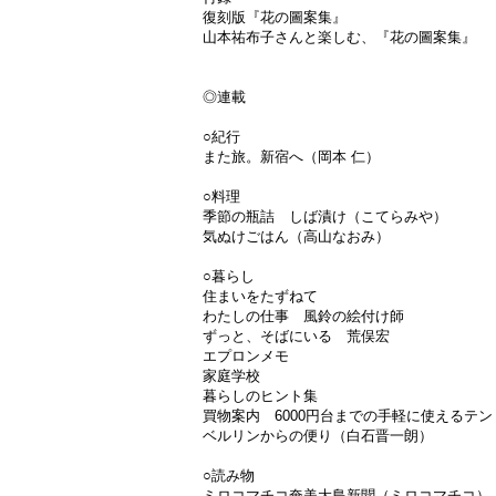
復刻版『花の圖案集』
山本祐布子さんと楽しむ、『花の圖案集』
◎連載
○紀行
また旅。新宿へ（岡本 仁）
○料理
季節の瓶詰 しば漬け（こてらみや）
気ぬけごはん（高山なおみ）
○暮らし
住まいをたずねて
わたしの仕事 風鈴の絵付け師
ずっと、そばにいる 荒俣宏
エプロンメモ
家庭学校
暮らしのヒント集
買物案内 6000円台までの手軽に使えるテン
ベルリンからの便り（白石晋一朗）
○読み物
ミロコマチコ奄美大島新聞（ミロコマチコ）