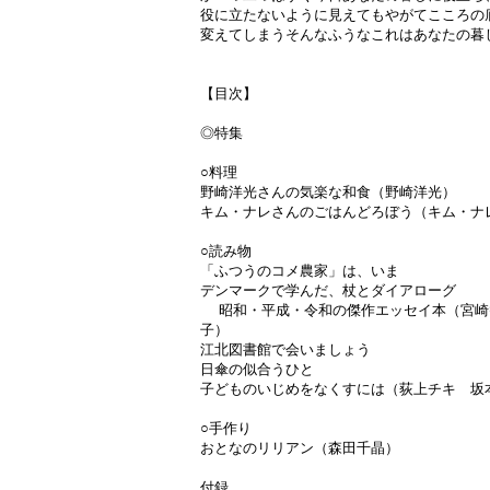
役に立たないように見えてもやがてこころの
変えてしまうそんなふうなこれはあなたの暮
【目次】
◎特集
○料理
野崎洋光さんの気楽な和食（野崎洋光）
キム・ナレさんのごはんどろぼう（キム・ナ
○読み物
「ふつうのコメ農家」は、いま
デンマークで学んだ、杖とダイアローグ
昭和・平成・令和の傑作エッセイ本（宮崎
子）
江北図書館で会いましょう
日傘の似合うひと
子どものいじめをなくすには（荻上チキ 坂
○手作り
おとなのリリアン（森田千晶）
付録