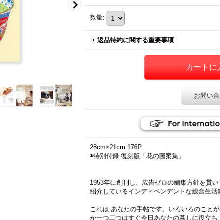
数量
:
返品特約に関する重要事項
お問い合
28cm×21cm 176P
◉特別付録 復刻版「花の圖案集」
1953年に創刊し、広告ゼロの編集方針を貫
紹介しているインディペンデントな総合生活
これは あなたの手帖です。いろいろのこと
か一つ二つはすぐ今日あなたの暮しに役立ち