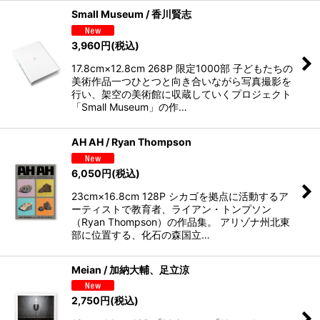
Small Museum / 香川賢志
3,960
円
(税込)
17.8cm×12.8cm 268P 限定1000部 子どもたちの
美術作品一つひとつと向き合いながら写真撮影を
行い、架空の美術館に収蔵していくプロジェクト
「Small Museum」の作…
AH AH / Ryan Thompson
6,050
円
(税込)
23cm×16.8cm 128P シカゴを拠点に活動するア
ーティストで教育者、ライアン・トンプソン
（Ryan Thompson）の作品集。 アリゾナ州北東
部に位置する、化石の森国立…
Meian / 加納大輔、足立涼
2,750
円
(税込)