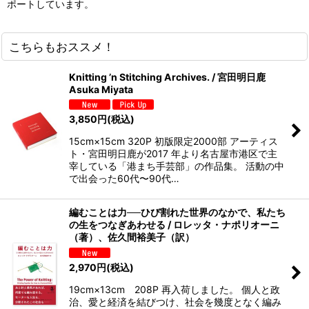
ポートしています。
こちらもおススメ！
Knitting ’n Stitching Archives. / 宮田明日鹿
Asuka Miyata
3,850
円
(税込)
15cm×15cm 320P 初版限定2000部 アーティス
ト・宮田明日鹿が2017 年より名古屋市港区で主
宰している「港まち手芸部」の作品集。 活動の中
で出会った60代〜90代…
編むことは力──ひび割れた世界のなかで、私たち
の生をつなぎあわせる / ロレッタ・ナポリオーニ
（著）、佐久間裕美子（訳）
2,970
円
(税込)
19cm×13cm 208P 再入荷しました。 個人と政
治、愛と経済を結びつけ、社会を幾度となく編み