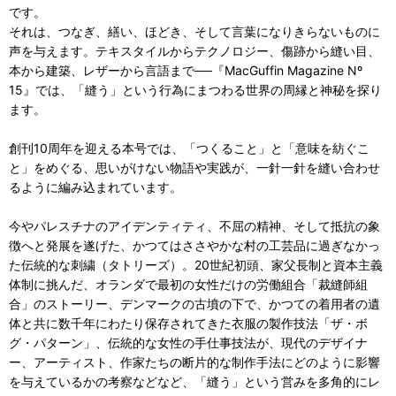
です。
それは、つなぎ、繕い、ほどき、そして言葉になりきらないものに
声を与えます。テキスタイルからテクノロジー、傷跡から縫い目、
本から建築、レザーから言語まで──『MacGuffin Magazine Nº
15』では、「縫う」という行為にまつわる世界の周縁と神秘を探り
ます。
創刊10周年を迎える本号では、「つくること」と「意味を紡ぐこ
と」をめぐる、思いがけない物語や実践が、一針一針を縫い合わせ
るように編み込まれています。
今やパレスチナのアイデンティティ、不屈の精神、そして抵抗の象
徴へと発展を遂げた、かつてはささやかな村の工芸品に過ぎなかっ
た伝統的な刺繍（タトリーズ）。20世紀初頭、家父長制と資本主義
体制に挑んだ、オランダで最初の女性だけの労働組合「裁縫師組
合」のストーリー、デンマークの古墳の下で、かつての着用者の遺
体と共に数千年にわたり保存されてきた衣服の製作技法「ザ・ボ
グ・パターン」、伝統的な女性の手仕事技法が、現代のデザイナ
ー、アーティスト、作家たちの断片的な制作手法にどのように影響
を与えているかの考察などなど、「縫う」という営みを多角的にレ