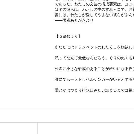
であった。わたしの文芸の構成要素は、ほぼ
はずの彼らは、わたしの中のすみっコで、お
書には、わたしが愛してやまない彼らがふん
――著者あとがきより
【収録歌より】
あなたにはトランペットのわたくしを物欲し
私ってなんて最低なんだろう。ぐりのぬくも
公園に小さな砂漠のあることが救いになる夜
誰にでも一人ドッペルゲンガーがいるとする
愛とかはつまり排水口みたい詰まるまでは気