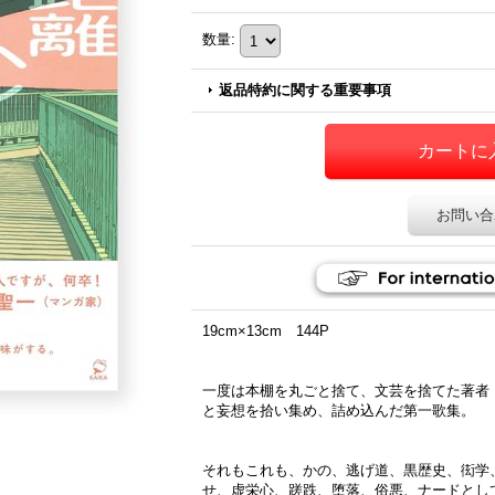
数量
:
返品特約に関する重要事項
お問い合
19cm×13cm 144P
一度は本棚を丸ごと捨て、文芸を捨てた著者
と妄想を拾い集め、詰め込んだ第一歌集。
それもこれも、かの、逃げ道、黒歴史、衒学
せ、虚栄心、蹉跌、堕落、俗悪、ナードとし