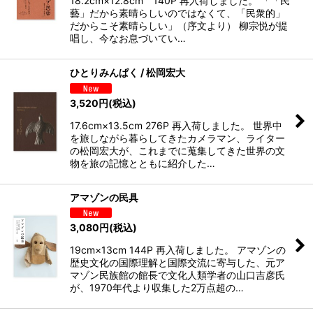
18.2cm×12.8cm 140P 再入荷しました。 「「民
藝」だから素晴らしいのではなくて、「民衆的」
だからこそ素晴らしい」（序文より） 柳宗悦が提
唱し、今なお息づいてい…
ひとりみんぱく / 松岡宏大
3,520
円
(税込)
17.6cm×13.5cm 276P 再入荷しました。 世界中
を旅しながら暮らしてきたカメラマン、ライター
の松岡宏大が、これまでに蒐集してきた世界の文
物を旅の記憶とともに紹介した…
アマゾンの民具
3,080
円
(税込)
19cm×13cm 144P 再入荷しました。 アマゾンの
歴史文化の国際理解と国際交流に寄与した、元ア
マゾン民族館の館長で文化人類学者の山口吉彦氏
が、1970年代より収集した2万点超の…