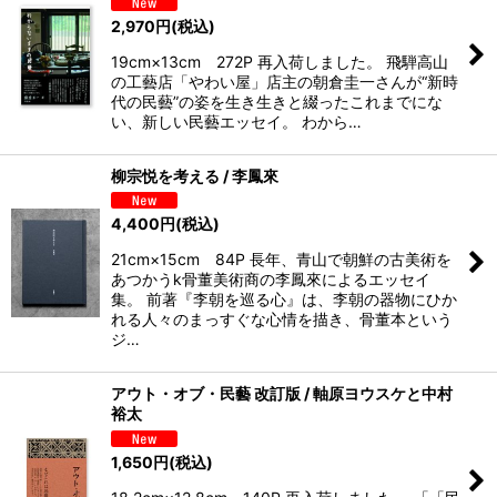
2,970
円
(税込)
19cm×13cm 272P 再入荷しました。 飛騨高山
の工藝店「やわい屋」店主の朝倉圭一さんが“新時
代の民藝”の姿を生き生きと綴ったこれまでにな
い、新しい民藝エッセイ。 わから…
柳宗悦を考える / 李鳳來
4,400
円
(税込)
21cm×15cm 84P 長年、青山で朝鮮の古美術を
あつかうk骨董美術商の李鳳來によるエッセイ
集。 前著『李朝を巡る心』は、李朝の器物にひか
れる人々のまっすぐな心情を描き、骨董本という
ジ…
アウト・オブ・民藝 改訂版 / 軸原ヨウスケと中村
裕太
1,650
円
(税込)