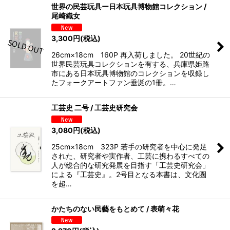
世界の民芸玩具ー日本玩具博物館コレクション /
尾崎織女
3,300
円
(税込)
26cm×18cm 160P 再入荷しました。 20世紀の
世界民芸玩具コレクションを有する、兵庫県姫路
市にある日本玩具博物館のコレクションを収録し
たフォークアートファン垂涎の1冊。…
工芸史 二号 / 工芸史研究会
3,080
円
(税込)
25cm×18cm 323P 若手の研究者を中心に発足
された、研究者や実作者、工芸に携わるすべての
人が総合的な研究発展を目指す「工芸史研究会」
による『工芸史』。2号目となる本書は、文化圏
を超…
かたちのない民藝をもとめて / 表萌々花