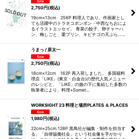
2,750
円
(税込)
19cm×13cm 256P 料理人であり、作画家とし
ても活躍中のトラネコボンボン・中西なちおによ
るイラストエッセイ。 青菜の餃子、卵チャーハ
ン、梅しごと、栗プリン、キビナゴの天ぷら……
うまっ / 原太一
2,750
円
(税込)
18cm×12cm 162P 再入荷しました。 多国籍料
理店「LIKE」(東京・白金台)の歴代人気メニュー
のレシピと、「LIKE」の旗の下に集結した多数の
執筆者により、料理+Somet…
WORKSIGHT 23 料理と場所PLATES ＆ PLACES
1,980
円
(税込)
22cm×25cm 128P 黒鳥社が編集・制作を担当す
る、「自律協働社会」という社会像を手がかり