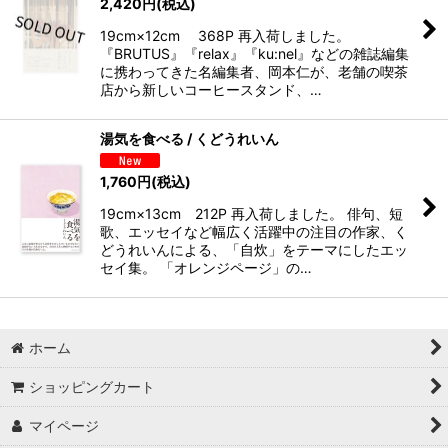
2,420
円
(税込)
19cm×12cm 368P 再入荷しました。
『BRUTUS』『relax』『ku:nel』などの雑誌編集
に携わってきた名編集者、岡本仁が、老舗の喫茶
店から新しいコーヒースタンド、…
湯気を食べる / くどうれいん
1,760
円
(税込)
19cm×13cm 212P 再入荷しました。 俳句、短
歌、エッセイなど幅広く活躍中の注目の作家、く
どうれいんによる、「自炊」をテーマにしたエッ
セイ集。 「オレンジページ」の…
ホーム
ショッピングカート
マイページ