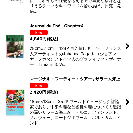
に、これからの社会を考える上で重要な指針とな
りうるテーマやキーワードを拾いあげ、探究・発
信…
Journal du Thé - Chapter4
4,840
円
(税込)
28cm×21cm 128P 再入荷しました。 フランス
人アーティストのJohanna Tagada（ジョアン
ナ・タガダ）とドイツ人のグラフィックデザイナ
ー、Tilmann S. W…
マージナル・フーディー・ツアー / サラーム海上
2,420
円
(税込)
18cm×13cm 352P ワールドミュージック評論
家であり、中東料理など各種料理についても造詣
の深いサラーム海上が、トルコ、フィンランド、
ノルウェー、コートジボワール、ポルトガル、イ
ンド…