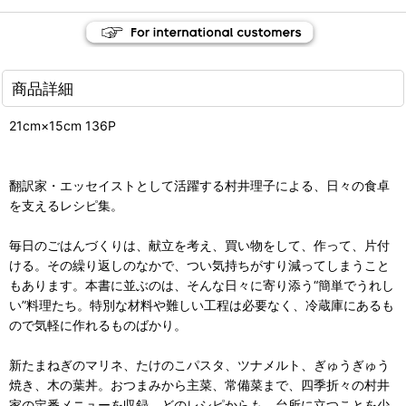
商品詳細
21cm×15cm 136P
翻訳家・エッセイストとして活躍する村井理子による、日々の食卓
を支えるレシピ集。
毎日のごはんづくりは、献立を考え、買い物をして、作って、片付
ける。その繰り返しのなかで、つい気持ちがすり減ってしまうこと
もあります。本書に並ぶのは、そんな日々に寄り添う“簡単でうれし
い”料理たち。特別な材料や難しい工程は必要なく、冷蔵庫にあるも
ので気軽に作れるものばかり。
新たまねぎのマリネ、たけのこパスタ、ツナメルト、ぎゅうぎゅう
焼き、木の葉丼。おつまみから主菜、常備菜まで、四季折々の村井
家の定番メニューを収録。どのレシピからも、台所に立つことを少