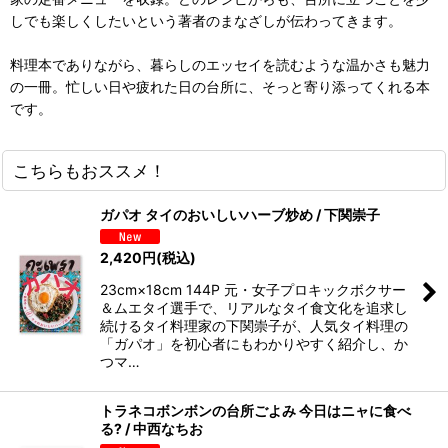
しでも楽しくしたいという著者のまなざしが伝わってきます。
料理本でありながら、暮らしのエッセイを読むような温かさも魅力
の一冊。忙しい日や疲れた日の台所に、そっと寄り添ってくれる本
です。
こちらもおススメ！
ガパオ タイのおいしいハーブ炒め / 下関崇子
2,420
円
(税込)
23cm×18cm 144P 元・女子プロキックボクサー
＆ムエタイ選手で、リアルなタイ食文化を追求し
続けるタイ料理家の下関崇子が、人気タイ料理の
「ガパオ」を初心者にもわかりやすく紹介し、か
つマ…
トラネコボンボンの台所ごよみ 今日はニャに食べ
る? / 中西なちお