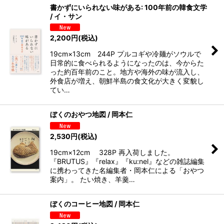
書かずにいられない味がある: 100年前の韓食文学
/ イ・サン
2,200
円
(税込)
19cm×13cm 244P プルコギや冷麺がソウルで
日常的に食べられるようになったのは、今からた
った約百年前のこと。地方や海外の味が流入し、
外食店が増え、朝鮮半島の食文化が大きく変貌し
てい…
ぼくのおやつ地図 / 岡本仁
2,530
円
(税込)
19cm×12cm 328P 再入荷しました。
『BRUTUS』『relax』『ku:nel』などの雑誌編集
に携わってきた名編集者・岡本仁による「おやつ
案内」。 たい焼き、羊羹…
ぼくのコーヒー地図 / 岡本仁