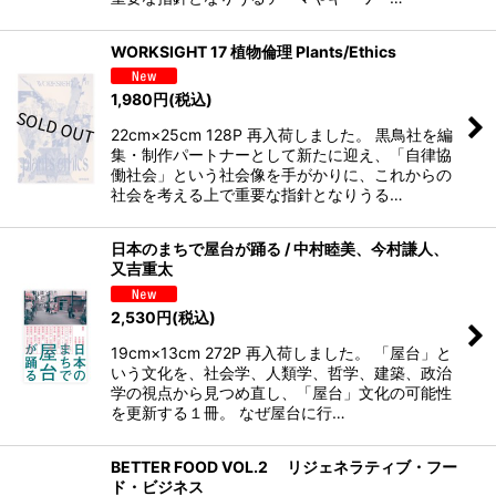
WORKSIGHT 17 植物倫理 Plants/Ethics
1,980
円
(税込)
22cm×25cm 128P 再入荷しました。 黒鳥社を編
集・制作パートナーとして新たに迎え、「自律協
働社会」という社会像を手がかりに、これからの
社会を考える上で重要な指針となりうる…
日本のまちで屋台が踊る / 中村睦美、今村謙人、
又吉重太
2,530
円
(税込)
19cm×13cm 272P 再入荷しました。 「屋台」と
いう文化を、社会学、人類学、哲学、建築、政治
学の視点から見つめ直し、「屋台」文化の可能性
を更新する１冊。 なぜ屋台に行…
BETTER FOOD VOL.2 リジェネラティブ・フー
ド・ビジネス