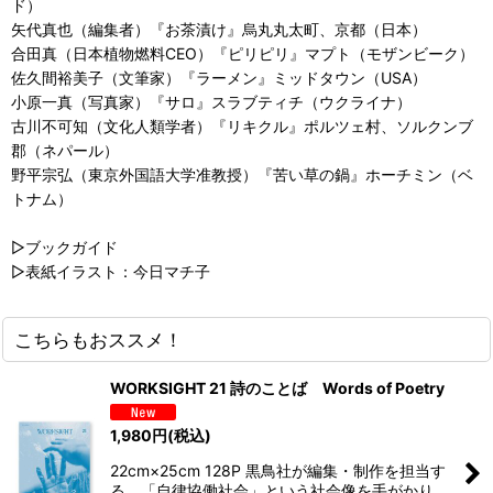
ド）
矢代真也（編集者）『お茶漬け』烏丸丸太町、京都（日本）
合田真（日本植物燃料CEO）『ピリピリ』マプト（モザンビーク）
佐久間裕美子（文筆家）『ラーメン』ミッドタウン（USA）
小原一真（写真家）『サロ』スラブティチ（ウクライナ）
古川不可知（文化人類学者）『リキクル』ポルツェ村、ソルクンブ
郡（ネパール）
野平宗弘（東京外国語大学准教授）『苦い草の鍋』ホーチミン（ベ
トナム）
▷ブックガイド
▷表紙イラスト：今日マチ子
こちらもおススメ！
WORKSIGHT 21 詩のことば Words of Poetry
1,980
円
(税込)
22cm×25cm 128P 黒鳥社が編集・制作を担当す
る、「自律協働社会」という社会像を手がかり