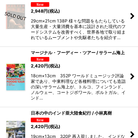
2,948
円
(税込)
29cm×21cm 138P 様々な問題をもたらしている
大量生産・大量消費を基本に設計された現代のフ
ードシステムを改善すべく、世界各地で取り組ま
れているムーブメントや先駆者たちを紹介す…
マージナル・フーディー・ツアー / サラーム海上
2,420
円
(税込)
18cm×13cm 352P ワールドミュージック評論
家であり、中東料理など各種料理についても造詣
の深いサラーム海上が、トルコ、フィンランド、
ノルウェー、コートジボワール、ポルトガル、イ
ンド…
日本の中のインド亜大陸食紀行 / 小林真樹
2,420
円
(税込)
19cm×13cm 320P 再入荷しました。 インドな