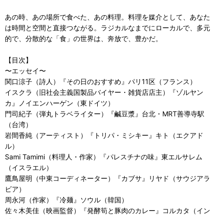
あの時、あの場所で食べた、あの料理。料理を媒介として、あなた
は時間と空間と直接つながる。ラジカルなまでにローカルで、多元
的で、分散的な「食」の世界は、奔放で、豊かだ。
【目次】
〜エッセイ〜
関口涼子（詩人）『その日のおすすめ』パリ11区（フランス）
イスクラ（旧社会主義国製品バイヤー・雑貨店店主）『ゾルヤン
カ』ノイエンハーゲン（東ドイツ）
門司紀子（弾丸トラベライター）『鹹豆漿』台北・MRT善導寺駅
（台湾）
岩間香純（アーティスト）『トリパ・ミシキー』キト（エクアド
ル）
Sami Tamimi（料理人・作家）『パレスチナの味』東エルサレム
（イスラエル）
鷹鳥屋明（中東コーディネーター）『カブサ』リヤド（サウジアラ
ビア）
周永河（作家）『冷麺』ソウル（韓国）
佐々木美佳（映画監督）『発酵筍と豚肉のカレー』コルカタ（イン