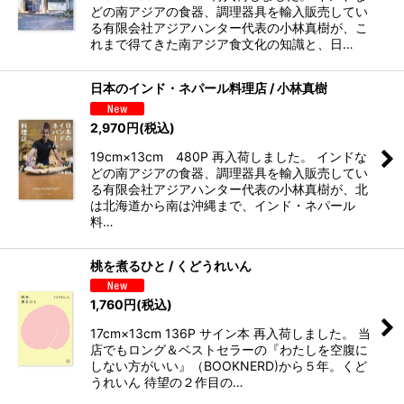
どの南アジアの食器、調理器具を輸入販売してい
る有限会社アジアハンター代表の小林真樹が、こ
れまで得てきた南アジア食文化の知識と、日…
日本のインド・ネパール料理店 / 小林真樹
2,970
円
(税込)
19cm×13cm 480P 再入荷しました。 インドな
どの南アジアの食器、調理器具を輸入販売してい
る有限会社アジアハンター代表の小林真樹が、北
は北海道から南は沖縄まで、インド・ネパール
料…
桃を煮るひと / くどうれいん
1,760
円
(税込)
17cm×13cm 136P サイン本 再入荷しました。 当
店でもロング＆ベストセラーの『わたしを空腹に
しない方がいい』（BOOKNERD)から５年。くど
うれいん 待望の２作目の…