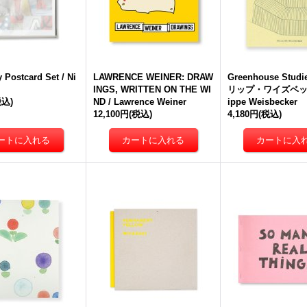
y Postcard Set / Ni
LAWRENCE WEINER: DRAW
Greenhouse Studi
INGS, WRITTEN ON THE WI
リップ・ワイズベッカ
税込)
ND / Lawrence Weiner
ippe Weisbecker
12,100円
(税込)
4,180円
(税込)