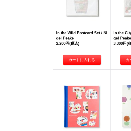
In the Wild Postcard Set / Ni
In the Cit
gel Peake
gel Peake
2,200円
(税込)
3,300円
(