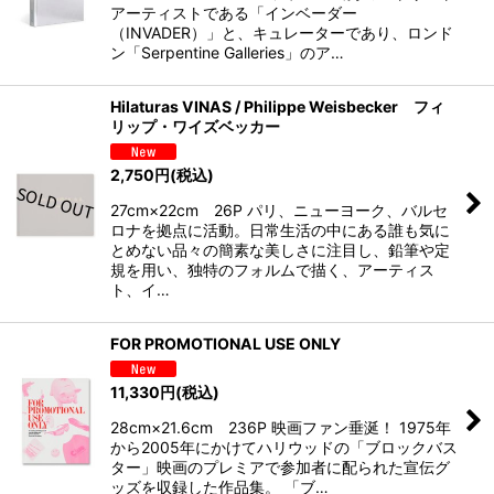
アーティストである「インベーダー
（INVADER）」と、キュレーターであり、ロンド
ン「Serpentine Galleries」のア…
Hilaturas VINAS / Philippe Weisbecker フィ
リップ・ワイズベッカー
2,750
円
(税込)
27cm×22cm 26P パリ、ニューヨーク、バルセ
ロナを拠点に活動。日常生活の中にある誰も気に
とめない品々の簡素な美しさに注目し、鉛筆や定
規を用い、独特のフォルムで描く、アーティス
ト、イ…
FOR PROMOTIONAL USE ONLY
11,330
円
(税込)
28cm×21.6cm 236P 映画ファン垂涎！ 1975年
から2005年にかけてハリウッドの「ブロックバス
ター」映画のプレミアで参加者に配られた宣伝グ
ッズを収録した作品集。 「ブ…