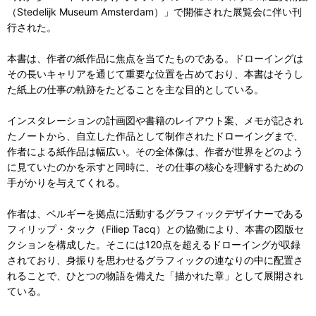
（Stedelijk Museum Amsterdam）」で開催された展覧会に伴い刊
行された。
本書は、作者の紙作品に焦点を当てたものである。ドローイングは
その長いキャリアを通じて重要な位置を占めており、本書はそうし
た紙上の仕事の軌跡をたどることを主な目的としている。
インスタレーションの計画図や書籍のレイアウト案、メモが記され
たノートから、自立した作品として制作されたドローイングまで、
作者による紙作品は幅広い。その全体像は、作者が世界をどのよう
に見ていたのかを示すと同時に、その仕事の核心を理解するための
手がかりを与えてくれる。
作者は、ベルギーを拠点に活動するグラフィックデザイナーである
フィリップ・タック（Filiep Tacq）との協働により、本書の図版セ
クションを構成した。そこには120点を超えるドローイングが収録
されており、身振りを思わせるグラフィックの連なりの中に配置さ
れることで、ひとつの物語を備えた「描かれた章」として展開され
ている。