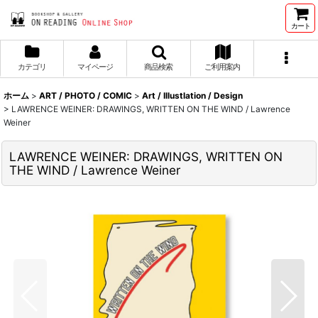
カート
カテゴリ
マイページ
商品検索
ご利用案内
ホーム
>
ART / PHOTO / COMIC
>
Art / Illustlation / Design
>
LAWRENCE WEINER: DRAWINGS, WRITTEN ON THE WIND / Lawrence
Weiner
LAWRENCE WEINER: DRAWINGS, WRITTEN ON
THE WIND / Lawrence Weiner