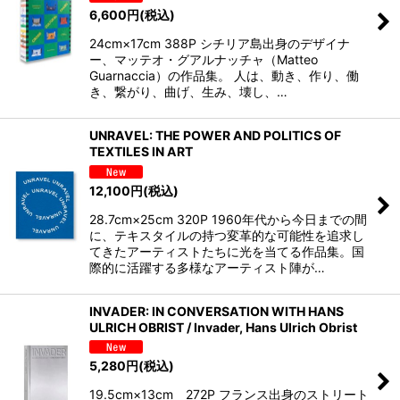
6,600
円
(税込)
24cm×17cm 388P シチリア島出身のデザイナ
ー、マッテオ・グアルナッチャ（Matteo
Guarnaccia）の作品集。 人は、動き、作り、働
き、繋がり、曲げ、生み、壊し、…
UNRAVEL: THE POWER AND POLITICS OF
TEXTILES IN ART
12,100
円
(税込)
28.7cm×25cm 320P 1960年代から今日までの間
に、テキスタイルの持つ変革的な可能性を追求し
てきたアーティストたちに光を当てる作品集。国
際的に活躍する多様なアーティスト陣が…
INVADER: IN CONVERSATION WITH HANS
ULRICH OBRIST / Invader, Hans Ulrich Obrist
5,280
円
(税込)
19.5cm×13cm 272P フランス出身のストリート