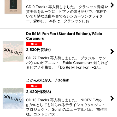
CD 9 Tracks 再入荷しました。 クラシック音楽や
賛美歌をルーツに、ピアノの弾き語りで、優雅で
いて可憐な楽曲を奏でるシンガーソングライタ
ー、森ゆに。 本作は、クラシックにお…
Dó Ré Mi Fon Fon (Standard Edition)/ Fábio
Caramuru
2,530
円
(税込)
CD 27 Tracks 再入荷しました。 ブラジル・サン
パウロのピアニスト、Fabio Caramuruの知られざ
るピアノ小曲集。 「Dó Ré Mi Fon Fon 〜27…
よかんのじかん / Gofish
2,420
円
(税込)
CD 13 Tracks 再入荷しました。 NICEVIEWの
g./vo.としても知られるテライショウタのソロ・
プロジェクト、Gofishのニューアルバム。 前作同
様、コントラバス…