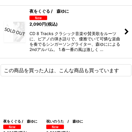
夜をくぐる / 森ゆに
2,090
円
(税込)
CD 8 Tracks クラシック音楽や賛美歌をルーツ
に、ピアノの弾き語りで、優雅でいて可憐な楽曲
を奏でるシンガーソングライター、森ゆにによる
2ndアルバム。 1.春一番の風は激しく …
この商品を買った人は、こんな商品も買っています
夜をくぐる / 森ゆに
祝いのうた / 森ゆに