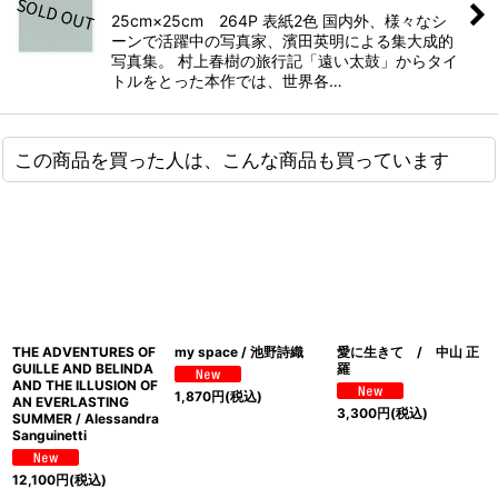
25cm×25cm 264P 表紙2色 国内外、様々なシ
ーンで活躍中の写真家、濱田英明による集大成的
写真集。 村上春樹の旅行記「遠い太鼓」からタイ
トルをとった本作では、世界各…
この商品を買った人は、こんな商品も買っています
THE ADVENTURES OF
my space / 池野詩織
愛に生きて / 中山 正
GUILLE AND BELINDA
羅
AND THE ILLUSION OF
1,870
円
(税込)
AN EVERLASTING
3,300
円
(税込)
SUMMER / Alessandra
Sanguinetti
12,100
円
(税込)