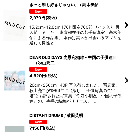
きっと誰も好きじゃない。 / 高木美佑
2,970
円
(税込)
15.2cm×12.8cm 176P 限定700部 サイン入り 再
入荷しました。 東京都在住の若手写真家、高木美
佑による作品集。 本作は高木が出会い系アプリを
通して男性と…
DEAR OLD DAYS 光景宛如昨 - 中国の子供達 II
- / 秋山亮二
4,620
円
(税込)
26cm×250cm 140P 再入荷しました。 写真家、
秋山亮二が1983年に出版し、“子供写真の金字
塔”とも評された写真集『你好小朋友―中国の子供
達』の、待望の続編がリリース。 …
DISTANT DRUMS / 濱田英明
7,150
円
(税込)