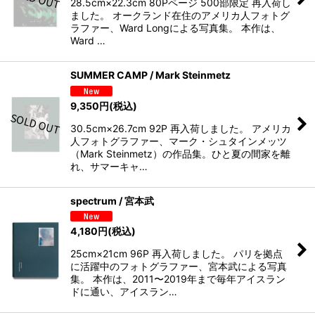
28.5cm×22.3cm 80Pページ 500部限定 再入荷し
ました。 オークランド在住のアメリカ人フォトグ
ラファー、Ward Longによる写真集。 本作は、
Ward …
SUMMER CAMP / Mark Steinmetz
9,350
円
(税込)
30.5cm×26.7cm 92P 再入荷しました。 アメリカ
人フォトグラファー、マーク・シュタインメッツ
（Mark Steinmetz）の作品集。ひと夏の間家を離
れ、サマーキャ…
spectrum / 宮本武
4,180
円
(税込)
25cm×21cm 96P 再入荷しました。 パリを拠点
に活躍中のフォトグラファー、宮本武による写真
集。 本作は、2011〜2019年まで毎年アイスラン
ドに通い、アイスラン…