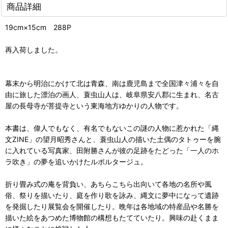
商品詳細
19cm×15cm 288P
再入荷しました。
幕末から明治にかけて北は青森、南は鹿児島まで全国津々浦々を自
由に旅した漂泊の画人、蓑虫山人は、岐阜県安八郡に生まれ、名古
屋の長母寺が菩提寺という東海地方ゆかりの人物です。
本書は、偉人でもなく、有名でもないこの謎の人物に惹かれた「縄
文ZINE」の望月昭秀さんと、蓑虫山人の描いた土偶のタトゥーを腕
に入れている写真家、田附勝さんが彼の足跡をたどった「一人のホ
ラ吹き」の夢を追いかけたルポルタージュ。
折り畳み式の庵を背負い、あちらこちら出向いて各地の名所や風
俗、祭りを描いたり、庭を作り歌を詠み、縄文に夢中になって遺跡
を発掘したり展覧会を開催したり。晩年は各地域の特産品や名勝を
描いた絵をあつめた博物館の構想もたてていたり。興味の赴くまま