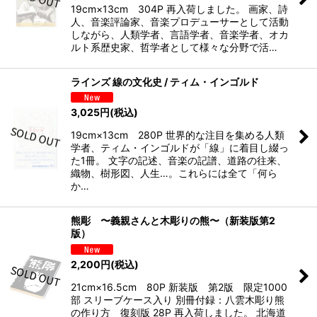
19cm×13cm 304P 再入荷しました。 画家、詩
人、音楽評論家、音楽プロデューサーとして活動
しながら、人類学者、言語学者、音楽学者、オカ
ルト系歴史家、哲学者として様々な分野で活…
ラインズ 線の文化史 / ティム・インゴルド
3,025
円
(税込)
19cm×13cm 280P 世界的な注目を集める人類
学者、ティム・インゴルドが「線」に着目し綴っ
た1冊。 文字の記述、音楽の記譜、道路の往来、
織物、樹形図、人生…。これらには全て「何ら
か…
熊彫 〜義親さんと木彫りの熊〜（新装版第2
版）
2,200
円
(税込)
21cm×16.5cm 80P 新装版 第2版 限定1000
部 スリーブケース入り 別冊付録：八雲木彫り熊
の作り方 復刻版 28P 再入荷しました。 北海道