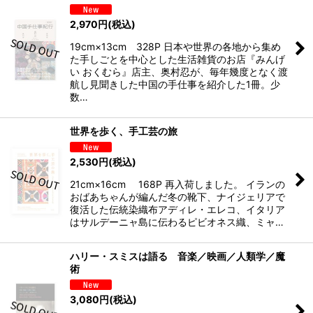
2,970
円
(税込)
19cm×13cm 328P 日本や世界の各地から集め
た手しごとを中心とした生活雑貨のお店『みんげ
い おくむら』店主、奥村忍が、毎年幾度となく渡
航し見聞きした中国の手仕事を紹介した1冊。少
数…
世界を歩く、手工芸の旅
2,530
円
(税込)
21cm×16cm 168P 再入荷しました。 イランの
おばあちゃんが編んだ冬の靴下、ナイジェリアで
復活した伝統染織布アディレ・エレコ、イタリア
はサルデーニャ島に伝わるピビオネス織、ミャ…
ハリー・スミスは語る 音楽／映画／人類学／魔
術
3,080
円
(税込)