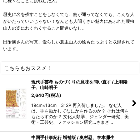
に様々なことに挑戦した人。
歴史に名を残すことをしなくても、筋が通ってなくても、こんな人
がいたっていいじゃない！なんとも人間くさい魅力にあふれた蓑虫
山人の姿にわくわくすること間違いなし。
田附勝さんの写真、愛らしい蓑虫山人の絵もたっぷりと収録されて
います。
こちらもおススメ！
現代手芸考 ものづくりの意味を問い直す / 上羽陽
子、山崎明子
2,640
円
(税込)
19cm×13cm 312P 再入荷しました。 なぜ人
は、手を動かしてなにかを作るのか？ それは何を
もたらすのか？ 文化人類学、ジェンダー研究、美
術・工芸史、ファッション研究…さまざ…
中国手仕事紀行 増補版 / 奥村忍、在本彌生