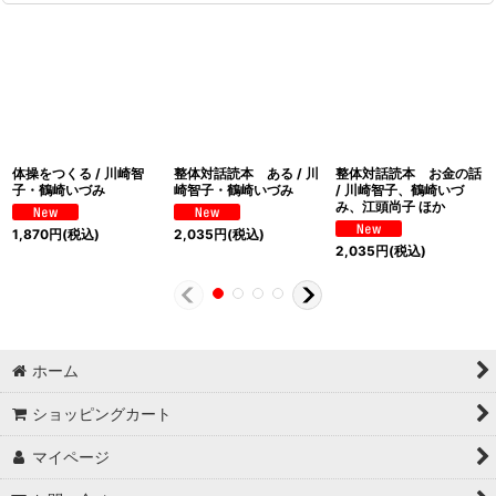
体操をつくる / 川崎智
整体対話読本 ある / 川
整体対話読本 お金の話
子・鶴崎いづみ
崎智子・鶴崎いづみ
/ 川崎智子、鶴崎いづ
み、江頭尚子 ほか
1,870
円
(税込)
2,035
円
(税込)
2,035
円
(税込)
ホーム
ショッピングカート
マイページ