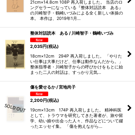
21cm×14.8cm 108P 再入荷しました。 当店のロ
ングセラーになっている『整体対話読本 ある』
の川崎智子・鶴崎いづみによる全く新しい体操の
本。 本作は、2019年1月…
整体対話読本 ある / 川崎智子・鶴崎いづみ
2,035
円
(税込)
18cm×12cm 294P 再入荷しました。 「やりた
い仕事は大事だけど、仕事は動作なんだから。」
整体指導者・川崎智子からの呼びかけをもとに始
まった二人の対話は、すっかり元気…
傷を愛せるか / 宮地尚子
2,200
円
(税込)
19cm×13cm 174P 再入荷しました。 精神科医
として、トラウマを研究してきた著者が、旅や留
学、幼い娘や出会った人々、作品などについて綴
ったエッセイ集。 「傷を抱えながら…