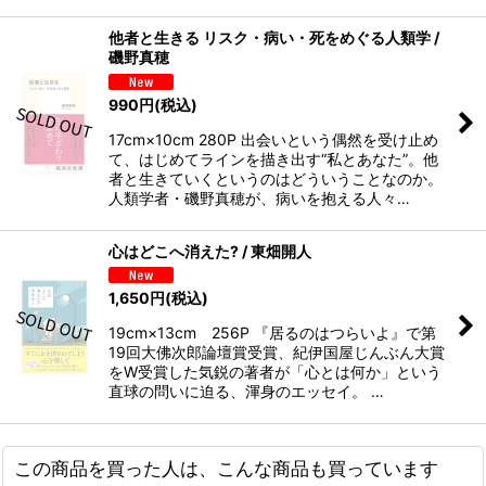
他者と生きる リスク・病い・死をめぐる人類学 /
磯野真穂
990
円
(税込)
17cm×10cm 280P 出会いという偶然を受け止め
て、はじめてラインを描き出す“私とあなた”。他
者と生きていくというのはどういうことなのか。
人類学者・磯野真穂が、病いを抱える人々…
心はどこへ消えた? / 東畑開人
1,650
円
(税込)
19cm×13cm 256P 『居るのはつらいよ』で第
19回大佛次郎論壇賞受賞、紀伊国屋じんぶん大賞
をW受賞した気鋭の著者が「心とは何か」という
直球の問いに迫る、渾身のエッセイ。 …
この商品を買った人は、こんな商品も買っています