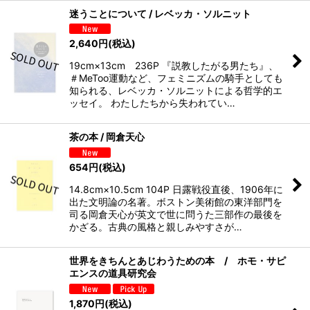
迷うことについて / レベッカ・ソルニット
2,640
円
(税込)
19cm×13cm 236P 『説教したがる男たち』、
＃MeToo運動など、フェミニズムの騎手としても
知られる、レベッカ・ソルニットによる哲学的エ
ッセイ。 わたしたちから失われてい…
茶の本 / 岡倉天心
654
円
(税込)
14.8cm×10.5cm 104P 日露戦役直後、1906年に
出た文明論の名著。ボストン美術館の東洋部門を
司る岡倉天心が英文で世に問うた三部作の最後を
かざる。古典の風格と親しみやすさが…
世界をきちんとあじわうための本 / ホモ・サピ
エンスの道具研究会
1,870
円
(税込)