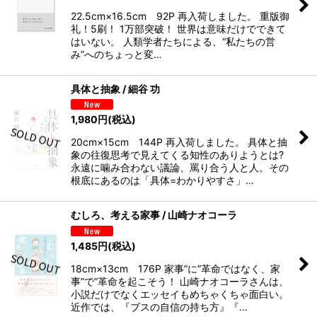
22.5cm×16.5cm 92P 再入荷しました。 重版御
礼！5刷！ 1万部突破！ 世界は意味だけでできて
はいない。 人類学者たちによる、“私たちの営
み”へのちょっと変…
具体と抽象 / 細谷 功
1,980
円
(税込)
20cm×15cm 144P 再入荷しました。 具体と抽
象の往復思考で見えてくる知性のありようとは?
永遠に噛み合わない議論、罵り合う人と人。その
根底にあるのは「具体=わかりやすさ」…
むしろ、考える家事 / 山崎ナオコーラ
1,485
円
(税込)
18cm×13cm 176P 家事”に”革命ではなく、家
事”で”革命を起こそう！ 山崎ナオコーラさんは、
小説だけでなくエッセイもめちゃくちゃ面白い。
近作では、『ブスの自信の持ち方』『…