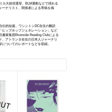
アメリカ大統領選挙、BLM運動などで揺れる
ャーナリスト、関係者による寄稿を掲
し自伝的短篇、ワシントンDC在住の翻訳
「ヒップホップジェネレーション」など
iverside Reading Clubによる
ド、アトランタ在住の日本人ジャーナリ
挙についてのレポートなどを収録。