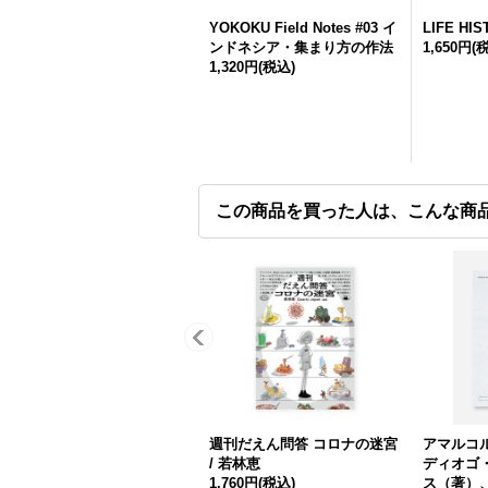
YOKOKU Field Notes #03 イ
LIFE HIS
ンドネシア・集まり方の作法
1,650円
(
1,320円
(税込)
この商品を買った人は、こんな商
週刊だえん問答 コロナの迷宮
アマルコル
/ 若林恵
ディオゴ
1,760円
(税込)
ス（著）