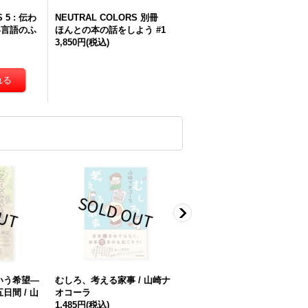
 5 : 伝わ
NEUTRAL COLORS 別冊
い言語のふ
ほんとの本の話をしよう #1
3,850円
(税込)
いう希望―
むしろ、考える家事 / 山崎ナ
翻訳とユーモア 遠くのボー
日間 / 山
オコーラ
ト vol.2 / 小堀由岐
1,485円
(税込)
1,320円
(税込)