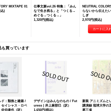
TORY MIXTAPE 01
仕事文脈vol.26 特集：「みん
NEUTRAL COLORS
税込)
なで生き残る」と「つくる→
らないから伝えた
めぐる→つくる→」
しぎ
1,320円
(税込)
2,970円
(税込)
品も買っています
ド：類推と建築 /
デザインはみんなのもの / Fut
新装 アニミズムと
・セイシャス・ロペ
uress | 井上麻那巳（訳）
講演録 琉球大学の五
、佐伯達也（訳）
1,650円
(税込)
尾三省