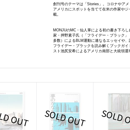
創刊号のテーマは「Stories」。コロナや
アメリカにスポットを当てて在米の作家やジ
載。
MONJUのMC・仙人掌による初の書き下ろ
家・押野素子氏（「フライデー・ブラック」
多数）によるBLM運動に連なるエッセイや、読書家集団R
フライデー・ブラックを読み解くブックガイ
スト池尻安希によるアメリカ南部と大統領選