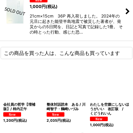
1,000
円
(税込)
21cm×15cm 36P 再入荷しました。 2024年の
元旦に起きた能登半島地震で被災した著者が、発
災からの5日間を、日記と写真で記録した1冊。 そ
の時とった行動、感じた恐…
この商品を買った人は、こんな商品も買っています
会社員の哲学【増補
整体対話読本 ある / 川
わたしを空腹にしないほ
版】/ 柿内正午
崎智子・鶴崎いづみ
うがいい 改訂版 /
くどうれいん
1,200
円
(税込)
2,035
円
(税込)
1,000
円
(税込)