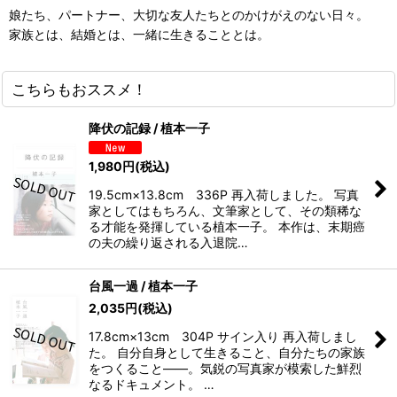
娘たち、パートナー、大切な友人たちとのかけがえのない日々。
家族とは、結婚とは、一緒に生きることとは。
こちらもおススメ！
降伏の記録 / 植本一子
1,980
円
(税込)
19.5cm×13.8cm 336P 再入荷しました。 写真
家としてはもちろん、文筆家として、その類稀な
る才能を発揮している植本一子。 本作は、末期癌
の夫の繰り返される入退院…
台風一過 / 植本一子
2,035
円
(税込)
17.8cm×13cm 304P サイン入り 再入荷しまし
た。 自分自身として生きること、自分たちの家族
をつくること――。気鋭の写真家が模索した鮮烈
なるドキュメント。 …