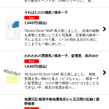
合う配信イベントが、ZINEシリーズに。 第…
それはただの偶然 / 植本一子
1,540
円
(税込)
15cm×10cm 182P 再入荷しました。 自身の経験
を真摯に文章にしてきた写真家、文筆家の植本一
子によるエッセイ集。 いつか別れる日のために
どこまでも一緒に歩いた …
われわれの雰囲気 / 植本一子、碇雪恵、柏木ゆか
1,430
円
(税込)
18.5cm×10.5cm 124P 再入荷しました。 突然、
意識を失い倒れた友人（ピコちゃん）。植本一子
と碇雪恵は、コロナ禍で病院へかけつけることも
できない中、彼女が意識を取り…
地震日記 能登半島地震発災から五日間の記録 / 鹿
野桃香