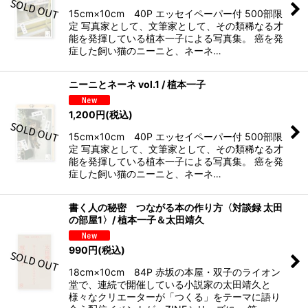
15cm×10cm 40P エッセイペーパー付 500部限
定 写真家として、文筆家として、その類稀なる才
能を発揮している植本一子による写真集。 癌を発
症した飼い猫のニーニと、ネーネ…
ニーニとネーネ vol.1 / 植本一子
1,200
円
(税込)
15cm×10cm 40P エッセイペーパー付 500部限
定 写真家として、文筆家として、その類稀なる才
能を発揮している植本一子による写真集。 癌を発
症した飼い猫のニーニと、ネーネ…
書く人の秘密 つながる本の作り方〈対談録 太田
の部屋1〉/ 植本一子＆太田靖久
990
円
(税込)
18cm×10cm 84P 赤坂の本屋・双子のライオン
堂で、連続で開催している小説家の太田靖久と
様々なクリエーターが「つくる」をテーマに語り