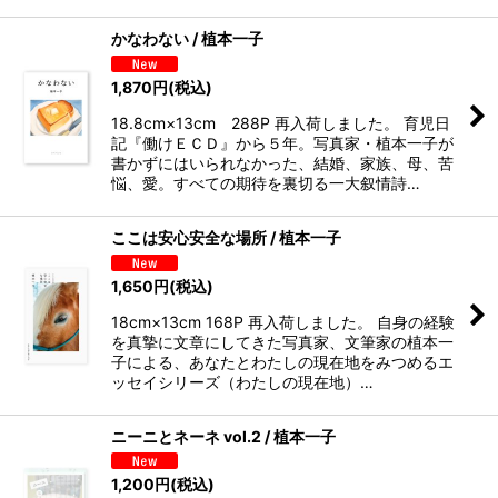
かなわない / 植本一子
1,870
円
(税込)
18.8cm×13cm 288P 再入荷しました。 育児日
記『働けＥＣＤ』から５年。写真家・植本一子が
書かずにはいられなかった、結婚、家族、母、苦
悩、愛。すべての期待を裏切る一大叙情詩…
ここは安心安全な場所 / 植本一子
1,650
円
(税込)
18cm×13cm 168P 再入荷しました。 自身の経験
を真摯に文章にしてきた写真家、文筆家の植本一
子による、あなたとわたしの現在地をみつめるエ
ッセイシリーズ（わたしの現在地）…
ニーニとネーネ vol.2 / 植本一子
1,200
円
(税込)