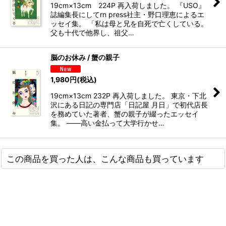
19cm×13cm 224P 再入荷しました。 『USO』
誌編集長にしてrn press社主・野口理恵によるエ
ッセイ集。 「私は母と兄を自死で亡くしている。
父も十代で他界し、祖父…
脳のお休み / 蟹の親子
1,980
円
(税込)
19cm×13cm 232P 再入荷しました。 東京・下北
沢にある日記の専門店「日記屋 月日」で初代店長
を務めていた著者、蟹の親子が綴ったエッセイ
集。 ――高い金払って大学行かせ…
この商品を買った人は、こんな商品も買っています