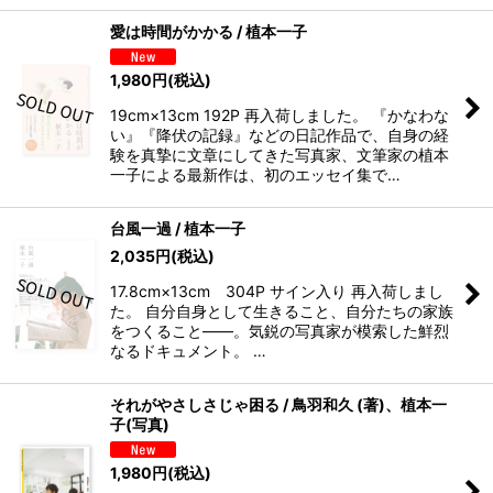
愛は時間がかかる / 植本一子
1,980
円
(税込)
19cm×13cm 192P 再入荷しました。 『かなわな
い』『降伏の記録』などの日記作品で、自身の経
験を真摯に文章にしてきた写真家、文筆家の植本
一子による最新作は、初のエッセイ集で…
台風一過 / 植本一子
2,035
円
(税込)
17.8cm×13cm 304P サイン入り 再入荷しまし
た。 自分自身として生きること、自分たちの家族
をつくること――。気鋭の写真家が模索した鮮烈
なるドキュメント。 …
それがやさしさじゃ困る / 鳥羽和久 (著)、植本一
子(写真)
1,980
円
(税込)