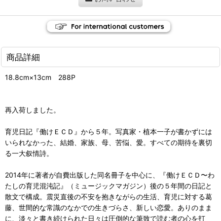
商品詳細
18.8cm×13cm 288P
再入荷しました。
育児日記『働けＥＣＤ』から５年。写真家・植本一子が書かずには
いられなかった、結婚、家族、母、苦悩、愛。すべての期待を裏切
る一大叙情詩。
2014年に著者が自費出版した同名冊子を中心に、『働けＥＣＤ〜わ
たしの育児混沌記』（ミュージックマガジン）後の５年間の日記と
散文で構成。震災直後の不安を抱きながらの生活、育児に対する葛
藤、世間的な常識のなかでの生きづらさ、新しい恋愛。ありのまま
に、淡々と書き続けられた日々は圧倒的な筆致で読む者の心を打