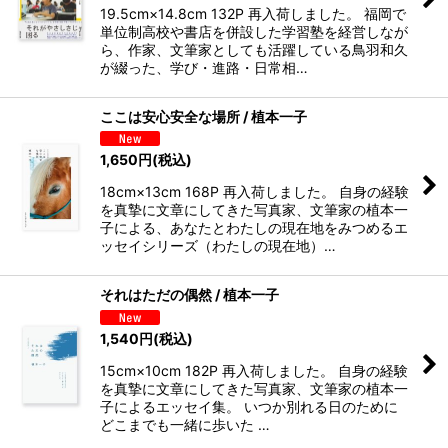
19.5cm×14.8cm 132P 再入荷しました。 福岡で
単位制高校や書店を併設した学習塾を経営しなが
ら、作家、文筆家としても活躍している鳥羽和久
が綴った、学び・進路・日常相…
ここは安心安全な場所 / 植本一子
1,650
円
(税込)
18cm×13cm 168P 再入荷しました。 自身の経験
を真摯に文章にしてきた写真家、文筆家の植本一
子による、あなたとわたしの現在地をみつめるエ
ッセイシリーズ（わたしの現在地）…
それはただの偶然 / 植本一子
1,540
円
(税込)
15cm×10cm 182P 再入荷しました。 自身の経験
を真摯に文章にしてきた写真家、文筆家の植本一
子によるエッセイ集。 いつか別れる日のために
どこまでも一緒に歩いた …