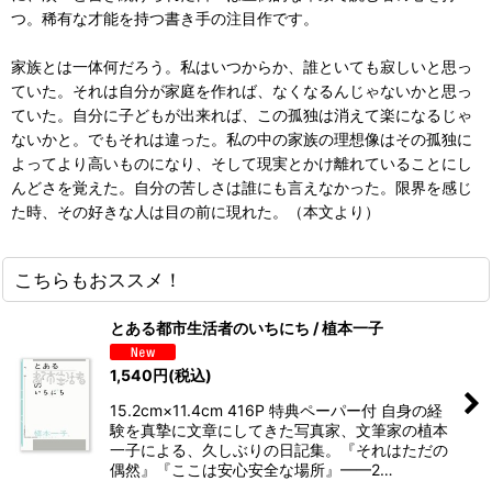
つ。稀有な才能を持つ書き手の注目作です。
家族とは一体何だろう。私はいつからか、誰といても寂しいと思っ
ていた。それは自分が家庭を作れば、なくなるんじゃないかと思っ
ていた。自分に子どもが出来れば、この孤独は消えて楽になるじゃ
ないかと。でもそれは違った。私の中の家族の理想像はその孤独に
よってより高いものになり、そして現実とかけ離れていることにし
んどさを覚えた。自分の苦しさは誰にも言えなかった。限界を感じ
た時、その好きな人は目の前に現れた。（本文より）
こちらもおススメ！
とある都市生活者のいちにち / 植本一子
1,540
円
(税込)
15.2cm×11.4cm 416P 特典ペーパー付 自身の経
験を真摯に文章にしてきた写真家、文筆家の植本
一子による、久しぶりの日記集。『それはただの
偶然』『ここは安心安全な場所』——2…