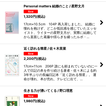
Personal matters 結婚のこと / 星野文月
1,320
円
(税込)
17cm×10.5cm 104P 再入荷しました。 結婚に
憧れを抱けず、どこか抵抗感を感じていたエッセ
イスト、ライターの星野文月が、実際に結婚して
から直面した葛藤や揺らぎを綴ったルポ・…
近く訪れる彗星 / 佐々木里菜
2,200
円
(税込)
17cm×11cm 206P 誰にも頼まれていないのに一
人で日記の本を作り続ける著者・佐々木による約
3年半ぶりの長編日記本「近く訪れる彗星」。 運
命が壊れ、本が売れ、テレビに出て、…
生きる力が湧いてくる / 野口理恵
1,980
円
(税込)