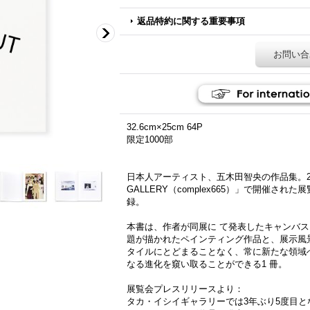
返品特約に関する重要事項
お問い合
32.6cm×25cm 64P
限定1000部
日本人アーティスト、五木田智央の作品集。2020
GALLERY（complex665）」で開催さ
録。
本書は、作者が同展に て発表したキャンバ
題が描かれたペインティング作品と、展示風
タイルにとどまることなく、常に新たな領域
なる進化を窺い取ることができる1 冊。
展覧会プレスリリースより：
タカ・イシイギャラリーでは3年ぶり5度目