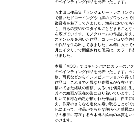
のペインティング作品を発表いたします。
五木田は作品集『ランジェリー・レスリング』
で描いたドローイングや白黒のグワッシュで
鑑賞者を魅了してきました。海外においても
も、自らの技術やスタイルにとどまることな
を広げています。モノクロームの作品に加え
ステンシルを用いた作品、コラージュや立体
の作品を生み出してきました。本年に入って
月にイタリアで開催された個展は、カラー作
りました。
本展「MOO」ではキャンバスにカラーのア
のペインティング作品を発表いたします。五
物、写真などからインスピレーションを得て
作品は、これまでと異なり参照元が存在せず
描いてきた経験の蓄積、あるいは偶発的に生
其々の絵画が現在の形に辿り着いています。
用いて多様な画題が描かれた作品は、自由に
え、作家のさらなる進化を窺い取ることがで
化によって、作品があらたな段階へと華麗に
品の根底に存在する五木田の絵画の本質をい
かけます。