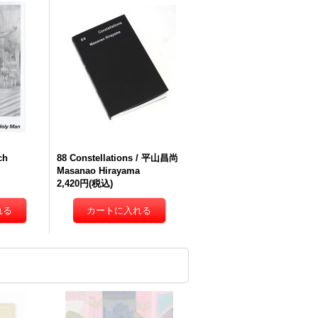
ch
88 Constellations / 平山昌尚
Masanao Hirayama
2,420円
(税込)