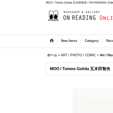
MOO / Tomoo Gokita 五木田智央 / ON READING Onlin
New Items
Category
Rec
ホーム
>
ART / PHOTO / COMIC
>
Art / Ill
MOO / Tomoo Gokita 五木田智央