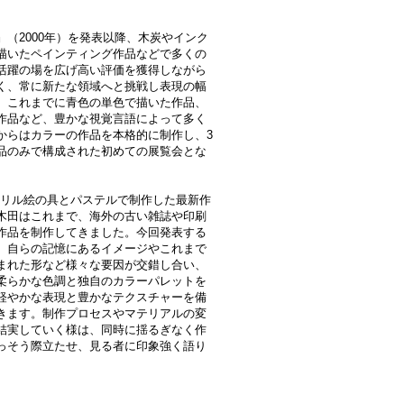
（2000年）を発表以降、木炭やインク
描いたペインティング作品などで多くの
活躍の場を広げ高い評価を獲得しながら
く、常に新たな領域へと挑戦し表現の幅
、これまでに青色の単色で描いた作品、
作品など、豊かな視覚言語によって多く
からはカラーの作品を本格的に制作し、3
品のみで構成された初めての展覧会とな
クリル絵の具とパステルで制作した最新作
木田はこれまで、海外の古い雑誌や印刷
作品を制作してきました。今回発表する
、自らの記憶にあるイメージやこれまで
まれた形など様々な要因が交錯し合い、
柔らかな色調と独自のカラーパレットを
軽やかな表現と豊かなテクスチャーを備
きます。制作プロセスやマテリアルの変
結実していく様は、同時に揺るぎなく作
っそう際立たせ、見る者に印象強く語り