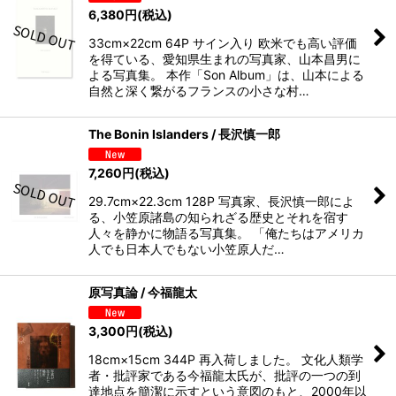
6,380
円
(税込)
33cm×22cm 64P サイン入り 欧米でも高い評価
を得ている、愛知県生まれの写真家、山本昌男に
よる写真集。 本作「Son Album」は、山本による
自然と深く繋がるフランスの小さな村…
The Bonin Islanders / 長沢慎一郎
7,260
円
(税込)
29.7cm×22.3cm 128P 写真家、長沢慎一郎によ
る、小笠原諸島の知られざる歴史とそれを宿す
人々を静かに物語る写真集。 「俺たちはアメリカ
人でも日本人でもない小笠原人だ…
原写真論 / 今福龍太
3,300
円
(税込)
18cm×15cm 344P 再入荷しました。 文化人類学
者・批評家である今福龍太氏が、批評の一つの到
達地点を簡潔に示すという意図のもと、2000年以