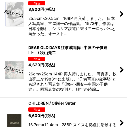
8,800
円
(税込)
25.5cm×20.5cm 168P 再入荷しました。 日本
人写真家、古屋誠一の作品集。 1973年、作者は
日本を離れ、シベリア鉄道に乗りヨーロッパへと
向かった。オースト…
DEAR OLD DAYS 往事成追憶 -中国の子供達
III- / 秋山亮二
4,620
円
(税込)
26cm×25cm 144P 再入荷しました。 写真家、秋
山亮二が1983年に出版し、“子供写真の金字塔”と
も評された写真集『你好小朋友―中国の子供
達』。同写真集の復刊と、昨年の続編…
CHILDREN / Olivier Suter
6,600
円
(税込)
16.7cm×12.4cm 288P スイスを拠点に活動する