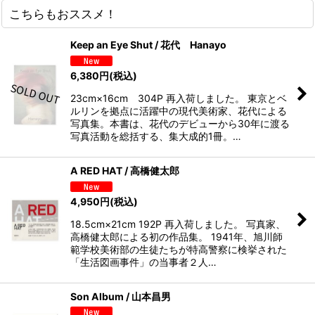
こちらもおススメ！
Keep an Eye Shut / 花代 Hanayo
6,380
円
(税込)
23cm×16cm 304P 再入荷しました。 東京とベ
ルリンを拠点に活躍中の現代美術家、花代による
写真集。本書は、花代のデビューから30年に渡る
写真活動を総括する、集大成的1冊。…
A RED HAT / 高橋健太郎
4,950
円
(税込)
18.5cm×21cm 192P 再入荷しました。 写真家、
高橋健太郎による初の作品集。 1941年、旭川師
範学校美術部の生徒たちが特高警察に検挙された
「生活図画事件」の当事者２人…
Son Album / 山本昌男