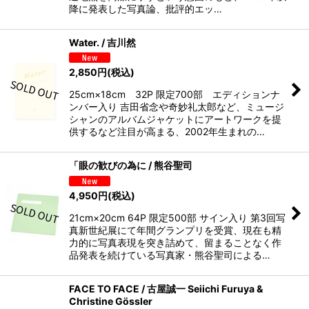
降に発表した写真論、批評的エッ…
Water. / 吉川然
2,850
円
(税込)
25cm×18cm 32P 限定700部 エディションナ
ンバー入り 吉田省念や奇妙礼太郎など、ミュージ
シャンのアルバムジャケットにアートワークを提
供するなど注目が高まる、2002年生まれの…
「眼の歓びの為に / 熊谷聖司
4,950
円
(税込)
21cm×20cm 64P 限定500部 サイン入り 第3回写
真新世紀展にて年間グランプリを受賞、現在も精
力的に写真表現を突き詰めて、留まることなく作
品発表を続けている写真家・熊谷聖司による…
FACE TO FACE / 古屋誠一 Seiichi Furuya &
Christine Gössler