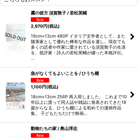
霧の彼方 須賀敦子 / 若松英輔
2,970
円
(税込)
19cm×13cm 480P イタリア文学者として、また
随筆家として優れた稀有な作品を遺し。現在でも
多くの読者や作家に愛されている須賀敦子の生涯
を、批評家・詩人の若松英輔が綴った本格評伝。
…
急がなくてもよいことを / ひうち棚
1,100
円
(税込)
18cm×13cm 256P 再入荷しました。 これまで10
年以上に渡って同人誌や雑誌に発表されてきた18
篇からなる、ひうち棚による初めての漫画作品
集。 子どもたちだけで映画…
動物たちの家 / 奥山淳志