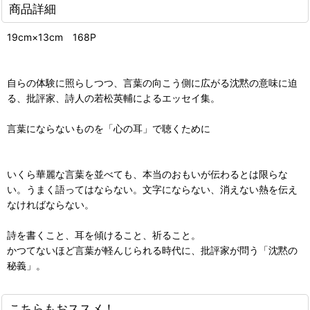
商品詳細
19cm×13cm 168P
自らの体験に照らしつつ、言葉の向こう側に広がる沈黙の意味に迫
る、批評家、詩人の若松英輔によるエッセイ集。
言葉にならないものを「心の耳」で聴くために
いくら華麗な言葉を並べても、本当のおもいが伝わるとは限らな
い。うまく語ってはならない。文字にならない、消えない熱を伝え
なければならない。
詩を書くこと、耳を傾けること、祈ること。
かつてないほど言葉が軽んじられる時代に、批評家が問う「沈黙の
秘義」。
こちらもおススメ！