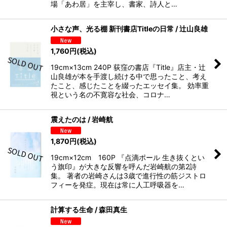
場「あわ居」を主宰し、書家、詩人と…
小さな声、光る棚 新刊書店Titleの日常 / 辻山良雄
1,760
円
(税込)
19cm×13cm 240P 荻窪の書店『Title』店主・辻
山良雄が本を手渡し続ける中で思ったこと、考え
たこと、感じたことを綴ったエッセイ集。 効率重
視という名の不寛容な社会、コロナ…
震えたのは / 岩崎航
1,870
円
(税込)
19cm×12cm 160P 『点滴ポール 生き抜くとい
う旗印』が大きな反響を呼んだ岩崎航の第2詩
集。 著者の岩崎さんは3歳で進行性の筋ジストロ
フィーを発症。現在は常に人工呼吸器を…
計算する生命 / 森田真生