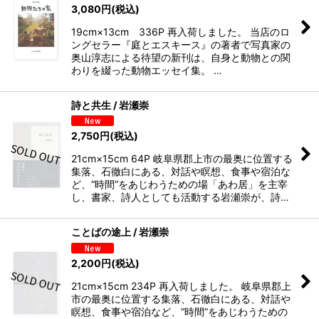
3,080
円
(税込)
19cm×13cm 336P 再入荷しました。 当店のロ
ングセラー『庭とエスキース』の著者で写真家の
奥山淳志による待望の新刊は、自身と動物との関
わりを綴った動物エッセイ集。 …
詩と共生 / 岩瀬崇
2,750
円
(税込)
21cm×15cm 64P 岐阜県郡上市の最奥に位置する
集落、石徹白にある、対話や瞑想、食事や宿泊な
ど、“時間”をあじわうための場「あわ居」を主宰
し、書家、詩人としても活動する岩瀬崇が、詩…
ことばの途上 / 岩瀬崇
2,200
円
(税込)
21cm×15cm 234P 再入荷しました。 岐阜県郡上
市の最奥に位置する集落、石徹白にある、対話や
瞑想、食事や宿泊など、“時間”をあじわうための