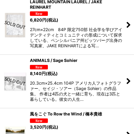
LAUREL MOUNTAIN LAUREL / JAKE
REINHART
6,820
円
(税込)
27cm×22cm 84P 限定750部 社会学を学びアイ
デンティティとコミュニティの形成について探求
している、ペンシルバニア州ピッツバーグ出身の
写真家、JAKE REINHARTによる写…
ANIMALS / Sage Sohier
8,140
円
(税込)
20.3cm×25.4cm 104P アメリカ人フォトグラフ
ァー、セイジ・ソアー（Sage Sohier）の作品
集。 作者は4匹の犬と一緒に育ち、現在は3匹と
暮らしている。彼女の人生…
風をこぐ To Row the Wind / 橋本貴雄
3,520
円
(税込)