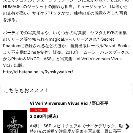
HUMAGELのジャケットの撮影も担当。ミュージシャン、DJ等から
の支持が高い、サイケデリックかつ、独特の光の感覚を有した写真
を撮る。
パーティでの写真展示や、いくつかの写真展、ヤマタカEYEの画集
のリリース等で知られるmagicalからリリースされたSecret
Phantomに収録されるなどのほか、自費出版レーベルPalvati.Books
より不定期にZineを制作、販売。2010年 ムーン・パレスブックス
からPhoto＆MixCD「ASS」と写真集「Vi Veri Vinversum Vivus
Vici」出版。
http://d.hatena.ne.jp/Ryoskywalker/
こちらもおススメ！
Vi Veri Vinversum Vivus Vici / 野口亮平
3,080
円
(税込)
A4判 56P スピリチュアルでサイケデリック、独
特の光の感覚で注目度が高まる写真家、野口亮平