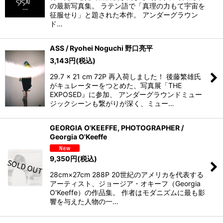
の最新写真集。 ラテン語で「真理の力もて宇宙を
征服せり」と題された本作。 アンダーグラウン
ド…
ASS / Ryohei Noguchi 野口亮平
3,143
円
(税込)
29.7 x 21 cm 72P 再入荷しました！ 後藤繁雄氏
がキュレーターをつとめた、写真展「THE
EXPOSED』に参加、 アンダーグラウンドミュー
ジックシーンも繋がりが深く、ミュー…
GEORGIA O'KEEFFE, PHOTOGRAPHER /
Georgia O'Keeffe
9,350
円
(税込)
28cm×27cm 288P 20世紀のアメリカを代表する
アーティスト、ジョージア・オキーフ（Georgia
O'Keeffe）の作品集。 作者はモダニズムに最も影
響を与えた人物の一…