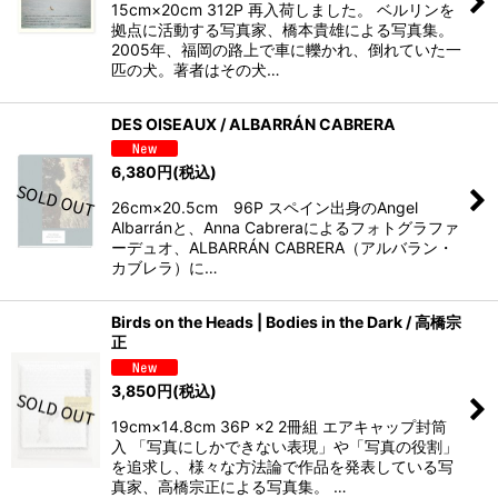
15cm×20cm 312P 再入荷しました。 ベルリンを
拠点に活動する写真家、橋本貴雄による写真集。
2005年、福岡の路上で車に轢かれ、倒れていた一
匹の犬。著者はその犬…
DES OISEAUX / ALBARRÁN CABRERA
6,380
円
(税込)
26cm×20.5cm 96P スペイン出身のAngel
Albarránと、Anna Cabreraによるフォトグラファ
ーデュオ、ALBARRÁN CABRERA（アルバラン・
カブレラ）に…
Birds on the Heads | Bodies in the Dark / 高橋宗
正
3,850
円
(税込)
19cm×14.8cm 36P ×2 2冊組 エアキャップ封筒
入 「写真にしかできない表現」や「写真の役割」
を追求し、様々な方法論で作品を発表している写
真家、高橋宗正による写真集。 …