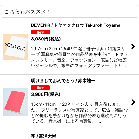
こちらもおススメ！
DEVENIR / トヤマタクロウ Takuroh Toyama
8,030
円
(税込)
29.7cm×22cm 254P 中綴じ冊子付き＋特製スリ
ーブ 写真集や個展での作品発表を中心に、ドキュ
メンタリー、音楽、ファッション、広告など幅広
いジャンルで活動中のフォトグラファー、トヤ…
明けましておめでとう / 赤木雄一
3,960
円
(税込)
15cm×11cm 120P サイン入り 再入荷しまし
た。 フリーランスの写真家として、広告・雑誌な
どの撮影を手がけながら作品発表も継続的に行っ
ている、赤木雄一による写真集。 …
字 / 富澤大輔