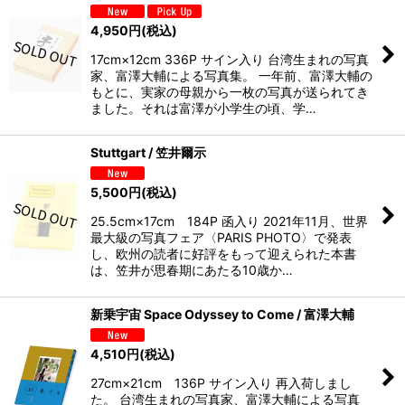
4,950
円
(税込)
17cm×12cm 336P サイン入り 台湾生まれの写真
家、富澤大輔による写真集。 一年前、富澤大輔の
もとに、実家の母親から一枚の写真が送られてき
ました。それは富澤が小学生の頃、学…
Stuttgart / 笠井爾示
5,500
円
(税込)
25.5cm×17cm 184P 函入り 2021年11月、世界
最大級の写真フェア〈PARIS PHOTO〉で発表
し、欧州の読者に好評をもって迎えられた本書
は、笠井が思春期にあたる10歳か…
新乗宇宙 Space Odyssey to Come / 富澤大輔
4,510
円
(税込)
27cm×21cm 136P サイン入り 再入荷しまし
た。 台湾生まれの写真家、富澤大輔による写真