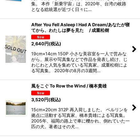
集。 本作「新乗宇宙」は、2020年、台湾の岐路
となる総統選が近づく日々に…
After You Fell Asleep I Had A Dream/あなたが寝
てから、わたしは夢を見た / 成重松樹
2,640
円
(税込)
19cm×14cm 150P 小さな美容室を一人で営みな
がら、展示や写真集などで作品を発表し続け、じ
わじわと人気を集めている写真家、成重松樹によ
る写真集。 2020年の8月の3週間…
風をこぐ To Row the Wind / 橋本貴雄
3,520
円
(税込)
15cm×20cm 312P 再入荷しました。 ベルリンを
拠点に活動する写真家、橋本貴雄による写真集。
2005年、福岡の路上で車に轢かれ、倒れていた一
匹の犬。著者はその犬…